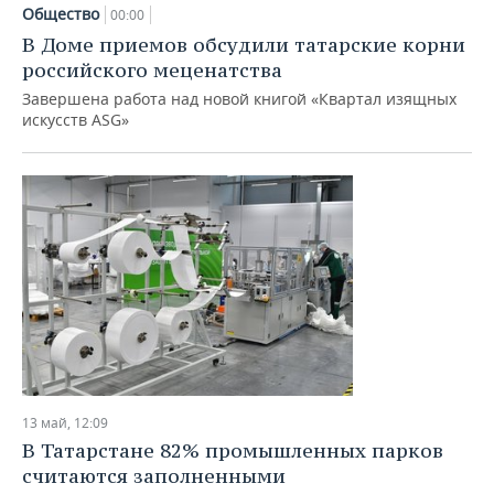
НЕФТЕХИМИЯ
Общество
00:00
РОЗНИЧНАЯ ТОРГОВЛЯ
НОВОСТИ ТЕХНОЛОГИЙ
МЕРОПРИЯТИЯ
В Доме приемов обсудили татарские корни
НЕФТЬ
российского меценатства
ТРАНСПОРТ
IT
НОВОСТИ МЕРОПРИЯТИЙ
СПОРТ
Завершена работа над новой книгой «Квартал изящных
ОПК
искусств ASG»
УСЛУГИ
МЕДИА
ВЫЕЗДНАЯ РЕДАКЦИЯ
НОВОСТИ СПОРТА
ОБЩЕСТВО
ЭНЕРГЕТИКА
ТЕЛЕКОММУНИКАЦИИ
БИЗНЕС-БРАНЧИ
ФУТБОЛ
НОВОСТИ ОБЩЕСТВА
ФОТОГАЛЕРЕЯ
ONLINE-КОНФЕРЕНЦИИ
ХОККЕЙ
ВЛАСТЬ
СЮЖЕТЫ
ОТКРЫТАЯ ЛЕКЦИЯ
БАСКЕТБОЛ
ИНФРАСТРУКТУРА
СПРАВОЧНИК
ВОЛЕЙБОЛ
ИСТОРИЯ
СПИСОК ПЕРСОН
ПОЛНАЯ ВЕРСИЯ
КИБЕРСПОРТ
КУЛЬТУРА
СПИСОК КОМПАНИЙ
13 май, 12:09
ФИГУРНОЕ КАТАНИЕ
МЕДИЦИНА
В Татарстане 82% промышленных парков
считаются заполненными