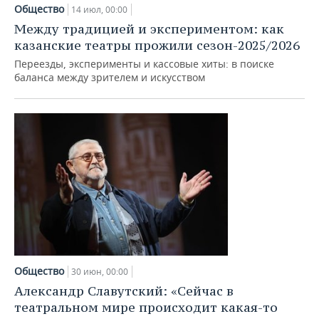
НЕФТЕХИМИЯ
Общество
14 июл, 00:00
РОЗНИЧНАЯ ТОРГОВЛЯ
НОВОСТИ ТЕХНОЛОГИЙ
МЕРОПРИЯТИЯ
Между традицией и экспериментом: как
НЕФТЬ
казанские театры прожили сезон-2025/2026
ТРАНСПОРТ
IT
НОВОСТИ МЕРОПРИЯТИЙ
СПОРТ
Переезды, эксперименты и кассовые хиты: в поиске
ОПК
баланса между зрителем и искусством
УСЛУГИ
МЕДИА
ВЫЕЗДНАЯ РЕДАКЦИЯ
НОВОСТИ СПОРТА
ОБЩЕСТВО
ЭНЕРГЕТИКА
ТЕЛЕКОММУНИКАЦИИ
БИЗНЕС-БРАНЧИ
ФУТБОЛ
НОВОСТИ ОБЩЕСТВА
ФОТОГАЛЕРЕЯ
ONLINE-КОНФЕРЕНЦИИ
ХОККЕЙ
ВЛАСТЬ
СЮЖЕТЫ
ОТКРЫТАЯ ЛЕКЦИЯ
БАСКЕТБОЛ
ИНФРАСТРУКТУРА
СПРАВОЧНИК
ВОЛЕЙБОЛ
ИСТОРИЯ
СПИСОК ПЕРСОН
ПОЛНАЯ ВЕРСИЯ
КИБЕРСПОРТ
КУЛЬТУРА
СПИСОК КОМПАНИЙ
Общество
30 июн, 00:00
ФИГУРНОЕ КАТАНИЕ
МЕДИЦИНА
Александр Славутский: «Сейчас в
театральном мире происходит какая-то