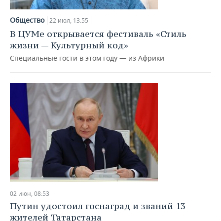
НЕФТЕХИМИЯ
РОЗНИЧНАЯ ТОРГОВЛЯ
НОВОСТИ ТЕХНОЛОГИЙ
МЕРОПРИЯТИЯ
Общество
22 июл, 13:55
НЕФТЬ
В ЦУМе открывается фестиваль «Стиль
ТРАНСПОРТ
IT
НОВОСТИ МЕРОПРИЯТИЙ
СПОРТ
жизни — Культурный код»
ОПК
Специальные гости в этом году — из Африки
УСЛУГИ
МЕДИА
ВЫЕЗДНАЯ РЕДАКЦИЯ
НОВОСТИ СПОРТА
ОБЩЕСТВО
ЭНЕРГЕТИКА
ТЕЛЕКОММУНИКАЦИИ
БИЗНЕС-БРАНЧИ
ФУТБОЛ
НОВОСТИ ОБЩЕСТВА
ФОТОГАЛЕРЕЯ
ONLINE-КОНФЕРЕНЦИИ
ХОККЕЙ
ВЛАСТЬ
СЮЖЕТЫ
ОТКРЫТАЯ ЛЕКЦИЯ
БАСКЕТБОЛ
ИНФРАСТРУКТУРА
СПРАВОЧНИК
ВОЛЕЙБОЛ
ИСТОРИЯ
СПИСОК ПЕРСОН
ПОЛНАЯ ВЕРСИЯ
КИБЕРСПОРТ
КУЛЬТУРА
СПИСОК КОМПАНИЙ
02 июн, 08:53
ФИГУРНОЕ КАТАНИЕ
МЕДИЦИНА
Путин удостоил госнаград и званий 13
жителей Татарстана