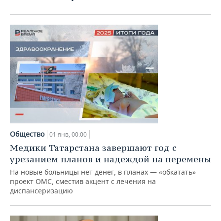
ВОДНЫЕ ВИДЫ СПОРТА
ОБРАЗОВАНИЕ
ХОККЕЙ С МЯЧОМ
ПРОИСШЕСТВИЯ
Общество
01 янв, 00:00
Медики Татарстана завершают год с
урезанием планов и надеждой на перемены
На новые больницы нет денег, в планах — «обкатать»
проект ОМС, сместив акцент с лечения на
диспансеризацию