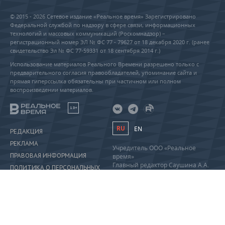
© 2015 - 2026 Сетевое издание «Реальное время» Зарегистрировано
Федеральной службой по надзору в сфере связи, информационных
технологий и массовых коммуникаций (Роскомнадзор) –
регистрационный номер ЭЛ № ФС 77 - 79627 от 18 декабря 2020 г. (ранее
свидетельство Эл № ФС 77-59331 от 18 сентября 2014 г.)
Использование материалов Реального Времени разрешено только с
предварительного согласия правообладателей, упоминание сайта и
прямая гиперссылка обязательны при частичном или полном
воспроизведении материалов.
18+
RU
EN
РЕДАКЦИЯ
РЕКЛАМА
Учредитель ООО «Реальное
ПРАВОВАЯ ИНФОРМАЦИЯ
время»
Главный редактор Саушина А.А.
ПОЛИТИКА О ПЕРСОНАЛЬНЫХ
Телефон редакции: +7 (843) 222-
ДАННЫХ
90-80
info@realnoevremya.ru
Полная версия
Тестовая версия