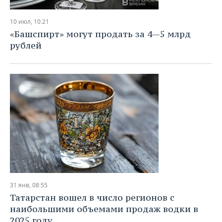
НЕФТЕХИМИЯ
РОЗНИЧНАЯ ТОРГОВЛЯ
НОВОСТИ ТЕХНОЛОГИЙ
МЕРОПРИЯТИЯ
10 июл, 10:21
НЕФТЬ
«Башспирт» могут продать за 4—5 млрд
ТРАНСПОРТ
IT
НОВОСТИ МЕРОПРИЯТИЙ
СПОРТ
рублей
ОПК
УСЛУГИ
МЕДИА
ВЫЕЗДНАЯ РЕДАКЦИЯ
НОВОСТИ СПОРТА
ОБЩЕСТВО
ЭНЕРГЕТИКА
ТЕЛЕКОММУНИКАЦИИ
БИЗНЕС-БРАНЧИ
ФУТБОЛ
НОВОСТИ ОБЩЕСТВА
ФОТОГАЛЕРЕЯ
ONLINE-КОНФЕРЕНЦИИ
ХОККЕЙ
ВЛАСТЬ
СЮЖЕТЫ
ОТКРЫТАЯ ЛЕКЦИЯ
БАСКЕТБОЛ
ИНФРАСТРУКТУРА
СПРАВОЧНИК
ВОЛЕЙБОЛ
ИСТОРИЯ
СПИСОК ПЕРСОН
ПОЛНАЯ ВЕРСИЯ
КИБЕРСПОРТ
КУЛЬТУРА
СПИСОК КОМПАНИЙ
31 янв, 08:55
Татарстан вошел в число регионов с
ФИГУРНОЕ КАТАНИЕ
МЕДИЦИНА
наибольшими объемами продаж водки в
2025 году