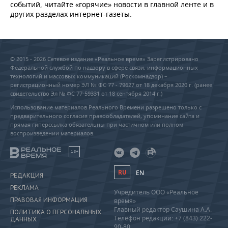
событий, читайте «горячие» новости в главной ленте и в
других разделах интернет-газеты.
© 2015 - 2026 Сетевое издание «Реальное время» Зарегистрировано
Федеральной службой по надзору в сфере связи, информационных
технологий и массовых коммуникаций (Роскомнадзор) –
регистрационный номер ЭЛ № ФС 77 - 79627 от 18 декабря 2020 г. (ранее
свидетельство Эл № ФС 77-59331 от 18 сентября 2014 г.)
Использование материалов Реального Времени разрешено только с
предварительного согласия правообладателей, упоминание сайта и
прямая гиперссылка обязательны при частичном или полном
воспроизведении материалов.
18+
RU
EN
РЕДАКЦИЯ
РЕКЛАМА
Учредитель ООО «Реальное
ПРАВОВАЯ ИНФОРМАЦИЯ
время»
Главный редактор Саушина А.А.
ПОЛИТИКА О ПЕРСОНАЛЬНЫХ
Телефон редакции: +7 (843) 222-
ДАННЫХ
90-80