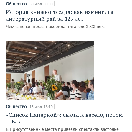
НЕФТЕХИМИЯ
Общество
30 июл, 00:00
РОЗНИЧНАЯ ТОРГОВЛЯ
НОВОСТИ ТЕХНОЛОГИЙ
МЕРОПРИЯТИЯ
История книжного сада: как изменился
НЕФТЬ
литературный рай за 125 лет
ТРАНСПОРТ
IT
НОВОСТИ МЕРОПРИЯТИЙ
СПОРТ
Чем садовая проза покорила читателей XXI века
ОПК
УСЛУГИ
МЕДИА
ВЫЕЗДНАЯ РЕДАКЦИЯ
НОВОСТИ СПОРТА
ОБЩЕСТВО
ЭНЕРГЕТИКА
ТЕЛЕКОММУНИКАЦИИ
БИЗНЕС-БРАНЧИ
ФУТБОЛ
НОВОСТИ ОБЩЕСТВА
ФОТОГАЛЕРЕЯ
ONLINE-КОНФЕРЕНЦИИ
ХОККЕЙ
ВЛАСТЬ
СЮЖЕТЫ
ОТКРЫТАЯ ЛЕКЦИЯ
БАСКЕТБОЛ
ИНФРАСТРУКТУРА
СПРАВОЧНИК
ВОЛЕЙБОЛ
ИСТОРИЯ
СПИСОК ПЕРСОН
ПОЛНАЯ ВЕРСИЯ
КИБЕРСПОРТ
КУЛЬТУРА
СПИСОК КОМПАНИЙ
Общество
15 июл, 18:10
«Список Паперной»: сначала весело, потом
ФИГУРНОЕ КАТАНИЕ
МЕДИЦИНА
— Бах
В Присутственные места привезли спектакль-застолье