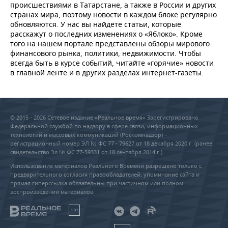
происшествиями в Татарстане, а также в России и других
странах мира, поэтому новости в каждом блоке регулярно
обновляются. У нас вы найдете статьи, которые
расскажут о последних изменениях о «Яблоко». Кроме
того на нашем портале представлены обзоры мирового
финансового рынка, политики, недвижимости. Чтобы
всегда быть в курсе событий, читайте «горячие» новости
в главной ленте и в других разделах интернет-газеты.
© 2015 - 2026 Сетевое издание «Реальное время» Зарегистрировано
Федеральной службой по надзору в сфере связи, информационных
технологий и массовых коммуникаций (Роскомнадзор) –
регистрационный номер ЭЛ № ФС 77 - 79627 от 18 декабря 2020 г. (ранее
свидетельство Эл № ФС 77-59331 от 18 сентября 2014 г.)
Использование материалов Реального Времени разрешено только с
предварительного согласия правообладателей, упоминание сайта и
прямая гиперссылка обязательны при частичном или полном
воспроизведении материалов.
18+