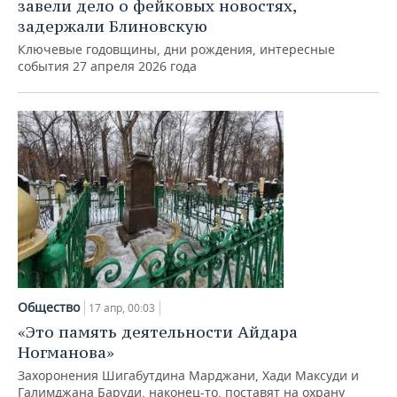
ВОДНЫЕ ВИДЫ СПОРТА
ОБРАЗОВАНИЕ
завели дело о фейковых новостях,
задержали Блиновскую
ХОККЕЙ С МЯЧОМ
ПРОИСШЕСТВИЯ
Ключевые годовщины, дни рождения, интересные
события 27 апреля 2026 года
Общество
17 апр, 00:03
«Это память деятельности Айдара
Ногманова»
Захоронения Шигабутдина Марджани, Хади Максуди и
Галимджана Баруди, наконец-то, поставят на охрану