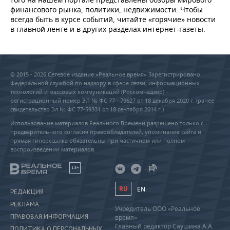
финансового рынка, политики, недвижимости. Чтобы
всегда быть в курсе событий, читайте «горячие» новости
в главной ленте и в других разделах интернет-газеты.
© 2015 - 2026 Сетевое издание «Реальное время» Зарегистрировано
Федеральной службой по надзору в сфере связи, информационных
технологий и массовых коммуникаций (Роскомнадзор) –
регистрационный номер ЭЛ № ФС 77 - 79627 от 18 декабря 2020 г. (ранее
свидетельство Эл № ФС 77-59331 от 18 сентября 2014 г.)
Использование материалов Реального Времени разрешено только с
предварительного согласия правообладателей, упоминание сайта и
прямая гиперссылка обязательны при частичном или полном
воспроизведении материалов.
18+
RU
EN
РЕДАКЦИЯ
РЕКЛАМА
Учредитель ООО «Реальное
ПРАВОВАЯ ИНФОРМАЦИЯ
время»
Главный редактор Саушина А.А.
ПОЛИТИКА О ПЕРСОНАЛЬНЫХ