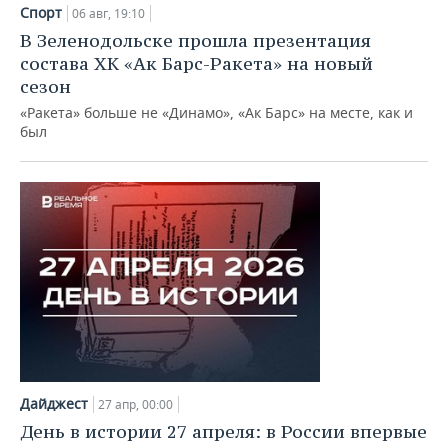
НЕФТЕХИМИЯ
Спорт
06 авг, 19:10
РОЗНИЧНАЯ ТОРГОВЛЯ
НОВОСТИ ТЕХНОЛОГИЙ
МЕРОПРИЯТИЯ
В Зеленодольске прошла презентация
НЕФТЬ
состава ХК «Ак Барс-Ракета» на новый
ТРАНСПОРТ
IT
НОВОСТИ МЕРОПРИЯТИЙ
СПОРТ
сезон
ОПК
«Ракета» больше не «Динамо», «Ак Барс» на месте, как и
УСЛУГИ
МЕДИА
ВЫЕЗДНАЯ РЕДАКЦИЯ
НОВОСТИ СПОРТА
ОБЩЕСТВО
был
ЭНЕРГЕТИКА
ТЕЛЕКОММУНИКАЦИИ
БИЗНЕС-БРАНЧИ
ФУТБОЛ
НОВОСТИ ОБЩЕСТВА
ФОТОГАЛЕРЕЯ
ONLINE-КОНФЕРЕНЦИИ
ХОККЕЙ
ВЛАСТЬ
СЮЖЕТЫ
ОТКРЫТАЯ ЛЕКЦИЯ
БАСКЕТБОЛ
ИНФРАСТРУКТУРА
СПРАВОЧНИК
ВОЛЕЙБОЛ
ИСТОРИЯ
СПИСОК ПЕРСОН
ПОЛНАЯ ВЕРСИЯ
КИБЕРСПОРТ
КУЛЬТУРА
СПИСОК КОМПАНИЙ
Дайджест
ФИГУРНОЕ КАТАНИЕ
МЕДИЦИНА
27 апр, 00:00
День в истории 27 апреля: в России впервые