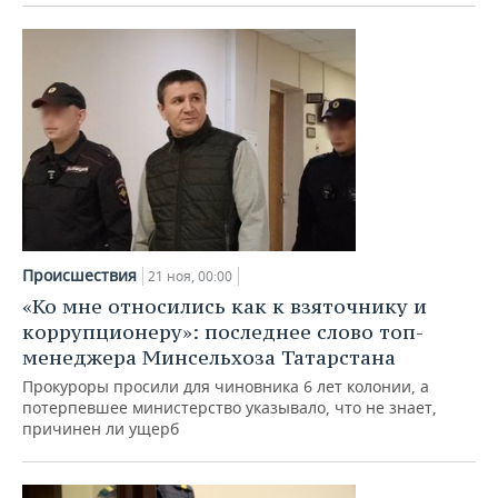
ВОДНЫЕ ВИДЫ СПОРТА
ОБРАЗОВАНИЕ
ХОККЕЙ С МЯЧОМ
ПРОИСШЕСТВИЯ
Происшествия
21 ноя, 00:00
«Ко мне относились как к взяточнику и
коррупционеру»: последнее слово топ-
менеджера Минсельхоза Татарстана
Прокуроры просили для чиновника 6 лет колонии, а
потерпевшее министерство указывало, что не знает,
причинен ли ущерб