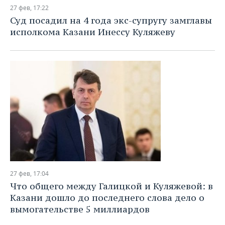
НЕФТЕХИМИЯ
27 фев, 17:22
РОЗНИЧНАЯ ТОРГОВЛЯ
НОВОСТИ ТЕХНОЛОГИЙ
МЕРОПРИЯТИЯ
Суд посадил на 4 года экс-супругу замглавы
НЕФТЬ
исполкома Казани Инессу Куляжеву
ТРАНСПОРТ
IT
НОВОСТИ МЕРОПРИЯТИЙ
СПОРТ
ОПК
УСЛУГИ
МЕДИА
ВЫЕЗДНАЯ РЕДАКЦИЯ
НОВОСТИ СПОРТА
ОБЩЕСТВО
ЭНЕРГЕТИКА
ТЕЛЕКОММУНИКАЦИИ
БИЗНЕС-БРАНЧИ
ФУТБОЛ
НОВОСТИ ОБЩЕСТВА
ФОТОГАЛЕРЕЯ
ONLINE-КОНФЕРЕНЦИИ
ХОККЕЙ
ВЛАСТЬ
СЮЖЕТЫ
ОТКРЫТАЯ ЛЕКЦИЯ
БАСКЕТБОЛ
ИНФРАСТРУКТУРА
СПРАВОЧНИК
ВОЛЕЙБОЛ
ИСТОРИЯ
СПИСОК ПЕРСОН
ПОЛНАЯ ВЕРСИЯ
27 фев, 17:04
КИБЕРСПОРТ
КУЛЬТУРА
СПИСОК КОМПАНИЙ
Что общего между Галицкой и Куляжевой: в
Казани дошло до последнего слова дело о
ФИГУРНОЕ КАТАНИЕ
МЕДИЦИНА
вымогательстве 5 миллиардов