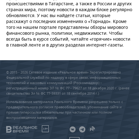
происшествиями в Татарстане, а также в России и других
странах мира, поэтому новости в каждом блоке регулярно
обновляются. У нас вы найдете статьи, которые
расскажут о последних изменениях о «Торнадо». Кроме
того на нашем портале представлены обзоры мирового
финансового рынка, политики, недвижимости. Чтобы
всегда быть в курсе событий, читайте «горячие» новости
в главной ленте и в других разделах интернет-газеты.
© 2015 - 2026 Сетевое издание «Реальное время» Зарегистрировано
Федеральной службой по надзору в сфере связи, информационных
технологий и массовых коммуникаций (Роскомнадзор) –
регистрационный номер ЭЛ № ФС 77 - 79627 от 18 декабря 2020 г. (ранее
свидетельство Эл № ФС 77-59331 от 18 сентября 2014 г.)
Использование материалов Реального Времени разрешено только с
предварительного согласия правообладателей, упоминание сайта и
прямая гиперссылка обязательны при частичном или полном
воспроизведении материалов.
18+