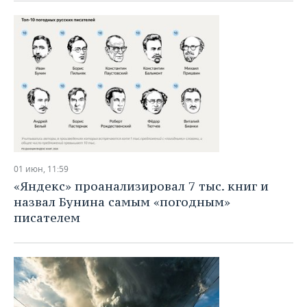
ВОДНЫЕ ВИДЫ СПОРТА
ОБРАЗОВАНИЕ
ХОККЕЙ С МЯЧОМ
ПРОИСШЕСТВИЯ
01 июн, 11:59
«Яндекс» проанализировал 7 тыс. книг и
назвал Бунина самым «погодным»
писателем