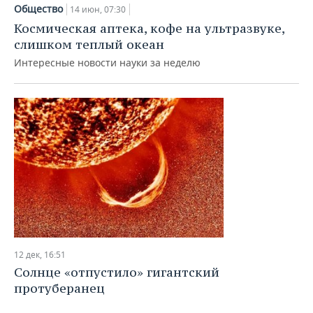
НЕФТЕХИМИЯ
Общество
14 июн, 07:30
РОЗНИЧНАЯ ТОРГОВЛЯ
НОВОСТИ ТЕХНОЛОГИЙ
МЕРОПРИЯТИЯ
Космическая аптека, кофе на ультразвуке,
НЕФТЬ
слишком теплый океан
ТРАНСПОРТ
IT
НОВОСТИ МЕРОПРИЯТИЙ
СПОРТ
Интересные новости науки за неделю
ОПК
УСЛУГИ
МЕДИА
ВЫЕЗДНАЯ РЕДАКЦИЯ
НОВОСТИ СПОРТА
ОБЩЕСТВО
ЭНЕРГЕТИКА
ТЕЛЕКОММУНИКАЦИИ
БИЗНЕС-БРАНЧИ
ФУТБОЛ
НОВОСТИ ОБЩЕСТВА
ФОТОГАЛЕРЕЯ
ONLINE-КОНФЕРЕНЦИИ
ХОККЕЙ
ВЛАСТЬ
СЮЖЕТЫ
ОТКРЫТАЯ ЛЕКЦИЯ
БАСКЕТБОЛ
ИНФРАСТРУКТУРА
СПРАВОЧНИК
ВОЛЕЙБОЛ
ИСТОРИЯ
СПИСОК ПЕРСОН
ПОЛНАЯ ВЕРСИЯ
КИБЕРСПОРТ
КУЛЬТУРА
СПИСОК КОМПАНИЙ
12 дек, 16:51
Солнце «отпустило» гигантский
ФИГУРНОЕ КАТАНИЕ
МЕДИЦИНА
протуберанец