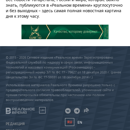
знать, публикуются в «Реальном времени» круглосуточно
и без выходных – здесь самая полная новостная картина
дня к этому часу.
© 2015 - 2026 Сетевое издание «Реальное время» Зарегистрировано
Федеральной службой по надзору в сфере связи, информационных
технологий и массовых коммуникаций (Роскомнадзор) –
регистрационный номер ЭЛ № ФС 77 - 79627 от 18 декабря 2020 г. (ранее
свидетельство Эл № ФС 77-59331 от 18 сентября 2014 г.)
Использование материалов Реального Времени разрешено только с
предварительного согласия правообладателей, упоминание сайта и
прямая гиперссылка обязательны при частичном или полном
воспроизведении материалов.
18+
RU
EN
РЕДАКЦИЯ