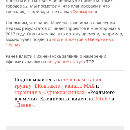
проекты и по которым решения уже приняты. Таких
НЕФТЕХИМИЯ
городов 92. Мы посмотрим, что планировали и что
РОЗНИЧНАЯ ТОРГОВЛЯ
НОВОСТИ ТЕХНОЛОГИЙ
МЕРОПРИЯТИЯ
сделали», — приводит ее слова «
Финмаркет
».
НЕФТЬ
Напомним, что ранее Макиева говорила о появлении
ТРАНСПОРТ
IT
НОВОСТИ МЕРОПРИЯТИЙ
СПОРТ
первых результатов от инвестпроектов в моногородах в
ОПК
2017 году. Она отмечала, что к этому времени, например,
УСЛУГИ
МЕДИА
ВЫЕЗДНАЯ РЕДАКЦИЯ
НОВОСТИ СПОРТА
ОБЩЕСТВО
можно будет подвести
итоги проектов в Набережных
ЭНЕРГЕТИКА
Челнах
.
ТЕЛЕКОММУНИКАЦИИ
БИЗНЕС-БРАНЧИ
ФУТБОЛ
НОВОСТИ ОБЩЕСТВА
ФОТОГАЛЕРЕЯ
Ранее власти Нижнекамска заявили о намерении
оформить заявку на
получение статуса
ТОР.
ONLINE-КОНФЕРЕНЦИИ
ХОККЕЙ
ВЛАСТЬ
СЮЖЕТЫ
ОТКРЫТАЯ ЛЕКЦИЯ
БАСКЕТБОЛ
ИНФРАСТРУКТУРА
СПРАВОЧНИК
Подписывайтесь на
телеграм-канал
,
группу «ВКонтакте»
,
канал в MAX
и
ВОЛЕЙБОЛ
ИСТОРИЯ
СПИСОК ПЕРСОН
ПОЛНАЯ ВЕРСИЯ
страницу в «Одноклассниках»
«Реального
времени». Ежедневные видео на
Rutube
и
КИБЕРСПОРТ
КУЛЬТУРА
СПИСОК КОМПАНИЙ
«Дзене»
.
ФИГУРНОЕ КАТАНИЕ
МЕДИЦИНА