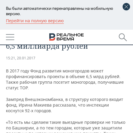
Вы были автоматически перенаправлены на мобильную
версию.
Перейти на полную версию
РЕГИОНЫ
Фонд развития моногородов в
БАШКОРТОСТАН
НОВОСТИ
этом году выделит на проекты
6,5 миллиарда рублей
ТАТАРСТАН
АНАЛИТИКА
15:21, 20.01.2017
УДМУРТИЯ
НОВОСТИ АНАЛИТИКИ
ЭКОНОМИКА
В 2017 году Фонд развития моногородов может
ДЕКЛАРАЦИИ О ДОХОДАХ
НОВОСТИ ЭКОНОМИКИ
ПРОМЫШЛЕННОСТЬ
профинансировать проекты в объеме 6,5 млрд рублей.
Также рабочая группа посетит моногорода, получившие
статус ТОР.
КОРОЛИ ГОСЗАКАЗА ПФО
ФИНАНСЫ
НОВОСТИ
НЕДВИЖИМОСТЬ
ПРОМЫШЛЕННОСТИ
Зампред Внешэкономбанка, в структуру которого входит
ВУЗЫ ТАТАРСТАНА
БАНКИ
НОВОСТИ НЕДВИЖИМОСТИ
АВТО
фонд, Ирина Макиева рассказала, что инспекции
АГРОПРОМ
коснутся 92-х городов.
КОМУ ПРИНАДЛЕЖАТ
БЮДЖЕТ
НОВОСТИ АВТО
БИЗНЕС
ТОРГОВЫЕ ЦЕНТРЫ
МАШИНОСТРОЕНИЕ
«То есть мы сделаем такие выездные проверки не только
ТАТАРСТАНА
по Башкирии, а по тем городам, которые уже защитили
ИНВЕСТИЦИИ
НОВОСТИ БИЗНЕСА
ТЕХНОЛОГИИ