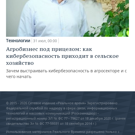
Технологии
31 июл, 00:00
Агробизнес под прицелом: как
кибербезопасность приходит в сельское
хозяйство
Зачем выстраивать кибербезопасность в агросекторе и с
чего начать
© 2015 - 2026 Сетевое издание «Реальное время» Зарегистрировано
Федеральной службой по надзору в сфере связи, информационных
технологий и массовых коммуникаций (Роскомнадзор) –
регистрационный номер ЭЛ № ФС 77 - 79627 от 18 декабря 2020 г. (ранее
свидетельство Эл № ФС 77-59331 от 18 сентября 2014 г.)
Использование материалов Реального Времени разрешено только с