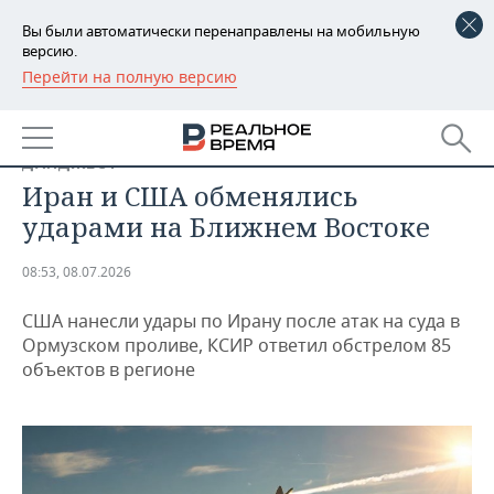
Вы были автоматически перенаправлены на мобильную
версию.
Перейти на полную версию
РЕГИОНЫ
БАШКОРТОСТАН
НОВОСТИ
ДАЙДЖЕСТ
ТАТАРСТАН
АНАЛИТИКА
Иран и США обменялись
ударами на Ближнем Востоке
УДМУРТИЯ
НОВОСТИ АНАЛИТИКИ
ЭКОНОМИКА
08:53, 08.07.2026
ДЕКЛАРАЦИИ О ДОХОДАХ
НОВОСТИ ЭКОНОМИКИ
ПРОМЫШЛЕННОСТЬ
США нанесли удары по Ирану после атак на суда в
КОРОЛИ ГОСЗАКАЗА ПФО
ФИНАНСЫ
НОВОСТИ
НЕДВИЖИМОСТЬ
Ормузском проливе, КСИР ответил обстрелом 85
ПРОМЫШЛЕННОСТИ
объектов в регионе
ВУЗЫ ТАТАРСТАНА
БАНКИ
НОВОСТИ НЕДВИЖИМОСТИ
АВТО
АГРОПРОМ
КОМУ ПРИНАДЛЕЖАТ
БЮДЖЕТ
НОВОСТИ АВТО
БИЗНЕС
ТОРГОВЫЕ ЦЕНТРЫ
МАШИНОСТРОЕНИЕ
ТАТАРСТАНА
ИНВЕСТИЦИИ
НОВОСТИ БИЗНЕСА
ТЕХНОЛОГИИ