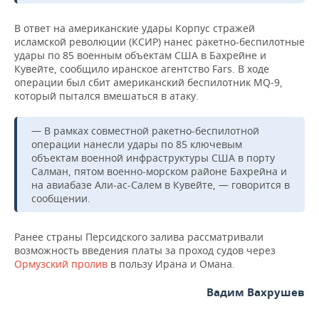
ВОДНЫЕ ВИДЫ СПОРТА
ОБРАЗОВАНИЕ
В ответ на американские удары Корпус стражей
ХОККЕЙ С МЯЧОМ
ПРОИСШЕСТВИЯ
исламской революции (КСИР) нанес ракетно-беспилотные
удары по 85 военным объектам США в Бахрейне и
Кувейте, сообщило иранское агентство Fars. В ходе
операции был сбит американский беспилотник MQ-9,
который пытался вмешаться в атаку.
— В рамках совместной ракетно-беспилотной
операции нанесли удары по 85 ключевым
объектам военной инфраструктуры США в порту
Салман, пятом военно-морском районе Бахрейна и
на авиабазе Али-ас-Салем в Кувейте, — говорится в
сообщении.
Ранее страны Персидского залива рассматривали
возможность введения платы за проход судов через
Ормузский пролив
в пользу Ирана и Омана.
Вадим Вахрушев