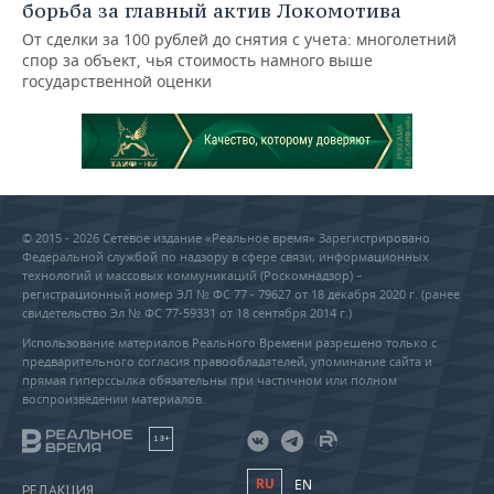
борьба за главный актив Локомотива
От сделки за 100 рублей до снятия с учета: многолетний
спор за объект, чья стоимость намного выше
государственной оценки
© 2015 - 2026 Сетевое издание «Реальное время» Зарегистрировано
Федеральной службой по надзору в сфере связи, информационных
технологий и массовых коммуникаций (Роскомнадзор) –
регистрационный номер ЭЛ № ФС 77 - 79627 от 18 декабря 2020 г. (ранее
свидетельство Эл № ФС 77-59331 от 18 сентября 2014 г.)
Использование материалов Реального Времени разрешено только с
предварительного согласия правообладателей, упоминание сайта и
прямая гиперссылка обязательны при частичном или полном
воспроизведении материалов.
18+
RU
EN
РЕДАКЦИЯ