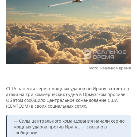
НЕФТЕХИМИЯ
РОЗНИЧНАЯ ТОРГОВЛЯ
НОВОСТИ ТЕХНОЛОГИЙ
МЕРОПРИЯТИЯ
НЕФТЬ
ТРАНСПОРТ
IT
НОВОСТИ МЕРОПРИЯТИЙ
СПОРТ
ОПК
УСЛУГИ
МЕДИА
ВЫЕЗДНАЯ РЕДАКЦИЯ
НОВОСТИ СПОРТА
ОБЩЕСТВО
ЭНЕРГЕТИКА
ТЕЛЕКОММУНИКАЦИИ
БИЗНЕС-БРАНЧИ
ФУТБОЛ
НОВОСТИ ОБЩЕСТВА
ФОТОГАЛЕРЕЯ
ONLINE-КОНФЕРЕНЦИИ
ХОККЕЙ
ВЛАСТЬ
СЮЖЕТЫ
Фото: Реальное время
ОТКРЫТАЯ ЛЕКЦИЯ
БАСКЕТБОЛ
ИНФРАСТРУКТУРА
СПРАВОЧНИК
США нанесли серию мощных ударов по Ирану в ответ на
атаки на три коммерческих судна в Ормузском проливе.
ВОЛЕЙБОЛ
ИСТОРИЯ
СПИСОК ПЕРСОН
ПОЛНАЯ ВЕРСИЯ
Об этом сообщило Центральное командование США
(CENTCOM) в своих социальных сетях.
КИБЕРСПОРТ
КУЛЬТУРА
СПИСОК КОМПАНИЙ
— Силы центрального командования начали серию
ФИГУРНОЕ КАТАНИЕ
МЕДИЦИНА
мощных ударов против Ирана, — сказано в
сообщении.