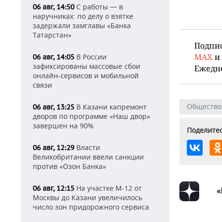
С работы — в
06 авг, 14:50
наручниках: по делу о взятке
задержали замглавы «Банка
Татарстан»
Подпи
MAX
и
В России
06 авг, 14:05
зафиксированы массовые сбои
Ежедн
онлайн-сервисов и мобильной
связи
Общество
В Казани капремонт
06 авг, 13:25
дворов по программе «Наш двор»
завершен на 90%
Поделитес
Власти
06 авг, 12:29
Великобритании ввели санкции
против «Озон Банка»
На участке М-12 от
06 авг, 12:15
«
Москвы до Казани увеличилось
число зон придорожного сервиса