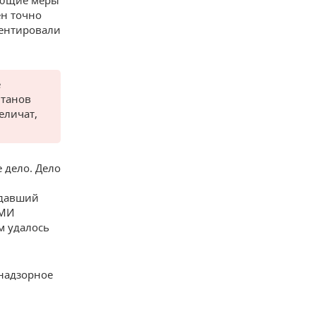
вующие меры
ен точно
ментировали
е
нтанов
еличат,
 дело. Дело
адавший
СМИ
м удалось
 надзорное