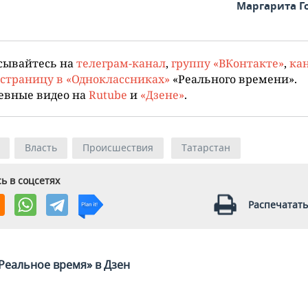
Маргарита Г
сывайтесь на
телеграм-канал
,
группу «ВКонтакте»
,
кан
страницу в «Одноклассниках»
«Реального времени».
евные видео на
Rutube
и
«Дзене»
.
Власть
Происшествия
Татарстан
ь в соцсетях
Распечатать
Реальное время» в Дзен