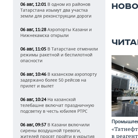
В одном из районов
06 авг, 12:01
НОВО
Татарстана изымут два участка
земли для реконструкции дороги
Аэропорты Казани и
06 авг, 11:28
Нижнекамска открыли
ЧИТА
В Татарстане отменили
06 авг, 11:05
режимы ракетной и беспилотной
опасности
В казанском аэропорту
06 авг, 10:46
задержано более 50 рейсов на
прилет и вылет
На казанской
06 авг, 10:24
телебашне включат праздничную
подсветку в честь юбилея РТРС
Промышле
В Казани включили
06 авг, 09:57
«Татнефт
сирены воздушной тревоги,
в реаген
жителей просят пройти в укрытия