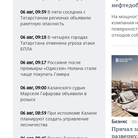
нефтедо
В пяти соседних с
06 авг, 09:39
На мощнос
Татарстаном регионах объявили
компания н
ракетную опасность
поверхност
отходов со
В четырех городах
06 авг, 09:18
Татарстана отменена угроза атаки
БПЛА
Россияне после
06 авг, 09:17
премьеры «Одиссеи» Нолана стали
чаще покупать Гомера
Казанского судью
06 авг, 09:00
Марселя Гафарова объявили в
розыск
При исполкоме Казани
06 авг, 08:59
планируют создать управление
Бизнес
00
лесничества
Причал за
разверну