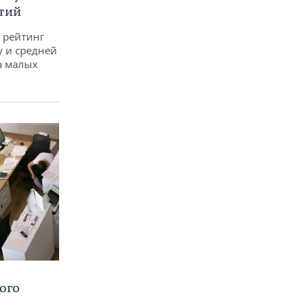
тий
 рейтинг
у и средней
а малых
ого