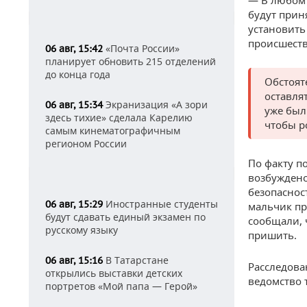
— В любом 
будут прин
установить
происшеств
«Почта России»
06 авг, 15:42
планирует обновить 215 отделений
до конца года
Обстоят
оставля
Экранизация «А зори
06 авг, 15:34
уже был
здесь тихие» сделала Карелию
чтобы р
самым кинематографичным
регионом России
По факту п
возбуждено
безопаснос
Иностранные студенты
06 авг, 15:29
мальчик пр
будут сдавать единый экзамен по
сообщали, 
русскому языку
пришить.
В Татарстане
06 авг, 15:16
Расследова
открылись выставки детских
ведомство 
портретов «Мой папа — Герой»