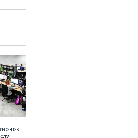
егионов
ислу