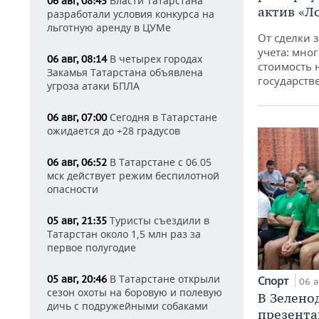
Власти Татарстана
06 авг, 08:45
актив «Л
разработали условия конкурса на
льготную аренду в ЦУМе
От сделки з
учета: мног
В четырех городах
06 авг, 08:14
стоимость
Закамья Татарстана объявлена
государств
угроза атаки БПЛА
Сегодня в Татарстане
06 авг, 07:00
ожидается до +28 градусов
В Татарстане с 06.05
06 авг, 06:52
мск действует режим беспилотной
опасности
Туристы съездили в
05 авг, 21:35
Татарстан около 1,5 млн раз за
первое полугодие
В Татарстане открыли
05 авг, 20:46
Спорт
06 а
сезон охоты на боровую и полевую
В Зелено
дичь с подружейными собаками
презента