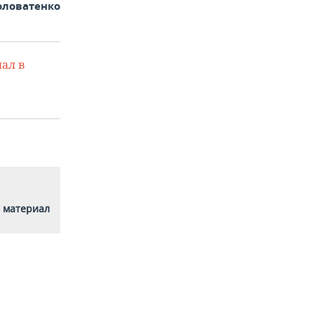
оловатенко
ал в
 материал