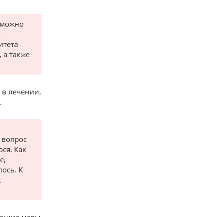
к можно
о
итета
 а также
 в лечении,
.
 вопрос
ся. Как
е,
ось. К
к