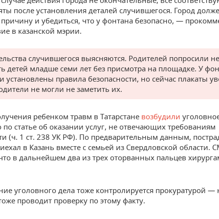
случае действия города не окончательные, все соответст
яты после установления деталей случившегося. Город долж
 причину и убедиться, что у фонтана безопасно, — проком
ие в казанской мэрии.
ельства случившегося выясняются. Родителей попросили н
ть детей младше семи лет без присмотра на площадке. У фо
и установлены правила безопасности, но сейчас плакаты ув
одители не могли не заметить их.
олучения ребенком травм в Татарстане
возбудили
уголовное
 по статье об оказании услуг, не отвечающих требованиям
ти (ч. 1 ст. 238 УК РФ). По предварительным данным, постр
иехал в Казань вместе с семьей из Свердловской области. 
что в дальнейшем два из трех оторванных пальцев хирурга
ние уголовного дела тоже контролируется прокуратурой —
тоже проводит проверку по этому факту.