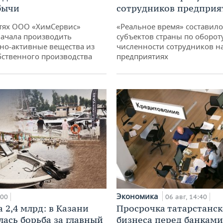
бычи
сотрудников предприя
тях ООО «ХимСервис»
«Реальное время» составило
ачала производить
субъектов страны по оборот
но-активные вещества из
численности сотрудников н
бственного производства
предприятиях
Экономика
:00
06 авг, 14:40
 2,4 млрд: в Казани
Просрочка татарстанск
лась борьба за главный
бизнеса перед банками