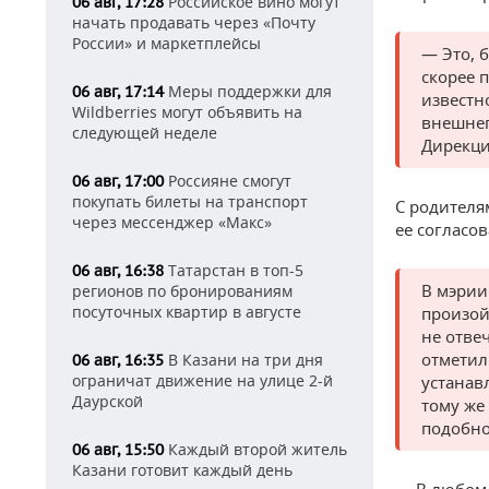
Российское вино могут
06 авг, 17:28
начать продавать через «Почту
России» и маркетплейсы
— Это, 
скорее п
Меры поддержки для
06 авг, 17:14
известн
Wildberries могут объявить на
внешнег
следующей неделе
Дирекци
Россияне смогут
06 авг, 17:00
покупать билеты на транспорт
С родителя
через мессенджер «Макс»
ее согласо
Татарстан в топ-5
06 авг, 16:38
В мэрии
регионов по бронированиям
посуточных квартир в августе
произой
не отве
отметил
В Казани на три дня
06 авг, 16:35
ограничат движение на улице 2-й
устанав
Даурской
тому же
подобно
Каждый второй житель
06 авг, 15:50
Казани готовит каждый день