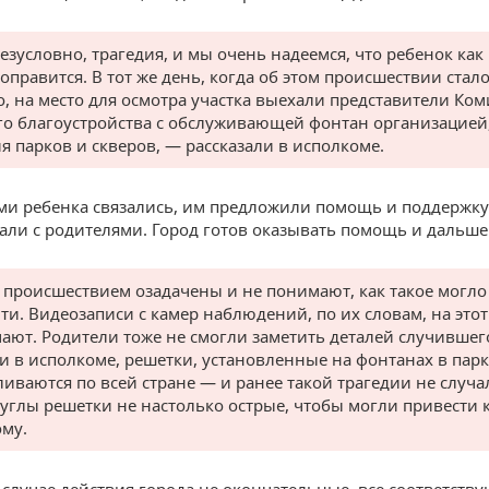
безусловно, трагедия, и мы очень надеемся, что ребенок ка
оправится. В тот же день, когда об этом происшествии стал
о, на место для осмотра участка выехали представители Ком
о благоустройства с обслуживающей фонтан организацией,
я парков и скверов, — рассказали в исполкоме.
ми ребенка связались, им предложили помощь и поддержку
вали с родителями. Город готов оказывать помощь и дальше
 происшествием озадачены и не понимают, как такое могло
ти. Видеозаписи с камер наблюдений, по их словам, на этот
чают. Родители тоже не смогли заметить деталей случившего
и в исполкоме, решетки, установленные на фонтанах в парк
ливаются по всей стране — и ранее такой трагедии не случал
 углы решетки не настолько острые, чтобы могли привести 
му.