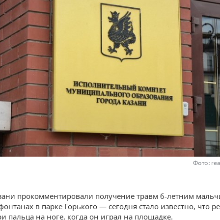
Фото: re
зани прокомментировали получение травм 6-летним мальч
онтанах в парке Горького — сегодня стало известно, что р
ри пальца на ноге, когда он играл на площадке.