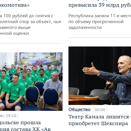
окомотива»
превысила 39 млрд руб
а 100 рублей до снятия с
Республика заняла 11-е мест
олетний спор за объект, чья
по объему просроченной
 намного выше
задолженности
енной оценки
Общество
00:00
вг, 19:10
Театр Камала лишится 
дольске прошла
приобретет Шекспира
ция состава ХК «Ак