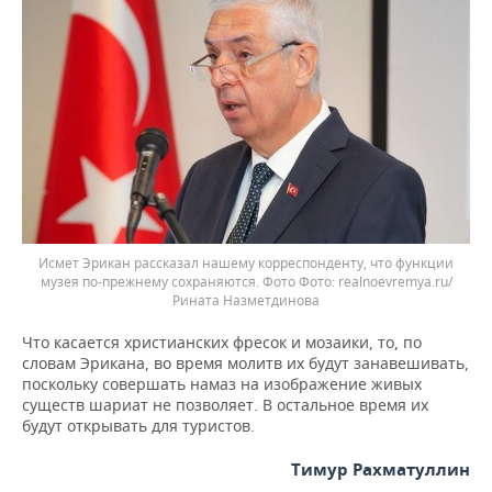
Исмет Эрикан рассказал нашему корреспонденту, что функции
музея по-прежнему сохраняются. Фото
realnoevremya.ru/
Рината Назметдинова
Что касается христианских фресок и мозаики, то, по
словам Эрикана, во время молитв их будут занавешивать,
поскольку совершать намаз на изображение живых
существ шариат не позволяет. В остальное время их
будут открывать для туристов.
Тимур Рахматуллин