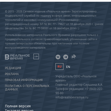
© 2015 - 2026 Сетевое издание «Реальное время» Зарегистрировано
Федеральной службой по надзору в сфере связи, информационных
технологий и массовых коммуникаций (Роскомнадзор) –
регистрационный номер ЭЛ № ФС 77 - 79627 от 18 декабря 2020 г. (ранее
свидетельство Эл № ФС 77-59331 от 18 сентября 2014 г.)
Использование материалов Реального Времени разрешено только с
предварительного согласия правообладателей, упоминание сайта и
прямая гиперссылка обязательны при частичном или полном
воспроизведении материалов.
18+
RU
EN
РЕДАКЦИЯ
РЕКЛАМА
Учредитель ООО «Реальное
ПРАВОВАЯ ИНФОРМАЦИЯ
время»
Главный редактор Саушина А.А.
ПОЛИТИКА О ПЕРСОНАЛЬНЫХ
Телефон редакции: +7 (843) 222-
ДАННЫХ
90-80
info@realnoevremya.ru
Полная версия
Тестовая версия