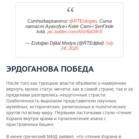
Cumhurbaşkanımız
@RTErdogan
, Cuma
namazını Ayasofya-i Kebir Cami-i Şerif’inde
kıldı.
pic.twitter.com/A5V6bDllnS
— Erdoğan Dijital Medya (@RTEdijital)
July
24, 2020
ЭРДОГАНОВА ПОБЕДА
После того как турецкие власти объявили о намерении
вернуть музею статус мечети, как в самой стране, так и за
пределами разгорелись нешуточные страсти.
Озабоченность выразили представители научных,
музейных, исторических, религиозных и политических
кругов по всему миру. Первыми ласточками стали чтение
Корана внутри храма и произнесение азана с
пристроенных башен.
В июне греческий МИД заявил, что чтение Корана в