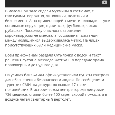
В молельном зале сидели мужчины в костюмах, с
галстуками. Вероятно, чиновники, политики и
бизнесмены. А на прилегающей к мечети площади — уже
остальные верующие, в джинсах, футболках, ярких
рубашках. Поскольку опасность заражения
коронавирусом не миновала, социальная дистанция
между молящимися выдерживалась четко. На лицах
присутствующих были медицинские маски.
Всем прихожанам раздали бутылочки с водой и текст
решения султана Мехмеда Фатиха II о передаче храма
правоверным до Судного дня.
На улицах близ «Айя-Софии» установили пункты контроля
для обеспечения безопасности людей. По сообщениям
турецких СМИ, на дежурство вышли 17 тысяч
полицейских. В историческом центре города дежурили
736 медиков, стояли более 100 карет скорой помощи, а в
воздухе летал санитарный вертолет.