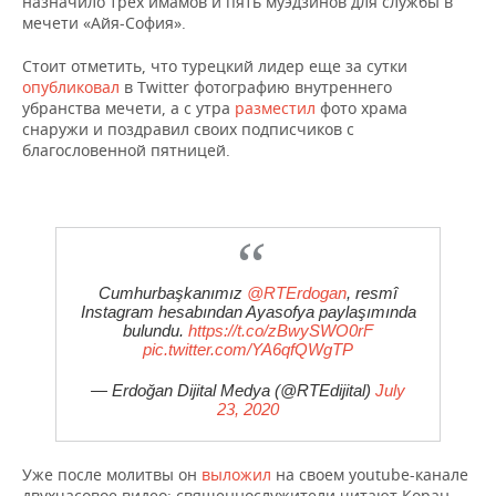
назначило трех имамов и пять муэдзинов для службы в
НЕФТЕХИМИЯ
мечети «Айя-София».
РОЗНИЧНАЯ ТОРГОВЛЯ
НОВОСТИ ТЕХНОЛОГИЙ
МЕРОПРИЯТИЯ
НЕФТЬ
Стоит отметить, что турецкий лидер еще за сутки
опубликовал
в Twitter фотографию внутреннего
ТРАНСПОРТ
IT
НОВОСТИ МЕРОПРИЯТИЙ
СПОРТ
убранства мечети, а с утра
ОПК
разместил
фото храма
снаружи и поздравил своих подписчиков с
УСЛУГИ
МЕДИА
ВЫЕЗДНАЯ РЕДАКЦИЯ
НОВОСТИ СПОРТА
ОБЩЕСТВО
благословенной пятницей.
ЭНЕРГЕТИКА
ТЕЛЕКОММУНИКАЦИИ
БИЗНЕС-БРАНЧИ
ФУТБОЛ
НОВОСТИ ОБЩЕСТВА
ФОТОГАЛЕРЕЯ
ONLINE-КОНФЕРЕНЦИИ
ХОККЕЙ
ВЛАСТЬ
СЮЖЕТЫ
Cumhurbaşkanımız
@RTErdogan
, resmî
ОТКРЫТАЯ ЛЕКЦИЯ
БАСКЕТБОЛ
ИНФРАСТРУКТУРА
СПРАВОЧНИК
Instagram hesabından Ayasofya paylaşımında
bulundu.
https://t.co/zBwySWO0rF
ВОЛЕЙБОЛ
ИСТОРИЯ
СПИСОК ПЕРСОН
ПОЛНАЯ ВЕРСИЯ
pic.twitter.com/YA6qfQWgTP
— Erdoğan Dijital Medya (@RTEdijital)
July
КИБЕРСПОРТ
КУЛЬТУРА
СПИСОК КОМПАНИЙ
23, 2020
ФИГУРНОЕ КАТАНИЕ
МЕДИЦИНА
Уже после молитвы он
выложил
на своем youtube-канале
двухчасовое видео: священнослужители читают Коран,