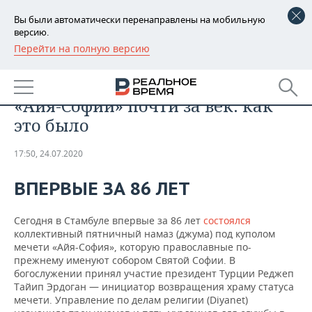
Вы были автоматически перенаправлены на мобильную
версию.
Перейти на полную версию
РЕГИОНЫ
ОБЩЕСТВО
Первый пятничный намаз в
БАШКОРТОСТАН
НОВОСТИ
«Айя-Софии» почти за век: как
ТАТАРСТАН
АНАЛИТИКА
это было
УДМУРТИЯ
НОВОСТИ АНАЛИТИКИ
ЭКОНОМИКА
17:50, 24.07.2020
ДЕКЛАРАЦИИ О ДОХОДАХ
НОВОСТИ ЭКОНОМИКИ
ПРОМЫШЛЕННОСТЬ
ВПЕРВЫЕ ЗА 86 ЛЕТ
КОРОЛИ ГОСЗАКАЗА ПФО
ФИНАНСЫ
НОВОСТИ
НЕДВИЖИМОСТЬ
ПРОМЫШЛЕННОСТИ
Сегодня в Стамбуле впервые за 86 лет
состоялся
коллективный пятничный намаз (джума) под куполом
ВУЗЫ ТАТАРСТАНА
БАНКИ
НОВОСТИ НЕДВИЖИМОСТИ
АВТО
мечети «Айя-София», которую православные по-
АГРОПРОМ
прежнему именуют собором Святой Софии. В
богослужении принял участие президент Турции Реджеп
КОМУ ПРИНАДЛЕЖАТ
БЮДЖЕТ
НОВОСТИ АВТО
БИЗНЕС
ТОРГОВЫЕ ЦЕНТРЫ
МАШИНОСТРОЕНИЕ
Тайип Эрдоган — инициатор возвращения храму статуса
ТАТАРСТАНА
мечети. Управление по делам религии (Diyanet)
ИНВЕСТИЦИИ
НОВОСТИ БИЗНЕСА
ТЕХНОЛОГИИ