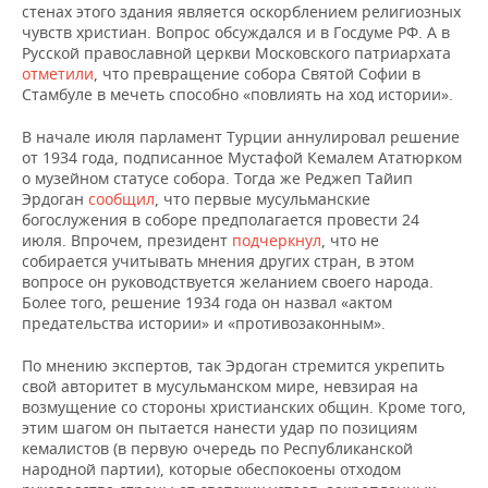
стенах этого здания является оскорблением религиозных
чувств христиан. Вопрос обсуждался и в Госдуме РФ. А в
Русской православной церкви Московского патриархата
отметили
, что превращение собора Святой Софии в
Стамбуле в мечеть способно «повлиять на ход истории».
В начале июля парламент Турции аннулировал решение
от 1934 года, подписанное Мустафой Кемалем Ататюрком
о музейном статусе собора. Тогда же Реджеп Тайип
Эрдоган
сообщил
, что первые мусульманские
богослужения в соборе предполагается провести 24
июля. Впрочем, президент
подчеркнул
, что не
собирается учитывать мнения других стран, в этом
вопросе он руководствуется желанием своего народа.
Более того, решение 1934 года он назвал «актом
предательства истории» и «противозаконным».
По мнению экспертов, так Эрдоган стремится укрепить
свой авторитет в мусульманском мире, невзирая на
возмущение со стороны христианских общин. Кроме того,
этим шагом он пытается нанести удар по позициям
кемалистов (в первую очередь по Республиканской
народной партии), которые обеспокоены отходом