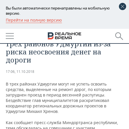
Вы были автоматически перенаправлены на мобильную
версию.
Перейти на полную версию
РЕГИОНЫ
ОБЩЕСТВО
Хренов раскритиковал глав
БАШКОРТОСТАН
НОВОСТИ
трех районов Удмуртии из-за
ТАТАРСТАН
АНАЛИТИКА
риска неосвоения денег на
дороги
УДМУРТИЯ
НОВОСТИ АНАЛИТИКИ
ЭКОНОМИКА
17:06, 11.10.2018
ДЕКЛАРАЦИИ О ДОХОДАХ
НОВОСТИ ЭКОНОМИКИ
ПРОМЫШЛЕННОСТЬ
В трех районах Удмуртии могут не успеть освоить
КОРОЛИ ГОСЗАКАЗА ПФО
ФИНАНСЫ
НОВОСТИ
НЕДВИЖИМОСТЬ
средства, выделенные на ремонт дорог, по которым
ПРОМЫШЛЕННОСТИ
затруднен проезд в период весенней распутицы.
ВУЗЫ ТАТАРСТАНА
БАНКИ
НОВОСТИ НЕДВИЖИМОСТИ
АВТО
Бездействие глав муниципалитетов раскритиковал
АГРОПРОМ
координатор региональных дорожных проектов в
Удмуртии Михаил Хренов.
КОМУ ПРИНАДЛЕЖАТ
БЮДЖЕТ
НОВОСТИ АВТО
БИЗНЕС
ТОРГОВЫЕ ЦЕНТРЫ
МАШИНОСТРОЕНИЕ
ТАТАРСТАНА
Как сообщает пресс-служба Миндортранса республики,
ИНВЕСТИЦИИ
НОВОСТИ БИЗНЕСА
ТЕХНОЛОГИИ
тема обсуждалась на совещании с участием