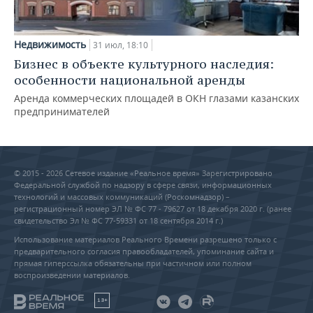
Недвижимость
31 июл, 18:10
Бизнес в объекте культурного наследия:
особенности национальной аренды
Аренда коммерческих площадей в ОКН глазами казанских
предпринимателей
© 2015 - 2026 Сетевое издание «Реальное время» Зарегистрировано
Федеральной службой по надзору в сфере связи, информационных
технологий и массовых коммуникаций (Роскомнадзор) –
регистрационный номер ЭЛ № ФС 77 - 79627 от 18 декабря 2020 г. (ранее
свидетельство Эл № ФС 77-59331 от 18 сентября 2014 г.)
Использование материалов Реального Времени разрешено только с
предварительного согласия правообладателей, упоминание сайта и
прямая гиперссылка обязательны при частичном или полном
воспроизведении материалов.
18+