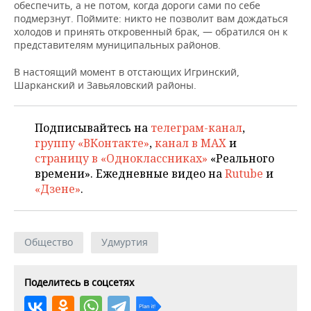
ВОДНЫЕ ВИДЫ СПОРТА
ОБРАЗОВАНИЕ
обеспечить, а не потом, когда дороги сами по себе
подмерзнут. Поймите: никто не позволит вам дождаться
холодов и принять откровенный брак, — обратился он к
ХОККЕЙ С МЯЧОМ
ПРОИСШЕСТВИЯ
представителям муниципальных районов.
В настоящий момент в отстающих Игринский,
Шарканский и Завьяловский районы.
Подписывайтесь на
телеграм-канал
,
группу «ВКонтакте»
,
канал в MAX
и
страницу в «Одноклассниках»
«Реального
времени». Ежедневные видео на
Rutube
и
«Дзене»
.
Общество
Удмуртия
Поделитесь в соцсетях