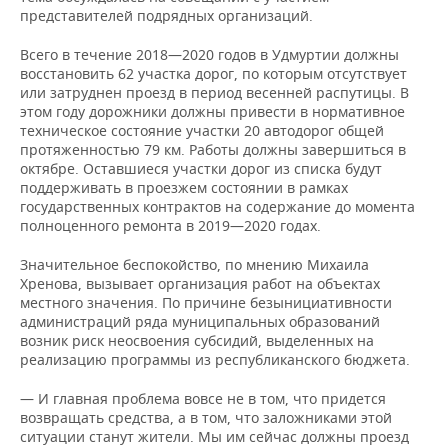
НЕФТЕХИМИЯ
представителей подрядных организаций.
РОЗНИЧНАЯ ТОРГОВЛЯ
НОВОСТИ ТЕХНОЛОГИЙ
МЕРОПРИЯТИЯ
НЕФТЬ
Всего в течение 2018—2020 годов в Удмуртии должны
восстановить 62 участка дорог, по которым отсутствует
ТРАНСПОРТ
IT
НОВОСТИ МЕРОПРИЯТИЙ
СПОРТ
или затруднен проезд в период весенней распутицы. В
ОПК
этом году дорожники должны привести в нормативное
УСЛУГИ
МЕДИА
ВЫЕЗДНАЯ РЕДАКЦИЯ
НОВОСТИ СПОРТА
ОБЩЕСТВО
техническое состояние участки 20 автодорог общей
ЭНЕРГЕТИКА
протяженностью 79 км. Работы должны завершиться в
октябре. Оставшиеся участки дорог из списка будут
ТЕЛЕКОММУНИКАЦИИ
БИЗНЕС-БРАНЧИ
ФУТБОЛ
НОВОСТИ ОБЩЕСТВА
ФОТОГАЛЕРЕЯ
поддерживать в проезжем состоянии в рамках
государственных контрактов на содержание до момента
ONLINE-КОНФЕРЕНЦИИ
ХОККЕЙ
ВЛАСТЬ
СЮЖЕТЫ
полноценного ремонта в 2019—2020 годах.
Значительное беспокойство, по мнению Михаила
ОТКРЫТАЯ ЛЕКЦИЯ
БАСКЕТБОЛ
ИНФРАСТРУКТУРА
СПРАВОЧНИК
Хренова, вызывает организация работ на объектах
местного значения. По причине безынициативности
ВОЛЕЙБОЛ
ИСТОРИЯ
СПИСОК ПЕРСОН
ПОЛНАЯ ВЕРСИЯ
администраций ряда муниципальных образований
возник риск неосвоения субсидий, выделенных на
КИБЕРСПОРТ
КУЛЬТУРА
СПИСОК КОМПАНИЙ
реализацию программы из республиканского бюджета.
— И главная проблема вовсе не в том, что придется
ФИГУРНОЕ КАТАНИЕ
МЕДИЦИНА
возвращать средства, а в том, что заложниками этой
ситуации станут жители. Мы им сейчас должны проезд