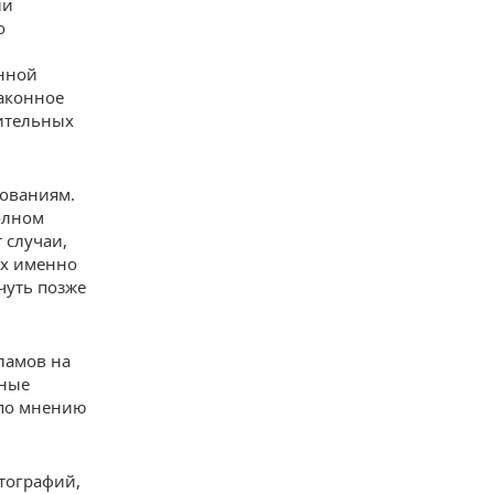
ии
о
анной
законное
чительных
нованиям.
олном
 случаи,
их именно
чуть позже
рламов на
нные
 по мнению
отографий,