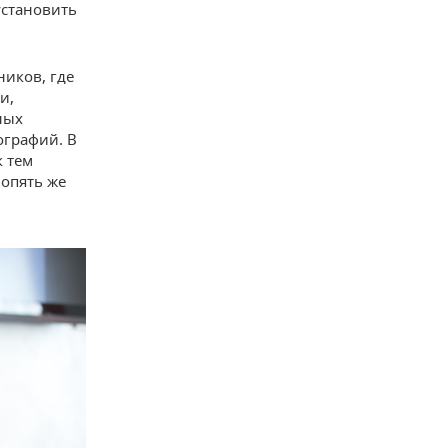
установить
ников, где
и,
ных
ографий. В
к тем
 опять же