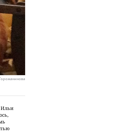
 Горожанинова
а Ильи
ось,
мь
стью