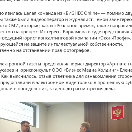
ело явилась целая команда из «БИЗНЕС Online» — помимо дв
ны также были видеооператор и журналист. Темой заинтере
ько СМИ, которые, как и «Реальное время», также направил
ентов на процесс. Интересы Варламова в суде представлял
 ведущий юрист консалтинговой компании «Экон-Профи»,
рующейся на защите интеллектуальной собственности,
венно на отстаивании прав фотографов.
лектронной газеты представлял юрист директор «Артпатент
усарев и юрисконсульт ООО «Бизнес Медиа Холдинг» Елен
 Как выяснилось, отзыв ответчика для ознакомления сторон
предоставили в электронном виде только в прошедшую суб
дошли в понедельник, за день до рассмотрения дела.