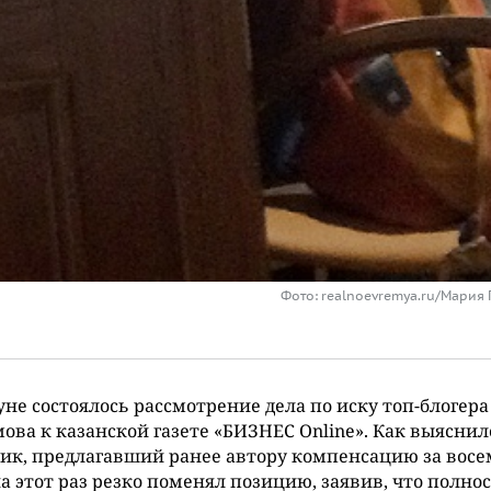
Фото: realnoevremya.ru/Мария
не состоялось рассмотрение дела по иску топ-блогер
ова к казанской газете «БИЗНЕС Online». Как выяснил
ик, предлагавший ранее автору компенсацию за восе
на этот раз резко поменял позицию, заявив, что полно