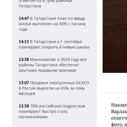
отмечается в трех районах
Татарстана
В Татарстане план по вводу
14:47
жилья выполнен на 83% с начала
года
В Татарстане к 1 сентября
14:15
планируют открыть 4 новые школы
Минниханов: к 2029 году все
13:38
районы Татарстана обеспечат
крытыми ледовыми аренами
Продажи электронных ОСАГО
13:07
в России выросли на 65% за семь
месяцев
Накану
78% российских подростков
12:38
Варлам
планируют быстро стать
начальниками
ответч
фото, 