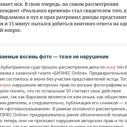
знает иск. В свою очередь, на самом рассмотрении
пондент «Реального времени» стал свидетелем того, 
Варламова в пух и прах разгромил доводы представи
я и 15 минут пытался добиться внятного ответа на од
й вопрос.
ваемые восемь фото — тоже не нарушение
 Арбитражном суде прошло рассмотрение дела по
иску
топ-
мова к казанской газете «БИЗНЕС Online». Предварительное
ие состоялось в июне без участия представителей истца. То
знали
нарушение авторских прав по восьми фотографиям из
дали понять, что по остальным 50 считают свои действия
ми, так как Варламов является не кем иным, как обществе
им деятелем, а следовательно, публикация его снимков — э
е «фотовысказывания». В рамках основного рассмотрения 
ЗНЕС Online» придерживались ранее обозначенной позици
то теперь они не признают нарушение авторских прав и по
мкам, так как авторство блогера за ними не подтверждено.