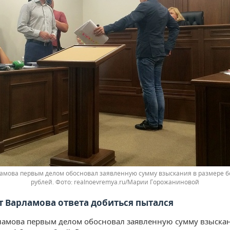
амова первым делом обосновал заявленную сумму взыскания в размере бо
рублей.
realnoevremya.ru/Марии Горожаниновой
т Варламова ответа добиться пытался
амова первым делом обосновал заявленную сумму взыска