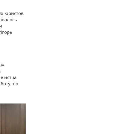
ух юристов
совалось
и
 Игорь
а»
а
е истца
боту, по