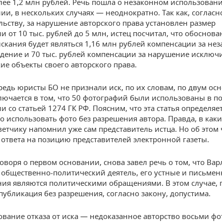
лее 1,2 млн рублей. Речь пошла о незаконном использован
ии, в нескольких случаях — неоднократно. Так как, согласн
льству, за нарушение авторского права установлен размер
и от 10 тыс. рублей до 5 млн, истец посчитал, что обоснов
скания будет являться 1,16 млн рублей компенсации за не
дение и 70 тыс. рублей компенсации за нарушение исклю
кие объекты своего авторского права.
редь юристы БО не признали иск, по их словам, по двум ос
лючается в том, что 50 фотографий были использованы в п
и со статьей 1274 ГК РФ. Поясним, что эта статья определяет
о использовать фото без разрешения автора. Правда, в как
тветчику напомнил уже сам представитель истца. Но об этом 
 ответа на позицию представителей электронной газеты.
говоря о первом основании, снова завел речь о том, что Ва
 общественно-политический деятель, его устные и письме
ия являются политическими обращениями. В этом случае,
публикация без разрешения, согласно закону, допустима.
ование отказа от иска — недоказанное авторство восьми ф