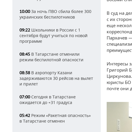
За ночь ПВО сбила более 300
10:00
В суд на д
украинских беспилотников
с их сторо
еще нескол
Школьники в России с 1
09:22
корреспонд
сентября будут учиться по новой
Пархачев —
программе
специализи
преимущест
В Татарстане отменили
08:45
режим беспилотной опасности
Интересы э
Григорий Б
В аэропорту Казани
08:38
Циркунова.
задерживаются 30 рейсов на вылет
юристы БО 
и прилет
почте они 
Сегодня в Татарстане
07:00
ожидается до +31 градуса
Режим «Ракетная опасность»
05:42
в Татарстане отменен