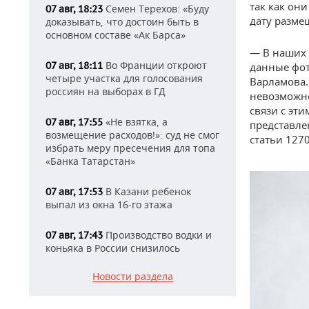
так как он
Семен Терехов: «Буду
07 авг, 18:23
дату разме
доказывать, что достоин быть в
основном составе «Ак Барса»
— В наших 
Во Франции откроют
07 авг, 18:11
данные фот
четыре участка для голосования
Варламова.
россиян на выборах в ГД
невозможно
связи с эти
«Не взятка, а
07 авг, 17:55
представле
возмещение расходов!»: суд не смог
статьи 1270
избрать меру пресечения для топа
«Банка Татарстан»
В Казани ребенок
07 авг, 17:53
выпал из окна 16-го этажа
Производство водки и
07 авг, 17:43
коньяка в России снизилось
Новости раздела