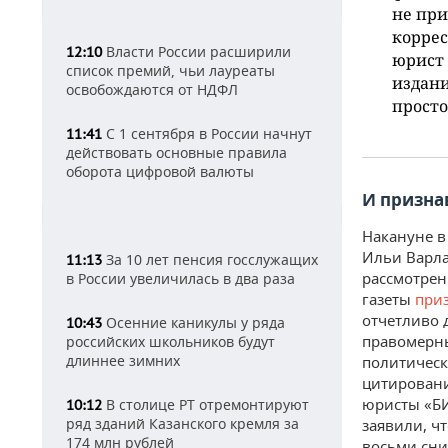
не при
коррес
Власти России расширили
12:10
юрист 
список премий, чьи лауреаты
издани
освобождаются от НДФЛ
просто
С 1 сентября в России начнут
11:41
действовать основные правила
оборота цифровой валюты
И призна
Накануне в
Ильи Варла
За 10 лет пенсия госслужащих
11:13
рассмотрен
в России увеличилась в два раза
газеты
при
отчетливо 
Осенние каникулы у ряда
10:43
правомерны
российских школьников будут
длиннее зимних
политическ
цитировани
юристы «БИ
В столице РТ отремонтируют
10:12
ряд зданий Казанского кремля за
заявили, ч
174 млн рублей
восьми сни