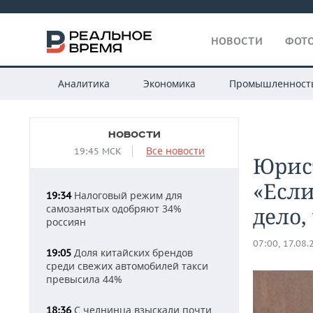
НОВОСТИ
ФОТО
Аналитика
Экономика
Промышленност
НОВОСТИ
Все новости
19:45 МСК
Юрис
«Если
Налоговый режим для
19:34
самозанятых одобряют 34%
дело,
россиян
07:00, 17.08.
Доля китайских брендов
19:05
среди свежих автомобилей такси
превысила 44%
С челнинца взыскали почти
18:36