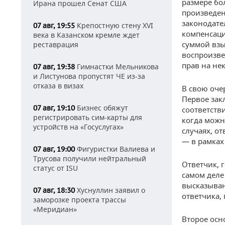
размере бо
Ирана прошел Сенат США
произведен
законодате
Крепостную стену XVI
07 авг, 19:55
компенсаци
века в Казанском кремле ждет
суммой взы
реставрация
воспроизве
прав на не
Гимнастки Мельникова
07 авг, 19:38
и Листунова пропустят ЧЕ из-за
отказа в визах
В свою оче
Первое зак
Бизнес обяжут
07 авг, 19:10
соответстви
регистрировать сим-карты для
когда можн
устройств на «Госуслугах»
случаях, о
— в рамках
Фигуристки Валиева и
07 авг, 19:00
Трусова получили нейтральный
Ответчик, 
статус от ISU
самом деле
высказыван
Хуснуллин заявил о
07 авг, 18:30
ответчика,
заморозке проекта трассы
«Меридиан»
Второе осн