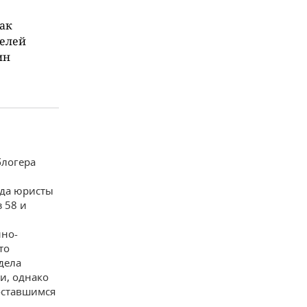
как
телей
ин
блогера
гда юристы
 58 и
нно-
то
дела
и, однако
 оставшимся