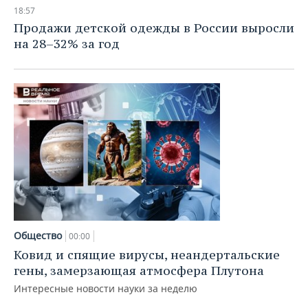
НЕФТЕХИМИЯ
18:57
РОЗНИЧНАЯ ТОРГОВЛЯ
НОВОСТИ ТЕХНОЛОГИЙ
МЕРОПРИЯТИЯ
Продажи детской одежды в России выросли
НЕФТЬ
на 28–32% за год
ТРАНСПОРТ
IT
НОВОСТИ МЕРОПРИЯТИЙ
СПОРТ
ОПК
УСЛУГИ
МЕДИА
ВЫЕЗДНАЯ РЕДАКЦИЯ
НОВОСТИ СПОРТА
ОБЩЕСТВО
ЭНЕРГЕТИКА
ТЕЛЕКОММУНИКАЦИИ
БИЗНЕС-БРАНЧИ
ФУТБОЛ
НОВОСТИ ОБЩЕСТВА
ФОТОГАЛЕРЕЯ
ONLINE-КОНФЕРЕНЦИИ
ХОККЕЙ
ВЛАСТЬ
СЮЖЕТЫ
ОТКРЫТАЯ ЛЕКЦИЯ
БАСКЕТБОЛ
ИНФРАСТРУКТУРА
СПРАВОЧНИК
ВОЛЕЙБОЛ
ИСТОРИЯ
СПИСОК ПЕРСОН
ПОЛНАЯ ВЕРСИЯ
Общество
00:00
КИБЕРСПОРТ
КУЛЬТУРА
СПИСОК КОМПАНИЙ
Ковид и спящие вирусы, неандертальские
гены, замерзающая атмосфера Плутона
ФИГУРНОЕ КАТАНИЕ
МЕДИЦИНА
Интересные новости науки за неделю