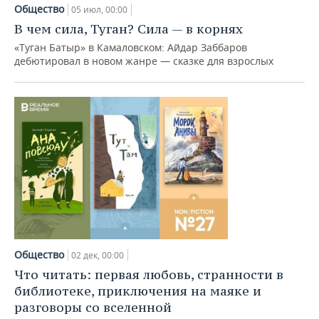
НЕФТЕХИМИЯ
Общество
05 июл, 00:00
РОЗНИЧНАЯ ТОРГОВЛЯ
НОВОСТИ ТЕХНОЛОГИЙ
МЕРОПРИЯТИЯ
В чем сила, Туган? Сила — в корнях
НЕФТЬ
«Туган Батыр» в Камаловском: Айдар Заббаров
ТРАНСПОРТ
IT
НОВОСТИ МЕРОПРИЯТИЙ
СПОРТ
дебютировал в новом жанре — сказке для взрослых
ОПК
УСЛУГИ
МЕДИА
ВЫЕЗДНАЯ РЕДАКЦИЯ
НОВОСТИ СПОРТА
ОБЩЕСТВО
ЭНЕРГЕТИКА
ТЕЛЕКОММУНИКАЦИИ
БИЗНЕС-БРАНЧИ
ФУТБОЛ
НОВОСТИ ОБЩЕСТВА
ФОТОГАЛЕРЕЯ
ONLINE-КОНФЕРЕНЦИИ
ХОККЕЙ
ВЛАСТЬ
СЮЖЕТЫ
ОТКРЫТАЯ ЛЕКЦИЯ
БАСКЕТБОЛ
ИНФРАСТРУКТУРА
СПРАВОЧНИК
ВОЛЕЙБОЛ
ИСТОРИЯ
СПИСОК ПЕРСОН
ПОЛНАЯ ВЕРСИЯ
Общество
КИБЕРСПОРТ
КУЛЬТУРА
СПИСОК КОМПАНИЙ
02 дек, 00:00
Что читать: первая любовь, странности в
ФИГУРНОЕ КАТАНИЕ
МЕДИЦИНА
библиотеке, приключения на маяке и
разговоры со вселенной