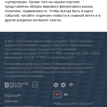
«супергерои». Кроме того на нашем портале
представлены обзоры мирового финансового рынка,
политики, недвижимости. Чтобы всегда быть в курсе
событий, читайте «горячие» новости в главной ленте и в
других разделах интернет-газеты.
© 2015 - 2026 Сетевое издание «Реальное время» Зарегистрировано
Федеральной службой по надзору в сфере связи, информационных
технологий и массовых коммуникаций (Роскомнадзор) –
регистрационный номер ЭЛ № ФС 77 - 79627 от 18 декабря 2020 г. (ранее
свидетельство Эл № ФС 77-59331 от 18 сентября 2014 г.)
Использование материалов Реального Времени разрешено только с
предварительного согласия правообладателей, упоминание сайта и
прямая гиперссылка обязательны при частичном или полном
воспроизведении материалов.
18+
RU
EN
РЕДАКЦИЯ
РЕКЛАМА
Учредитель ООО «Реальное