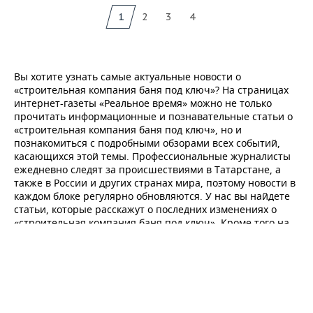
1
2
3
4
Вы хотите узнать самые актуальные новости о
«строительная компания баня под ключ»? На страницах
интернет-газеты «Реальное время» можно не только
прочитать информационные и познавательные статьи о
«строительная компания баня под ключ», но и
познакомиться с подробными обзорами всех событий,
касающихся этой темы. Профессиональные журналисты
ежедневно следят за происшествиями в Татарстане, а
также в России и других странах мира, поэтому новости в
каждом блоке регулярно обновляются. У нас вы найдете
статьи, которые расскажут о последних изменениях о
«строительная компания баня под ключ». Кроме того на
нашем портале представлены обзоры мирового
финансового рынка, политики, недвижимости. Чтобы
всегда быть в курсе событий, читайте «горячие» новости
в главной ленте и в других разделах интернет-газеты.