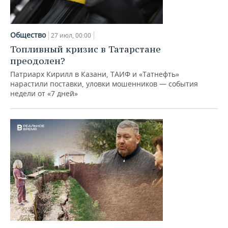
НЕФТЕХИМИЯ
РОЗНИЧНАЯ ТОРГОВЛЯ
НОВОСТИ ТЕХНОЛОГИЙ
МЕРОПРИЯТИЯ
НЕФТЬ
Общество
27 июл, 00:00
ТРАНСПОРТ
IT
НОВОСТИ МЕРОПРИЯТИЙ
СПОРТ
Топливный кризис в Татарстане
ОПК
преодолен?
УСЛУГИ
МЕДИА
ВЫЕЗДНАЯ РЕДАКЦИЯ
НОВОСТИ СПОРТА
ОБЩЕСТВО
ЭНЕРГЕТИКА
Патриарх Кирилл в Казани, ТАИФ и «Татнефть»
нарастили поставки, уловки мошенников — события
ТЕЛЕКОММУНИКАЦИИ
БИЗНЕС-БРАНЧИ
ФУТБОЛ
НОВОСТИ ОБЩЕСТВА
ФОТОГАЛЕРЕЯ
недели от «7 дней»
ONLINE-КОНФЕРЕНЦИИ
ХОККЕЙ
ВЛАСТЬ
СЮЖЕТЫ
ОТКРЫТАЯ ЛЕКЦИЯ
БАСКЕТБОЛ
ИНФРАСТРУКТУРА
СПРАВОЧНИК
ВОЛЕЙБОЛ
ИСТОРИЯ
СПИСОК ПЕРСОН
ПОЛНАЯ ВЕРСИЯ
КИБЕРСПОРТ
КУЛЬТУРА
СПИСОК КОМПАНИЙ
ФИГУРНОЕ КАТАНИЕ
МЕДИЦИНА