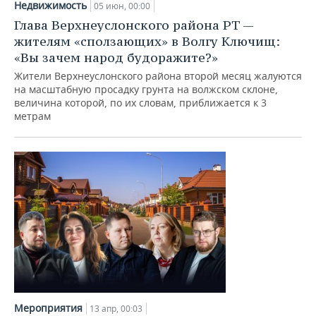
ВОДНЫЕ ВИДЫ СПОРТА
ОБРАЗОВАНИЕ
Недвижимость
05 июн, 00:00
Глава Верхнеуслонского района РТ —
ХОККЕЙ С МЯЧОМ
ПРОИСШЕСТВИЯ
жителям «сползающих» в Волгу Ключищ:
«Вы зачем народ будоражите?»
Жители Верхнеуслонского района второй месяц жалуются
на масштабную просадку грунта на волжском склоне,
величина которой, по их словам, приближается к 3
метрам
Мероприятия
13 апр, 00:03