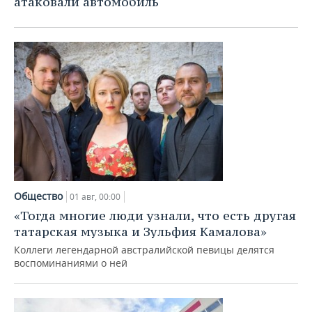
атаковали автомобиль
ВОДНЫЕ ВИДЫ СПОРТА
ОБРАЗОВАНИЕ
ХОККЕЙ С МЯЧОМ
ПРОИСШЕСТВИЯ
Общество
01 авг, 00:00
«Тогда многие люди узнали, что есть другая
татарская музыка и Зульфия Камалова»
Коллеги легендарной австралийской певицы делятся
воспоминаниями о ней