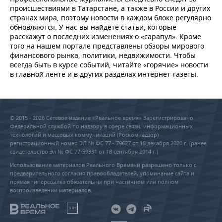
происшествиями в Татарстане, а также в России и других
странах мира, поэтому новости в каждом блоке регулярно
обновляются. У нас вы найдете статьи, которые
расскажут о последних изменениях о «сарапул». Кроме
того на нашем портале представлены обзоры мирового
финансового рынка, политики, недвижимости. Чтобы
всегда быть в курсе событий, читайте «горячие» новости
в главной ленте и в других разделах интернет-газеты.
© 2015 - 2026 Сетевое издание «Реальное время» Зарегистрировано
Федеральной службой по надзору в сфере связи, информационных
технологий и массовых коммуникаций (Роскомнадзор) –
регистрационный номер ЭЛ № ФС 77 - 79627 от 18 декабря 2020 г. (ранее
свидетельство Эл № ФС 77-59331 от 18 сентября 2014 г.)
Использование материалов Реального Времени разрешено только с
предварительного согласия правообладателей, упоминание сайта и
прямая гиперссылка обязательны при частичном или полном
воспроизведении материалов.
18+