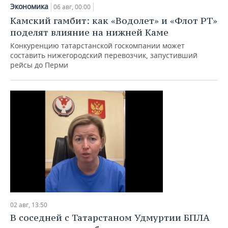
НЕФТЕХИМИЯ
Экономика
06 авг, 00:00
РОЗНИЧНАЯ ТОРГОВЛЯ
НОВОСТИ ТЕХНОЛОГИЙ
МЕРОПРИЯТИЯ
Камский гамбит: как «Водолет» и «Флот РТ»
НЕФТЬ
поделят влияние на нижней Каме
ТРАНСПОРТ
IT
НОВОСТИ МЕРОПРИЯТИЙ
СПОРТ
Конкуренцию татарстанской госкомпании может
ОПК
составить нижегородский перевозчик, запустивший
рейсы до Перми
УСЛУГИ
МЕДИА
ВЫЕЗДНАЯ РЕДАКЦИЯ
НОВОСТИ СПОРТА
ОБЩЕСТВО
ЭНЕРГЕТИКА
ТЕЛЕКОММУНИКАЦИИ
БИЗНЕС-БРАНЧИ
ФУТБОЛ
НОВОСТИ ОБЩЕСТВА
ФОТОГАЛЕРЕЯ
ONLINE-КОНФЕРЕНЦИИ
ХОККЕЙ
ВЛАСТЬ
СЮЖЕТЫ
ОТКРЫТАЯ ЛЕКЦИЯ
БАСКЕТБОЛ
ИНФРАСТРУКТУРА
СПРАВОЧНИК
ВОЛЕЙБОЛ
ИСТОРИЯ
СПИСОК ПЕРСОН
ПОЛНАЯ ВЕРСИЯ
КИБЕРСПОРТ
КУЛЬТУРА
СПИСОК КОМПАНИЙ
02 авг, 13:50
ФИГУРНОЕ КАТАНИЕ
МЕДИЦИНА
В соседней с Татарстаном Удмуртии БПЛА