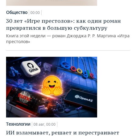
НЕФТЕХИМИЯ
РОЗНИЧНАЯ ТОРГОВЛЯ
НОВОСТИ ТЕХНОЛОГИЙ
МЕРОПРИЯТИЯ
Общество
00:00
НЕФТЬ
30 лет «Игре престолов»: как один роман
ТРАНСПОРТ
IT
НОВОСТИ МЕРОПРИЯТИЙ
СПОРТ
превратился в большую субкультуру
ОПК
Книга этой недели — роман Джорджа Р. Р. Мартина «Игра
УСЛУГИ
МЕДИА
ВЫЕЗДНАЯ РЕДАКЦИЯ
НОВОСТИ СПОРТА
ОБЩЕСТВО
престолов»
ЭНЕРГЕТИКА
ТЕЛЕКОММУНИКАЦИИ
БИЗНЕС-БРАНЧИ
ФУТБОЛ
НОВОСТИ ОБЩЕСТВА
ФОТОГАЛЕРЕЯ
ONLINE-КОНФЕРЕНЦИИ
ХОККЕЙ
ВЛАСТЬ
СЮЖЕТЫ
ОТКРЫТАЯ ЛЕКЦИЯ
БАСКЕТБОЛ
ИНФРАСТРУКТУРА
СПРАВОЧНИК
ВОЛЕЙБОЛ
ИСТОРИЯ
СПИСОК ПЕРСОН
ПОЛНАЯ ВЕРСИЯ
КИБЕРСПОРТ
КУЛЬТУРА
СПИСОК КОМПАНИЙ
ФИГУРНОЕ КАТАНИЕ
МЕДИЦИНА
Технологии
08 авг, 00:00
ИИ взламывает, решает и перестраивает