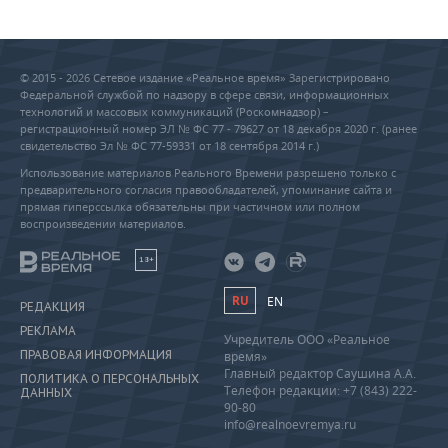
© 2015 - 2026 Сетевое издание «Реальное время» Зарегистрировано
Федеральной службой по надзору в сфере связи, информационных
технологий и массовых коммуникаций (Роскомнадзор) –
регистрационный номер ЭЛ № ФС 77 - 79627 от 18 декабря 2020 г. (ранее
свидетельство Эл № ФС 77-59331 от 18 сентября 2014 г.)
Использование материалов Реального Времени разрешено только с
предварительного согласия правообладателей, упоминание сайта и
прямая гиперссылка обязательны при частичном или полном
воспроизведении материалов.
18+
RU
EN
РЕДАКЦИЯ
РЕКЛАМА
Учредитель ООО «Реальное
ПРАВОВАЯ ИНФОРМАЦИЯ
время»
Главный редактор Саушина А.А.
ПОЛИТИКА О ПЕРСОНАЛЬНЫХ
Телефон редакции: +7 (843) 222-
ДАННЫХ
90-80
info@realnoevremya.ru