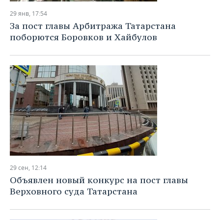
НЕФТЕХИМИЯ
29 янв, 17:54
РОЗНИЧНАЯ ТОРГОВЛЯ
НОВОСТИ ТЕХНОЛОГИЙ
МЕРОПРИЯТИЯ
За пост главы Арбитража Татарстана
НЕФТЬ
поборются Боровков и Хайбулов
ТРАНСПОРТ
IT
НОВОСТИ МЕРОПРИЯТИЙ
СПОРТ
ОПК
УСЛУГИ
МЕДИА
ВЫЕЗДНАЯ РЕДАКЦИЯ
НОВОСТИ СПОРТА
ОБЩЕСТВО
ЭНЕРГЕТИКА
ТЕЛЕКОММУНИКАЦИИ
БИЗНЕС-БРАНЧИ
ФУТБОЛ
НОВОСТИ ОБЩЕСТВА
ФОТОГАЛЕРЕЯ
ONLINE-КОНФЕРЕНЦИИ
ХОККЕЙ
ВЛАСТЬ
СЮЖЕТЫ
ОТКРЫТАЯ ЛЕКЦИЯ
БАСКЕТБОЛ
ИНФРАСТРУКТУРА
СПРАВОЧНИК
ВОЛЕЙБОЛ
ИСТОРИЯ
СПИСОК ПЕРСОН
ПОЛНАЯ ВЕРСИЯ
29 сен, 12:14
КИБЕРСПОРТ
КУЛЬТУРА
СПИСОК КОМПАНИЙ
Объявлен новый конкурс на пост главы
Верховного суда Татарстана
ФИГУРНОЕ КАТАНИЕ
МЕДИЦИНА