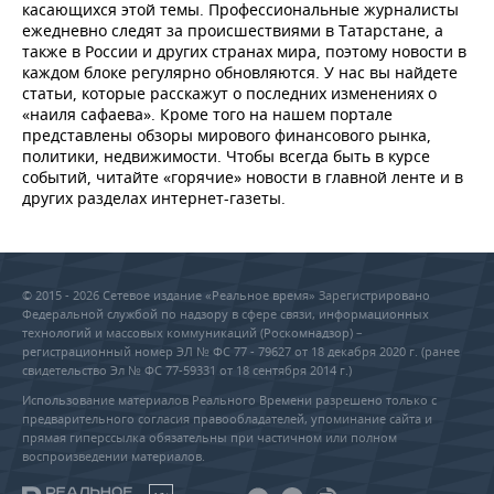
касающихся этой темы. Профессиональные журналисты
ежедневно следят за происшествиями в Татарстане, а
также в России и других странах мира, поэтому новости в
каждом блоке регулярно обновляются. У нас вы найдете
статьи, которые расскажут о последних изменениях о
«наиля сафаева». Кроме того на нашем портале
представлены обзоры мирового финансового рынка,
политики, недвижимости. Чтобы всегда быть в курсе
событий, читайте «горячие» новости в главной ленте и в
других разделах интернет-газеты.
© 2015 - 2026 Сетевое издание «Реальное время» Зарегистрировано
Федеральной службой по надзору в сфере связи, информационных
технологий и массовых коммуникаций (Роскомнадзор) –
регистрационный номер ЭЛ № ФС 77 - 79627 от 18 декабря 2020 г. (ранее
свидетельство Эл № ФС 77-59331 от 18 сентября 2014 г.)
Использование материалов Реального Времени разрешено только с
предварительного согласия правообладателей, упоминание сайта и
прямая гиперссылка обязательны при частичном или полном
воспроизведении материалов.