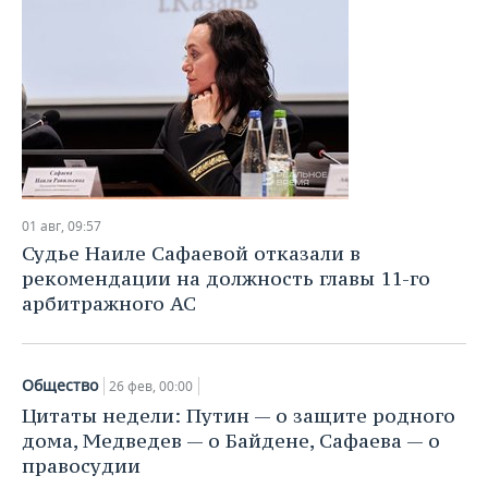
ВОДНЫЕ ВИДЫ СПОРТА
ОБРАЗОВАНИЕ
ХОККЕЙ С МЯЧОМ
ПРОИСШЕСТВИЯ
01 авг, 09:57
Судье Наиле Сафаевой отказали в
рекомендации на должность главы 11-го
арбитражного АС
Общество
26 фев, 00:00
Цитаты недели: Путин — о защите родного
дома, Медведев — о Байдене, Сафаева — о
правосудии