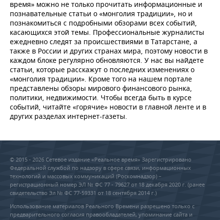
время» можно не только прочитать информационные и
познавательные статьи о «монголия традиции», но и
познакомиться с подробными обзорами всех событий,
касающихся этой темы. Профессиональные журналисты
ежедневно следят за происшествиями в Татарстане, а
также в России и других странах мира, поэтому новости в
каждом блоке регулярно обновляются. У нас вы найдете
статьи, которые расскажут о последних изменениях о
«монголия традиции». Кроме того на нашем портале
представлены обзоры мирового финансового рынка,
политики, недвижимости. Чтобы всегда быть в курсе
событий, читайте «горячие» новости в главной ленте и в
других разделах интернет-газеты.
© 2015 - 2026 Сетевое издание «Реальное время» Зарегистрировано
Федеральной службой по надзору в сфере связи, информационных
технологий и массовых коммуникаций (Роскомнадзор) –
регистрационный номер ЭЛ № ФС 77 - 79627 от 18 декабря 2020 г. (ранее
свидетельство Эл № ФС 77-59331 от 18 сентября 2014 г.)
Использование материалов Реального Времени разрешено только с
предварительного согласия правообладателей, упоминание сайта и