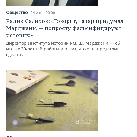
НЕФТЕХИМИЯ
РОЗНИЧНАЯ ТОРГОВЛЯ
НОВОСТИ ТЕХНОЛОГИЙ
МЕРОПРИЯТИЯ
Общество
24 июн, 00:00
НЕФТЬ
Радик Салихов: «Говорят, татар придумал
ТРАНСПОРТ
IT
НОВОСТИ МЕРОПРИЯТИЙ
СПОРТ
Марджани, — попросту фальсифицируют
ОПК
историю»
УСЛУГИ
МЕДИА
ВЫЕЗДНАЯ РЕДАКЦИЯ
НОВОСТИ СПОРТА
ОБЩЕСТВО
Директор Института истории им. Ш. Марджани — об
ЭНЕРГЕТИКА
итогах 30-летней работы и о том, что еще предстоит
ТЕЛЕКОММУНИКАЦИИ
БИЗНЕС-БРАНЧИ
ФУТБОЛ
НОВОСТИ ОБЩЕСТВА
ФОТОГАЛЕРЕЯ
сделать
ONLINE-КОНФЕРЕНЦИИ
ХОККЕЙ
ВЛАСТЬ
СЮЖЕТЫ
ОТКРЫТАЯ ЛЕКЦИЯ
БАСКЕТБОЛ
ИНФРАСТРУКТУРА
СПРАВОЧНИК
ВОЛЕЙБОЛ
ИСТОРИЯ
СПИСОК ПЕРСОН
ПОЛНАЯ ВЕРСИЯ
КИБЕРСПОРТ
КУЛЬТУРА
СПИСОК КОМПАНИЙ
ФИГУРНОЕ КАТАНИЕ
МЕДИЦИНА