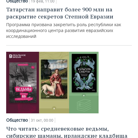
Общество
ВОДНЫЕ ВИДЫ СПОРТА
ОБРАЗОВАНИЕ
19 фев, 11:00
Татарстан направит более 900 млн на
ХОККЕЙ С МЯЧОМ
ПРОИСШЕСТВИЯ
раскрытие секретов Степной Евразии
Программа призвана закрепить роль республики как
координационного центра развития евразийских
исследований
Общество
31 окт, 00:00
Что читать: средневековые ведьмы,
сибирские шаманы, ирландские кладбища