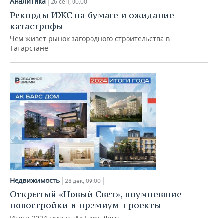
Аналитика
ВОДНЫЕ ВИДЫ СПОРТА
ОБРАЗОВАНИЕ
26 сен, 00:00
Рекорды ИЖС на бумаге и ожидание
ХОККЕЙ С МЯЧОМ
ПРОИСШЕСТВИЯ
катастрофы
Чем живет рынок загородного строительства в
Татарстане
Недвижимость
28 дек, 09:00
Открытый «Новый Свет», поумневшие
новостройки и премиум-проекты
Итоги 2024 года в «Ак Барс Дом»