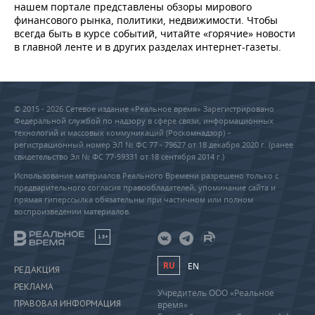
нашем портале представлены обзоры мирового
финансового рынка, политики, недвижимости. Чтобы
всегда быть в курсе событий, читайте «горячие» новости
в главной ленте и в других разделах интернет-газеты.
© 2015 - 2026 Сетевое издание «Реальное время» Зарегистрировано
Федеральной службой по надзору в сфере связи, информационных
технологий и массовых коммуникаций (Роскомнадзор) –
регистрационный номер ЭЛ № ФС 77 - 79627 от 18 декабря 2020 г. (ранее
свидетельство Эл № ФС 77-59331 от 18 сентября 2014 г.)
Использование материалов Реального Времени разрешено только с
предварительного согласия правообладателей, упоминание сайта и
прямая гиперссылка обязательны при частичном или полном
воспроизведении материалов.
18+
RU
EN
РЕДАКЦИЯ
РЕКЛАМА
Учредитель ООО «Реальное
ПРАВОВАЯ ИНФОРМАЦИЯ
время»