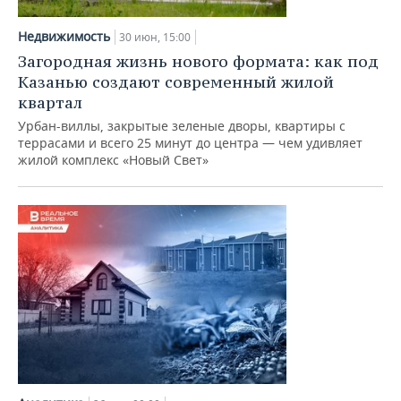
НЕФТЕХИМИЯ
РОЗНИЧНАЯ ТОРГОВЛЯ
НОВОСТИ ТЕХНОЛОГИЙ
МЕРОПРИЯТИЯ
Недвижимость
30 июн, 15:00
НЕФТЬ
Загородная жизнь нового формата: как под
ТРАНСПОРТ
IT
НОВОСТИ МЕРОПРИЯТИЙ
СПОРТ
Казанью создают современный жилой
ОПК
квартал
УСЛУГИ
МЕДИА
ВЫЕЗДНАЯ РЕДАКЦИЯ
НОВОСТИ СПОРТА
ОБЩЕСТВО
Урбан-виллы, закрытые зеленые дворы, квартиры с
ЭНЕРГЕТИКА
террасами и всего 25 минут до центра — чем удивляет
ТЕЛЕКОММУНИКАЦИИ
БИЗНЕС-БРАНЧИ
ФУТБОЛ
НОВОСТИ ОБЩЕСТВА
ФОТОГАЛЕРЕЯ
жилой комплекс «Новый Свет»
ONLINE-КОНФЕРЕНЦИИ
ХОККЕЙ
ВЛАСТЬ
СЮЖЕТЫ
ОТКРЫТАЯ ЛЕКЦИЯ
БАСКЕТБОЛ
ИНФРАСТРУКТУРА
СПРАВОЧНИК
ВОЛЕЙБОЛ
ИСТОРИЯ
СПИСОК ПЕРСОН
ПОЛНАЯ ВЕРСИЯ
КИБЕРСПОРТ
КУЛЬТУРА
СПИСОК КОМПАНИЙ
ФИГУРНОЕ КАТАНИЕ
МЕДИЦИНА