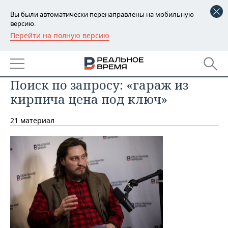
Вы были автоматически перенаправлены на мобильную
версию.
Перейти на полную версию
РЕГИОНЫ
БАШКОРТОСТАН
НОВОСТИ
Поиск по запросу: «гараж из
ТАТАРСТАН
АНАЛИТИКА
кирпича цена под ключ»
УДМУРТИЯ
НОВОСТИ АНАЛИТИКИ
ЭКОНОМИКА
21 материал
ДЕКЛАРАЦИИ О ДОХОДАХ
НОВОСТИ ЭКОНОМИКИ
ПРОМЫШЛЕННОСТЬ
КОРОЛИ ГОСЗАКАЗА ПФО
ФИНАНСЫ
НОВОСТИ
НЕДВИЖИМОСТЬ
ПРОМЫШЛЕННОСТИ
ВУЗЫ ТАТАРСТАНА
БАНКИ
НОВОСТИ НЕДВИЖИМОСТИ
АВТО
АГРОПРОМ
КОМУ ПРИНАДЛЕЖАТ
БЮДЖЕТ
НОВОСТИ АВТО
БИЗНЕС
ТОРГОВЫЕ ЦЕНТРЫ
МАШИНОСТРОЕНИЕ
ТАТАРСТАНА
ИНВЕСТИЦИИ
НОВОСТИ БИЗНЕСА
ТЕХНОЛОГИИ