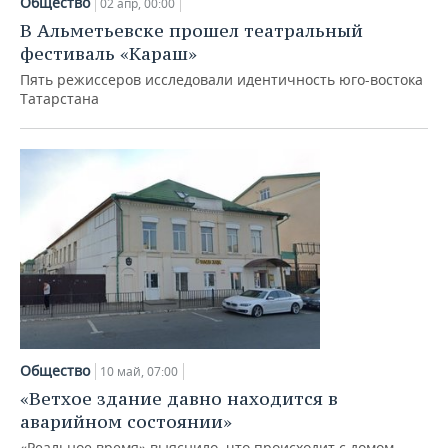
Общество
ВОДНЫЕ ВИДЫ СПОРТА
ОБРАЗОВАНИЕ
02 апр, 00:00
В Альметьевске прошел театральный
ХОККЕЙ С МЯЧОМ
ПРОИСШЕСТВИЯ
фестиваль «Караш»
Пять режиссеров исследовали идентичность юго-востока
Татарстана
Общество
10 май, 07:00
«Ветхое здание давно находится в
аварийном состоянии»
«Реальное время» выяснило, что происходит с домом