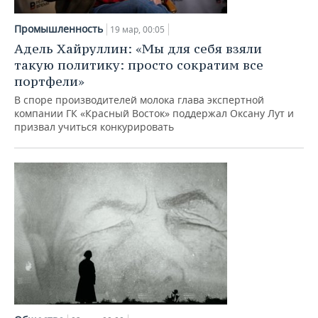
НЕФТЕХИМИЯ
РОЗНИЧНАЯ ТОРГОВЛЯ
НОВОСТИ ТЕХНОЛОГИЙ
МЕРОПРИЯТИЯ
Промышленность
19 мар, 00:05
НЕФТЬ
Адель Хайруллин: «Мы для себя взяли
ТРАНСПОРТ
IT
НОВОСТИ МЕРОПРИЯТИЙ
СПОРТ
такую политику: просто сократим все
ОПК
портфели»
УСЛУГИ
МЕДИА
ВЫЕЗДНАЯ РЕДАКЦИЯ
НОВОСТИ СПОРТА
ОБЩЕСТВО
В споре производителей молока глава экспертной
ЭНЕРГЕТИКА
компании ГК «Красный Восток» поддержал Оксану Лут и
ТЕЛЕКОММУНИКАЦИИ
БИЗНЕС-БРАНЧИ
ФУТБОЛ
НОВОСТИ ОБЩЕСТВА
ФОТОГАЛЕРЕЯ
призвал учиться конкурировать
ONLINE-КОНФЕРЕНЦИИ
ХОККЕЙ
ВЛАСТЬ
СЮЖЕТЫ
ОТКРЫТАЯ ЛЕКЦИЯ
БАСКЕТБОЛ
ИНФРАСТРУКТУРА
СПРАВОЧНИК
ВОЛЕЙБОЛ
ИСТОРИЯ
СПИСОК ПЕРСОН
ПОЛНАЯ ВЕРСИЯ
КИБЕРСПОРТ
КУЛЬТУРА
СПИСОК КОМПАНИЙ
ФИГУРНОЕ КАТАНИЕ
МЕДИЦИНА