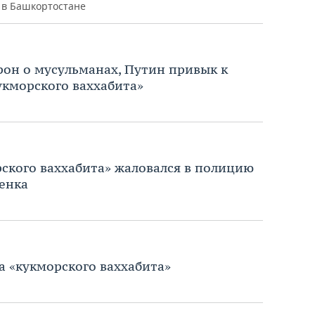
 в Башкортостане
рон о мусульманах, Путин привык к
укморского ваххабита»
ского ваххабита» жаловался в полицию
енка
 «кукморского ваххабита»