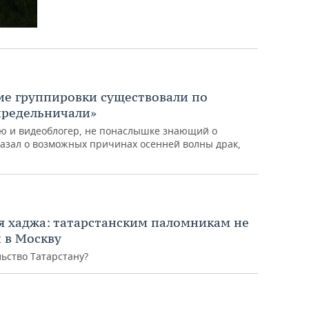
ие группировки существовали по
предельничали»
ю и видеоблогер, не понаслышке знающий о
казал о возможных причинах осенней волны драк,
я хаджа: татарстанским паломникам не
и в Москву
льство Татарстану?