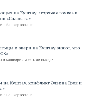
ация на Куштау, «горячая точка» в
пь «Салавата»
й в Башкортостане
тицы и звери на Куштау знают, что
БСК»
ы в Башкирии и есть ли выход?
м на Куштау, конфликт Элвина Грея и
а»
й в Башкортостане