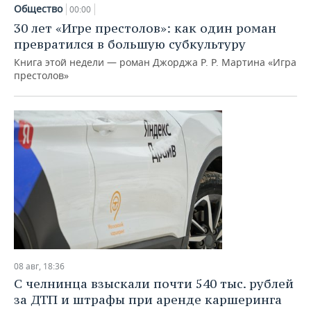
НЕФТЕХИМИЯ
Общество
00:00
РОЗНИЧНАЯ ТОРГОВЛЯ
НОВОСТИ ТЕХНОЛОГИЙ
МЕРОПРИЯТИЯ
30 лет «Игре престолов»: как один роман
НЕФТЬ
превратился в большую субкультуру
ТРАНСПОРТ
IT
НОВОСТИ МЕРОПРИЯТИЙ
СПОРТ
Книга этой недели — роман Джорджа Р. Р. Мартина «Игра
ОПК
престолов»
УСЛУГИ
МЕДИА
ВЫЕЗДНАЯ РЕДАКЦИЯ
НОВОСТИ СПОРТА
ОБЩЕСТВО
ЭНЕРГЕТИКА
ТЕЛЕКОММУНИКАЦИИ
БИЗНЕС-БРАНЧИ
ФУТБОЛ
НОВОСТИ ОБЩЕСТВА
ФОТОГАЛЕРЕЯ
ONLINE-КОНФЕРЕНЦИИ
ХОККЕЙ
ВЛАСТЬ
СЮЖЕТЫ
ОТКРЫТАЯ ЛЕКЦИЯ
БАСКЕТБОЛ
ИНФРАСТРУКТУРА
СПРАВОЧНИК
ВОЛЕЙБОЛ
ИСТОРИЯ
СПИСОК ПЕРСОН
ПОЛНАЯ ВЕРСИЯ
КИБЕРСПОРТ
КУЛЬТУРА
СПИСОК КОМПАНИЙ
08 авг, 18:36
ФИГУРНОЕ КАТАНИЕ
МЕДИЦИНА
С челнинца взыскали почти 540 тыс. рублей
за ДТП и штрафы при аренде каршеринга