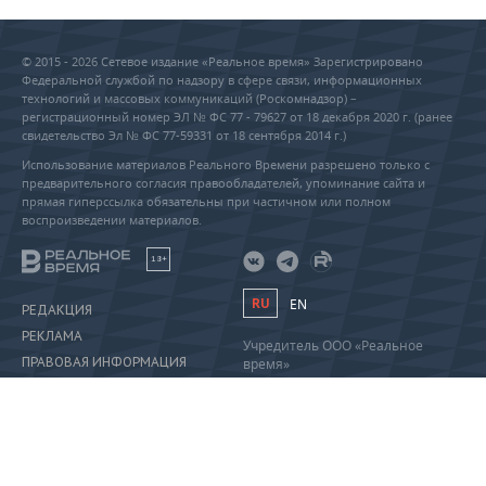
© 2015 - 2026 Сетевое издание «Реальное время» Зарегистрировано
Федеральной службой по надзору в сфере связи, информационных
технологий и массовых коммуникаций (Роскомнадзор) –
регистрационный номер ЭЛ № ФС 77 - 79627 от 18 декабря 2020 г. (ранее
свидетельство Эл № ФС 77-59331 от 18 сентября 2014 г.)
Использование материалов Реального Времени разрешено только с
предварительного согласия правообладателей, упоминание сайта и
прямая гиперссылка обязательны при частичном или полном
воспроизведении материалов.
18+
RU
EN
РЕДАКЦИЯ
РЕКЛАМА
Учредитель ООО «Реальное
ПРАВОВАЯ ИНФОРМАЦИЯ
время»
Главный редактор Саушина А.А.
ПОЛИТИКА О ПЕРСОНАЛЬНЫХ
Телефон редакции: +7 (843) 222-
ДАННЫХ
90-80
info@realnoevremya.ru
Полная версия