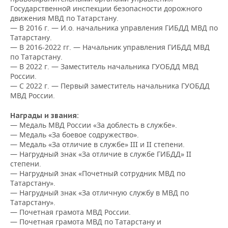
ВОДНЫЕ ВИДЫ СПОРТА
ОБРАЗОВАНИЕ
Государственной инспекции безопасности дорожного
движения МВД по Татарстану.
ХОККЕЙ С МЯЧОМ
ПРОИСШЕСТВИЯ
— В 2016 г. — И.о. начальника управления ГИБДД МВД по
Татарстану.
— В 2016-2022 гг. — Начальник управления ГИБДД МВД
по Татарстану.
— В 2022 г. — Заместитель начальника ГУОБДД МВД
России.
— С 2022 г. — Первый заместитель начальника ГУОБДД
МВД России.
Награды и звания:
—
Медаль МВД России «За доблесть в службе».
— Медаль «За боевое содружество».
— Медаль «За отличие в службе» III и II степени.
— Нагрудный знак «За отличие в службе ГИБДД» II
степени.
— Нагрудный знак «Почетный сотрудник МВД по
Татарстану».
— Нагрудный знак «За отличную службу в МВД по
Татарстану».
— Почетная грамота МВД России.
— Почетная грамота МВД по Татарстану и