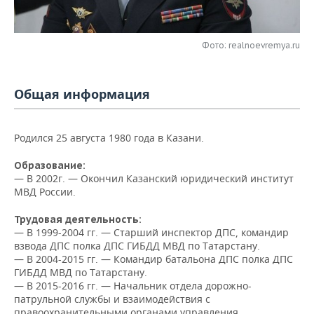
НЕФТЕХИМИЯ
РОЗНИЧНАЯ ТОРГОВЛЯ
НОВОСТИ ТЕХНОЛОГИЙ
МЕРОПРИЯТИЯ
НЕФТЬ
Фото: realnoevremya.ru
ТРАНСПОРТ
IT
НОВОСТИ МЕРОПРИЯТИЙ
СПОРТ
ОПК
УСЛУГИ
МЕДИА
ВЫЕЗДНАЯ РЕДАКЦИЯ
НОВОСТИ СПОРТА
ОБЩЕСТВО
Общая информация
ЭНЕРГЕТИКА
ТЕЛЕКОММУНИКАЦИИ
БИЗНЕС-БРАНЧИ
ФУТБОЛ
НОВОСТИ ОБЩЕСТВА
ФОТОГАЛЕРЕЯ
Родился 25 августа 1980 года в Казани.
ONLINE-КОНФЕРЕНЦИИ
ХОККЕЙ
ВЛАСТЬ
СЮЖЕТЫ
Образование:
— В
2002г. — Окончил Казанский юридический институт
ОТКРЫТАЯ ЛЕКЦИЯ
БАСКЕТБОЛ
ИНФРАСТРУКТУРА
СПРАВОЧНИК
МВД России.
ВОЛЕЙБОЛ
ИСТОРИЯ
СПИСОК ПЕРСОН
ПОЛНАЯ ВЕРСИЯ
Трудовая деятельность:
— В
1999-2004 гг. — Старший инспектор ДПС, командир
взвода ДПС полка ДПС ГИБДД МВД по Татарстану.
КИБЕРСПОРТ
КУЛЬТУРА
СПИСОК КОМПАНИЙ
— В
2004-2015 гг. — Командир батальона ДПС полка ДПС
ГИБДД МВД по Татарстану.
ФИГУРНОЕ КАТАНИЕ
МЕДИЦИНА
— В 2015-2016 гг. — Начальник отдела дорожно-
патрульной службы и взаимодействия с
правоохранительными органами управления