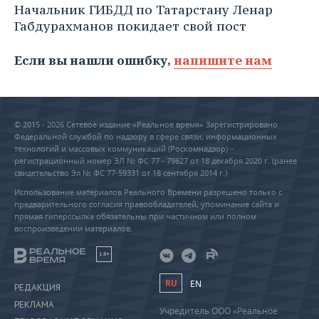
Начальник ГИБДД по Татарстану Ленар
Габдурахманов покидает свой пост
Если вы нашли ошибку,
напишите нам
© 2015 - 2026 Сетевое издание «Реальное время» Зарегистрировано
Федеральной службой по надзору в сфере связи, информационных
технологий и массовых коммуникаций (Роскомнадзор) –
регистрационный номер ЭЛ № ФС 77 - 79627 от 18 декабря 2020 г. (ранее
свидетельство Эл № ФС 77-59331 от 18 сентября 2014 г.)
Использование материалов Реального Времени разрешено только с
предварительного согласия правообладателей, упоминание сайта и
прямая гиперссылка обязательны при частичном или полном
воспроизведении материалов.
18+
RU
EN
РЕДАКЦИЯ
РЕКЛАМА
Учредитель ООО «Реальное