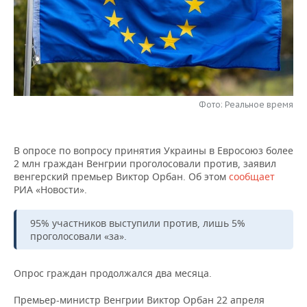
НЕФТЕХИМИЯ
РОЗНИЧНАЯ ТОРГОВЛЯ
НОВОСТИ ТЕХНОЛОГИЙ
МЕРОПРИЯТИЯ
НЕФТЬ
ТРАНСПОРТ
IT
НОВОСТИ МЕРОПРИЯТИЙ
СПОРТ
ОПК
УСЛУГИ
МЕДИА
ВЫЕЗДНАЯ РЕДАКЦИЯ
НОВОСТИ СПОРТА
ОБЩЕСТВО
ЭНЕРГЕТИКА
Фото: Реальное время
ТЕЛЕКОММУНИКАЦИИ
БИЗНЕС-БРАНЧИ
ФУТБОЛ
НОВОСТИ ОБЩЕСТВА
ФОТОГАЛЕРЕЯ
В опросе по вопросу принятия Украины в Евросоюз более
ONLINE-КОНФЕРЕНЦИИ
ХОККЕЙ
ВЛАСТЬ
СЮЖЕТЫ
2 млн граждан Венгрии проголосовали против, заявил
венгерский премьер Виктор Орбан. Об этом
сообщает
ОТКРЫТАЯ ЛЕКЦИЯ
БАСКЕТБОЛ
ИНФРАСТРУКТУРА
СПРАВОЧНИК
РИА «Новости».
ВОЛЕЙБОЛ
ИСТОРИЯ
СПИСОК ПЕРСОН
ПОЛНАЯ ВЕРСИЯ
95% участников выступили против, лишь 5%
проголосовали «за».
КИБЕРСПОРТ
КУЛЬТУРА
СПИСОК КОМПАНИЙ
Опрос граждан продолжался два месяца.
ФИГУРНОЕ КАТАНИЕ
МЕДИЦИНА
Премьер-министр Венгрии Виктор Орбан 22 апреля