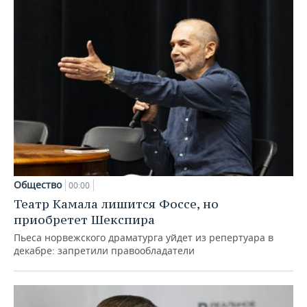
Общество
00:00
Театр Камала лишится Фоссе, но
приобретет Шекспира
Пьеса норвежского драматурга уйдет из репертуара в
декабре: запретили правообладатели