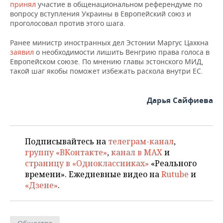
ВОДНЫЕ ВИДЫ СПОРТА
ОБРАЗОВАНИЕ
принял
участие в общенациональном референдуме по
вопросу вступления Украины в Европейский союз и
проголосовал против этого шага.
ХОККЕЙ С МЯЧОМ
ПРОИСШЕСТВИЯ
Ранее министр иностранных дел Эстонии Маргус Цахкна
заявил
о необходимости лишить Венгрию права голоса в
Европейском союзе. По мнению главы эстонского МИД,
такой шаг якобы поможет избежать раскола внутри ЕС.
Дарья Сайфиева
Подписывайтесь на
телеграм-канал
,
группу «ВКонтакте»
,
канал в MAX
и
страницу в «Одноклассниках»
«Реального
времени». Ежедневные видео на
Rutube
и
«Дзене»
.