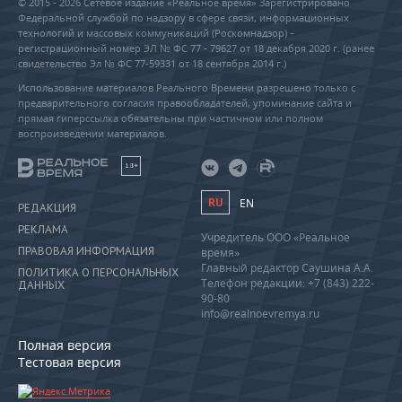
© 2015 - 2026 Сетевое издание «Реальное время» Зарегистрировано
Федеральной службой по надзору в сфере связи, информационных
технологий и массовых коммуникаций (Роскомнадзор) –
регистрационный номер ЭЛ № ФС 77 - 79627 от 18 декабря 2020 г. (ранее
свидетельство Эл № ФС 77-59331 от 18 сентября 2014 г.)
Использование материалов Реального Времени разрешено только с
предварительного согласия правообладателей, упоминание сайта и
прямая гиперссылка обязательны при частичном или полном
воспроизведении материалов.
18+
RU
EN
РЕДАКЦИЯ
РЕКЛАМА
Учредитель ООО «Реальное
ПРАВОВАЯ ИНФОРМАЦИЯ
время»
Главный редактор Саушина А.А.
ПОЛИТИКА О ПЕРСОНАЛЬНЫХ
Телефон редакции: +7 (843) 222-
ДАННЫХ
90-80
info@realnoevremya.ru
Полная версия
Тестовая версия