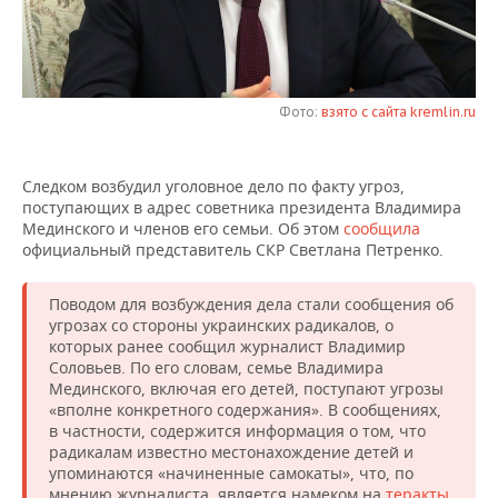
НЕФТЕХИМИЯ
РОЗНИЧНАЯ ТОРГОВЛЯ
НОВОСТИ ТЕХНОЛОГИЙ
МЕРОПРИЯТИЯ
НЕФТЬ
ТРАНСПОРТ
IT
НОВОСТИ МЕРОПРИЯТИЙ
СПОРТ
ОПК
Фото:
взято с сайта kremlin.ru
УСЛУГИ
МЕДИА
ВЫЕЗДНАЯ РЕДАКЦИЯ
НОВОСТИ СПОРТА
ОБЩЕСТВО
ЭНЕРГЕТИКА
Следком возбудил уголовное дело по факту угроз,
ТЕЛЕКОММУНИКАЦИИ
БИЗНЕС-БРАНЧИ
ФУТБОЛ
НОВОСТИ ОБЩЕСТВА
ФОТОГАЛЕРЕЯ
поступающих в адрес советника президента Владимира
Мединского и членов его семьи. Об этом
сообщила
ONLINE-КОНФЕРЕНЦИИ
ХОККЕЙ
ВЛАСТЬ
СЮЖЕТЫ
официальный представитель СКР Светлана Петренко.
ОТКРЫТАЯ ЛЕКЦИЯ
БАСКЕТБОЛ
ИНФРАСТРУКТУРА
СПРАВОЧНИК
Поводом для возбуждения дела стали сообщения об
угрозах со стороны украинских радикалов, о
которых ранее сообщил журналист Владимир
ВОЛЕЙБОЛ
ИСТОРИЯ
СПИСОК ПЕРСОН
ПОЛНАЯ ВЕРСИЯ
Соловьев. По его словам, семье Владимира
Мединского, включая его детей, поступают угрозы
КИБЕРСПОРТ
КУЛЬТУРА
СПИСОК КОМПАНИЙ
«вполне конкретного содержания». В сообщениях,
в частности, содержится информация о том, что
ФИГУРНОЕ КАТАНИЕ
МЕДИЦИНА
радикалам известно местонахождение детей и
упоминаются «начиненные самокаты», что, по
мнению журналиста, является намеком на
теракты
,