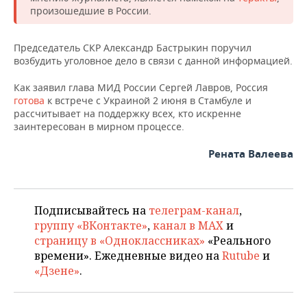
ВОДНЫЕ ВИДЫ СПОРТА
ОБРАЗОВАНИЕ
произошедшие в России.
ХОККЕЙ С МЯЧОМ
ПРОИСШЕСТВИЯ
Председатель СКР Александр Бастрыкин поручил
возбудить уголовное дело в связи с данной информацией.
Как заявил глава МИД России Сергей Лавров, Россия
готова
к встрече с Украиной 2 июня в Стамбуле и
рассчитывает на поддержку всех, кто искренне
заинтересован в мирном процессе.
Рената Валеева
Подписывайтесь на
телеграм-канал
,
группу «ВКонтакте»
,
канал в MAX
и
страницу в «Одноклассниках»
«Реального
времени». Ежедневные видео на
Rutube
и
«Дзене»
.