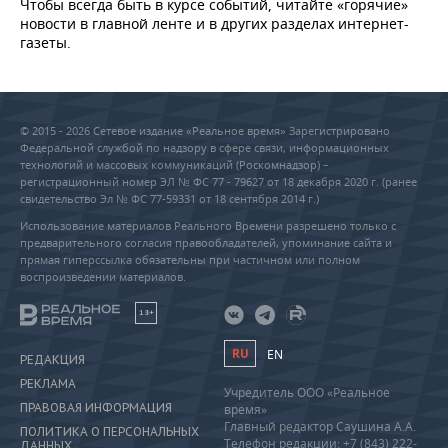
Чтобы всегда быть в курсе событий, читайте «горячие»
новости в главной ленте и в других разделах интернет-
газеты.
© 2015 - 2026 Сетевое издание «Реальное время» Зарегистрировано
Федеральной службой по надзору в сфере связи, информационных
технологий и массовых коммуникаций (Роскомнадзор) –
регистрационный номер ЭЛ № ФС 77 - 79627 от 18 декабря 2020 г. (ранее
свидетельство Эл № ФС 77-59331 от 18 сентября 2014 г.)
Использование материалов Реального Времени разрешено только с
предварительного согласия правообладателей, упоминание сайта и
прямая гиперссылка обязательны при частичном или полном
воспроизведении материалов.
18+
RU
EN
РЕДАКЦИЯ
РЕКЛАМА
Учредитель ООО «Реальное
ПРАВОВАЯ ИНФОРМАЦИЯ
время»
Главный редактор Саушина А.А.
ПОЛИТИКА О ПЕРСОНАЛЬНЫХ
Телефон редакции: +7 (843) 222-
ДАННЫХ