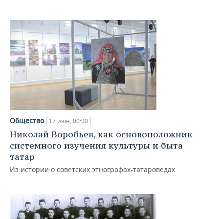
ВОДНЫЕ ВИДЫ СПОРТА
ОБРАЗОВАНИЕ
ХОККЕЙ С МЯЧОМ
ПРОИСШЕСТВИЯ
Общество
17 июн, 00:00
Николай Воробьев, как основоположник
системного изучения культуры и быта
татар
Из истории о советских этнографах-татароведах