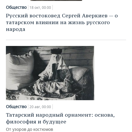
НЕФТЕХИМИЯ
Общество
18 окт, 00:00
РОЗНИЧНАЯ ТОРГОВЛЯ
НОВОСТИ ТЕХНОЛОГИЙ
МЕРОПРИЯТИЯ
Русский востоковед Сергей Аверкиев — о
НЕФТЬ
татарском влиянии на жизнь русского
ТРАНСПОРТ
IT
НОВОСТИ МЕРОПРИЯТИЙ
СПОРТ
народа
ОПК
УСЛУГИ
МЕДИА
ВЫЕЗДНАЯ РЕДАКЦИЯ
НОВОСТИ СПОРТА
ОБЩЕСТВО
ЭНЕРГЕТИКА
ТЕЛЕКОММУНИКАЦИИ
БИЗНЕС-БРАНЧИ
ФУТБОЛ
НОВОСТИ ОБЩЕСТВА
ФОТОГАЛЕРЕЯ
ONLINE-КОНФЕРЕНЦИИ
ХОККЕЙ
ВЛАСТЬ
СЮЖЕТЫ
ОТКРЫТАЯ ЛЕКЦИЯ
БАСКЕТБОЛ
ИНФРАСТРУКТУРА
СПРАВОЧНИК
ВОЛЕЙБОЛ
ИСТОРИЯ
СПИСОК ПЕРСОН
ПОЛНАЯ ВЕРСИЯ
КИБЕРСПОРТ
КУЛЬТУРА
СПИСОК КОМПАНИЙ
Общество
20 авг, 00:00
Татарский народный орнамент: основа,
ФИГУРНОЕ КАТАНИЕ
МЕДИЦИНА
философия и будущее
От узоров до костюмов