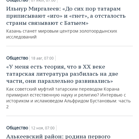
07 июл, 07:00
Ильнур Миргалеев: «До сих пор татарам
приписывают «иго» и «гнет», а отсталость
страны связывают с Батыем»
Казань станет мировым центром золотоордынских
исследований
Общество
18 авг, 07:00
«У меня есть теория, что в XX веке
татарская литература разбилась на две
части, они параллельно развивались»
Как советский муфтий татарским переводом Корана
примирил естественную науку и религию? Интервью с
историком и исламоведом Альфридом Бустановым: часть
2
Общество
12 ноя, 07:00
Алькеевский район: родина первого