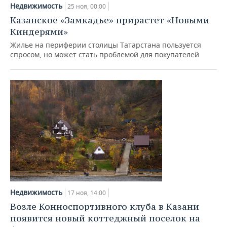
ВОДНЫЕ ВИДЫ СПОРТА
ОБРАЗОВАНИЕ
Недвижимость
25 ноя, 00:00
Казанское «Замкадье» прирастет «Новыми
ХОККЕЙ С МЯЧОМ
ПРОИСШЕСТВИЯ
Киндерями»
Жилье на периферии столицы Татарстана пользуется
спросом, но может стать проблемой для покупателей
Недвижимость
17 ноя, 14:00
Возле Конноспортивного клуба в Казани
появится новый коттеджный поселок на