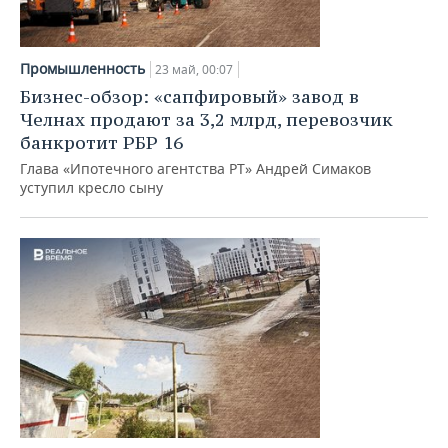
НЕФТЕХИМИЯ
РОЗНИЧНАЯ ТОРГОВЛЯ
НОВОСТИ ТЕХНОЛОГИЙ
МЕРОПРИЯТИЯ
НЕФТЬ
Промышленность
23 май, 00:07
ТРАНСПОРТ
IT
НОВОСТИ МЕРОПРИЯТИЙ
СПОРТ
Бизнес-обзор: «сапфировый» завод в
ОПК
Челнах продают за 3,2 млрд, перевозчик
УСЛУГИ
МЕДИА
ВЫЕЗДНАЯ РЕДАКЦИЯ
НОВОСТИ СПОРТА
ОБЩЕСТВО
банкротит РБР 16
ЭНЕРГЕТИКА
Глава «Ипотечного агентства РТ» Андрей Симаков
ТЕЛЕКОММУНИКАЦИИ
БИЗНЕС-БРАНЧИ
ФУТБОЛ
НОВОСТИ ОБЩЕСТВА
ФОТОГАЛЕРЕЯ
уступил кресло сыну
ONLINE-КОНФЕРЕНЦИИ
ХОККЕЙ
ВЛАСТЬ
СЮЖЕТЫ
ОТКРЫТАЯ ЛЕКЦИЯ
БАСКЕТБОЛ
ИНФРАСТРУКТУРА
СПРАВОЧНИК
ВОЛЕЙБОЛ
ИСТОРИЯ
СПИСОК ПЕРСОН
ПОЛНАЯ ВЕРСИЯ
КИБЕРСПОРТ
КУЛЬТУРА
СПИСОК КОМПАНИЙ
ФИГУРНОЕ КАТАНИЕ
МЕДИЦИНА