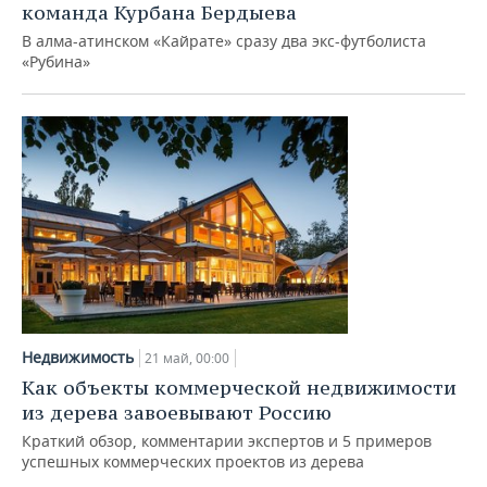
ВОДНЫЕ ВИДЫ СПОРТА
ОБРАЗОВАНИЕ
команда Курбана Бердыева
В алма-атинском «Кайрате» сразу два экс-футболиста
ХОККЕЙ С МЯЧОМ
ПРОИСШЕСТВИЯ
«Рубина»
Недвижимость
21 май, 00:00
Как объекты коммерческой недвижимости
из дерева завоевывают Россию
Краткий обзор, комментарии экспертов и 5 примеров
успешных коммерческих проектов из дерева