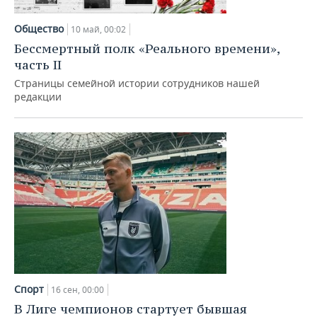
НЕФТЕХИМИЯ
РОЗНИЧНАЯ ТОРГОВЛЯ
НОВОСТИ ТЕХНОЛОГИЙ
МЕРОПРИЯТИЯ
Общество
10 май, 00:02
НЕФТЬ
Бессмертный полк «Реального времени»,
ТРАНСПОРТ
IT
НОВОСТИ МЕРОПРИЯТИЙ
СПОРТ
часть II
ОПК
Страницы семейной истории сотрудников нашей
УСЛУГИ
МЕДИА
ВЫЕЗДНАЯ РЕДАКЦИЯ
НОВОСТИ СПОРТА
ОБЩЕСТВО
редакции
ЭНЕРГЕТИКА
ТЕЛЕКОММУНИКАЦИИ
БИЗНЕС-БРАНЧИ
ФУТБОЛ
НОВОСТИ ОБЩЕСТВА
ФОТОГАЛЕРЕЯ
ONLINE-КОНФЕРЕНЦИИ
ХОККЕЙ
ВЛАСТЬ
СЮЖЕТЫ
ОТКРЫТАЯ ЛЕКЦИЯ
БАСКЕТБОЛ
ИНФРАСТРУКТУРА
СПРАВОЧНИК
ВОЛЕЙБОЛ
ИСТОРИЯ
СПИСОК ПЕРСОН
ПОЛНАЯ ВЕРСИЯ
КИБЕРСПОРТ
КУЛЬТУРА
СПИСОК КОМПАНИЙ
ФИГУРНОЕ КАТАНИЕ
МЕДИЦИНА
Спорт
16 сен, 00:00
В Лиге чемпионов стартует бывшая