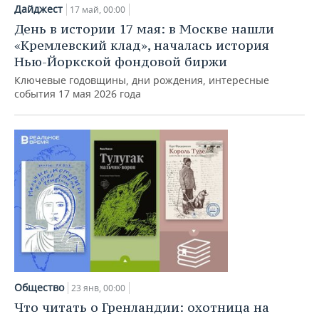
НЕФТЕХИМИЯ
Дайджест
17 май, 00:00
РОЗНИЧНАЯ ТОРГОВЛЯ
НОВОСТИ ТЕХНОЛОГИЙ
МЕРОПРИЯТИЯ
День в истории 17 мая: в Москве нашли
НЕФТЬ
«Кремлевский клад», началась история
ТРАНСПОРТ
IT
НОВОСТИ МЕРОПРИЯТИЙ
СПОРТ
Нью-Йоркской фондовой биржи
ОПК
Ключевые годовщины, дни рождения, интересные
УСЛУГИ
МЕДИА
ВЫЕЗДНАЯ РЕДАКЦИЯ
НОВОСТИ СПОРТА
ОБЩЕСТВО
события 17 мая 2026 года
ЭНЕРГЕТИКА
ТЕЛЕКОММУНИКАЦИИ
БИЗНЕС-БРАНЧИ
ФУТБОЛ
НОВОСТИ ОБЩЕСТВА
ФОТОГАЛЕРЕЯ
ONLINE-КОНФЕРЕНЦИИ
ХОККЕЙ
ВЛАСТЬ
СЮЖЕТЫ
ОТКРЫТАЯ ЛЕКЦИЯ
БАСКЕТБОЛ
ИНФРАСТРУКТУРА
СПРАВОЧНИК
ВОЛЕЙБОЛ
ИСТОРИЯ
СПИСОК ПЕРСОН
ПОЛНАЯ ВЕРСИЯ
КИБЕРСПОРТ
КУЛЬТУРА
СПИСОК КОМПАНИЙ
Общество
ФИГУРНОЕ КАТАНИЕ
МЕДИЦИНА
23 янв, 00:00
Что читать о Гренландии: охотница на