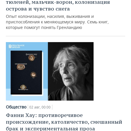
ВОДНЫЕ ВИДЫ СПОРТА
ОБРАЗОВАНИЕ
тюленей, мальчик-ворон, колонизация
острова и чувство снега
ХОККЕЙ С МЯЧОМ
ПРОИСШЕСТВИЯ
Опыт колонизации, насилия, выживания и
приспособления к меняющемуся миру. Семь книг,
которые помогут понять Гренландию
Общество
02 авг, 00:00
Фанни Хау: противоречивое
происхождение, католичество, смешанный
брак и экспериментальная проза