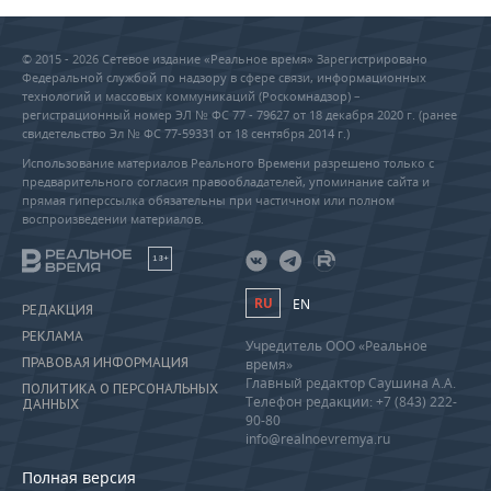
© 2015 - 2026 Сетевое издание «Реальное время» Зарегистрировано
Федеральной службой по надзору в сфере связи, информационных
технологий и массовых коммуникаций (Роскомнадзор) –
регистрационный номер ЭЛ № ФС 77 - 79627 от 18 декабря 2020 г. (ранее
свидетельство Эл № ФС 77-59331 от 18 сентября 2014 г.)
Использование материалов Реального Времени разрешено только с
предварительного согласия правообладателей, упоминание сайта и
прямая гиперссылка обязательны при частичном или полном
воспроизведении материалов.
18+
RU
EN
РЕДАКЦИЯ
РЕКЛАМА
Учредитель ООО «Реальное
ПРАВОВАЯ ИНФОРМАЦИЯ
время»
Главный редактор Саушина А.А.
ПОЛИТИКА О ПЕРСОНАЛЬНЫХ
Телефон редакции: +7 (843) 222-
ДАННЫХ
90-80
info@realnoevremya.ru
Полная версия