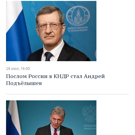
ВОДНЫЕ ВИДЫ СПОРТА
ОБРАЗОВАНИЕ
ХОККЕЙ С МЯЧОМ
ПРОИСШЕСТВИЯ
28 июл, 16:00
Послом России в КНДР стал Андрей
Подъёлышев