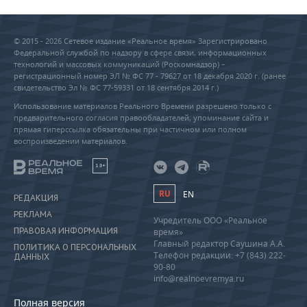
© 2015 - 2026 Сетевое издание «Реальное время» Зарегистрировано
Федеральной службой по надзору в сфере связи, информационных
технологий и массовых коммуникаций (Роскомнадзор) –
регистрационный номер ЭЛ № ФС 77 - 79627 от 18 декабря 2020 г. (ранее
свидетельство Эл № ФС 77-59331 от 18 сентября 2014 г.)
Использование материалов Реального Времени разрешено только с
предварительного согласия правообладателей, упоминание сайта и
прямая гиперссылка обязательны при частичном или полном
воспроизведении материалов.
18+
RU
EN
РЕДАКЦИЯ
РЕКЛАМА
Учредитель ООО «Реальное
ПРАВОВАЯ ИНФОРМАЦИЯ
время»
Главный редактор Саушина А.А.
ПОЛИТИКА О ПЕРСОНАЛЬНЫХ
Телефон редакции: +7 (843) 222-
ДАННЫХ
90-80
info@realnoevremya.ru
Полная версия