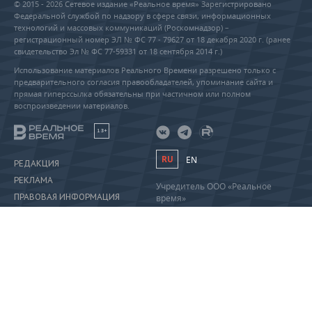
© 2015 - 2026 Сетевое издание «Реальное время» Зарегистрировано
Федеральной службой по надзору в сфере связи, информационных
технологий и массовых коммуникаций (Роскомнадзор) –
регистрационный номер ЭЛ № ФС 77 - 79627 от 18 декабря 2020 г. (ранее
свидетельство Эл № ФС 77-59331 от 18 сентября 2014 г.)
Использование материалов Реального Времени разрешено только с
предварительного согласия правообладателей, упоминание сайта и
прямая гиперссылка обязательны при частичном или полном
воспроизведении материалов.
18+
RU
EN
РЕДАКЦИЯ
РЕКЛАМА
Учредитель ООО «Реальное
ПРАВОВАЯ ИНФОРМАЦИЯ
время»
Главный редактор Саушина А.А.
ПОЛИТИКА О ПЕРСОНАЛЬНЫХ
Телефон редакции: +7 (843) 222-
ДАННЫХ
90-80
info@realnoevremya.ru
Полная версия
Тестовая версия