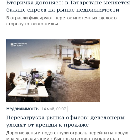
ВОДНЫЕ ВИДЫ СПОРТА
ОБРАЗОВАНИЕ
Вторичка догоняет: в Татарстане меняется
баланс спроса на рынке недвижимости
ХОККЕЙ С МЯЧОМ
ПРОИСШЕСТВИЯ
В отрасли фиксируют переток ипотечных сделок в
сторону готового жилья
Недвижимость
14 май, 00:07
Перезагрузка рынка офисов: девелоперы
уходят от аренды к продаже
Дорогие деньги подстегнули отрасль перейти на новую
модель реализации с быстрым возвратом капитала