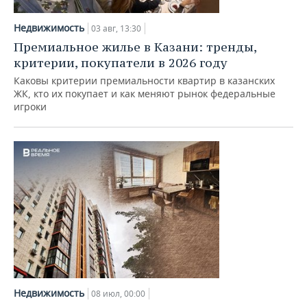
НЕФТЕХИМИЯ
РОЗНИЧНАЯ ТОРГОВЛЯ
НОВОСТИ ТЕХНОЛОГИЙ
МЕРОПРИЯТИЯ
Недвижимость
03 авг, 13:30
НЕФТЬ
Премиальное жилье в Казани: тренды,
ТРАНСПОРТ
IT
НОВОСТИ МЕРОПРИЯТИЙ
СПОРТ
критерии, покупатели в 2026 году
ОПК
Каковы критерии премиальности квартир в казанских
УСЛУГИ
МЕДИА
ВЫЕЗДНАЯ РЕДАКЦИЯ
НОВОСТИ СПОРТА
ОБЩЕСТВО
ЖК, кто их покупает и как меняют рынок федеральные
ЭНЕРГЕТИКА
игроки
ТЕЛЕКОММУНИКАЦИИ
БИЗНЕС-БРАНЧИ
ФУТБОЛ
НОВОСТИ ОБЩЕСТВА
ФОТОГАЛЕРЕЯ
ONLINE-КОНФЕРЕНЦИИ
ХОККЕЙ
ВЛАСТЬ
СЮЖЕТЫ
ОТКРЫТАЯ ЛЕКЦИЯ
БАСКЕТБОЛ
ИНФРАСТРУКТУРА
СПРАВОЧНИК
ВОЛЕЙБОЛ
ИСТОРИЯ
СПИСОК ПЕРСОН
ПОЛНАЯ ВЕРСИЯ
КИБЕРСПОРТ
КУЛЬТУРА
СПИСОК КОМПАНИЙ
ФИГУРНОЕ КАТАНИЕ
МЕДИЦИНА
Недвижимость
08 июл, 00:00