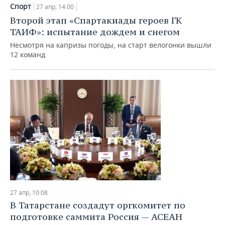
НЕФТЕХИМИЯ
Спорт
27 апр, 14:00
РОЗНИЧНАЯ ТОРГОВЛЯ
НОВОСТИ ТЕХНОЛОГИЙ
МЕРОПРИЯТИЯ
Второй этап «Спартакиады героев ГК
НЕФТЬ
ТАИФ»: испытание дождем и снегом
ТРАНСПОРТ
IT
НОВОСТИ МЕРОПРИЯТИЙ
СПОРТ
Несмотря на капризы погоды, на старт велогонки вышли
ОПК
12 команд
УСЛУГИ
МЕДИА
ВЫЕЗДНАЯ РЕДАКЦИЯ
НОВОСТИ СПОРТА
ОБЩЕСТВО
ЭНЕРГЕТИКА
ТЕЛЕКОММУНИКАЦИИ
БИЗНЕС-БРАНЧИ
ФУТБОЛ
НОВОСТИ ОБЩЕСТВА
ФОТОГАЛЕРЕЯ
ONLINE-КОНФЕРЕНЦИИ
ХОККЕЙ
ВЛАСТЬ
СЮЖЕТЫ
ОТКРЫТАЯ ЛЕКЦИЯ
БАСКЕТБОЛ
ИНФРАСТРУКТУРА
СПРАВОЧНИК
ВОЛЕЙБОЛ
ИСТОРИЯ
СПИСОК ПЕРСОН
ПОЛНАЯ ВЕРСИЯ
КИБЕРСПОРТ
КУЛЬТУРА
СПИСОК КОМПАНИЙ
27 апр, 10:08
ФИГУРНОЕ КАТАНИЕ
МЕДИЦИНА
В Татарстане создадут оргкомитет по
подготовке саммита Россия — АСЕАН