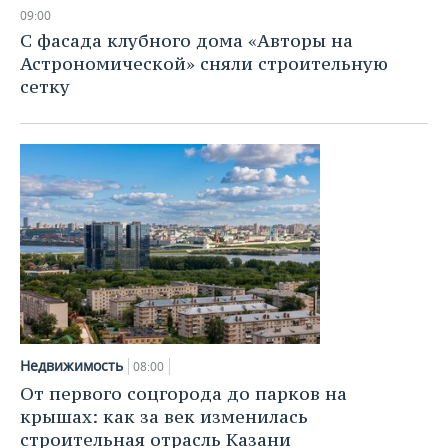
НЕФТЕХИМИЯ
09:00
РОЗНИЧНАЯ ТОРГОВЛЯ
НОВОСТИ ТЕХНОЛОГИЙ
МЕРОПРИЯТИЯ
С фасада клубного дома «Авторы на
НЕФТЬ
Астрономической» сняли строительную
ТРАНСПОРТ
IT
НОВОСТИ МЕРОПРИЯТИЙ
СПОРТ
сетку
ОПК
УСЛУГИ
МЕДИА
ВЫЕЗДНАЯ РЕДАКЦИЯ
НОВОСТИ СПОРТА
ОБЩЕСТВО
ЭНЕРГЕТИКА
ТЕЛЕКОММУНИКАЦИИ
БИЗНЕС-БРАНЧИ
ФУТБОЛ
НОВОСТИ ОБЩЕСТВА
ФОТОГАЛЕРЕЯ
ONLINE-КОНФЕРЕНЦИИ
ХОККЕЙ
ВЛАСТЬ
СЮЖЕТЫ
ОТКРЫТАЯ ЛЕКЦИЯ
БАСКЕТБОЛ
ИНФРАСТРУКТУРА
СПРАВОЧНИК
ВОЛЕЙБОЛ
ИСТОРИЯ
СПИСОК ПЕРСОН
ПОЛНАЯ ВЕРСИЯ
КИБЕРСПОРТ
КУЛЬТУРА
СПИСОК КОМПАНИЙ
Недвижимость
08:00
От первого соцгорода до парков на
ФИГУРНОЕ КАТАНИЕ
МЕДИЦИНА
крышах: как за век изменилась
строительная отрасль Казани