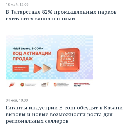
НЕФТЕХИМИЯ
13 май, 12:09
РОЗНИЧНАЯ ТОРГОВЛЯ
НОВОСТИ ТЕХНОЛОГИЙ
МЕРОПРИЯТИЯ
В Татарстане 82% промышленных парков
НЕФТЬ
считаются заполненными
ТРАНСПОРТ
IT
НОВОСТИ МЕРОПРИЯТИЙ
СПОРТ
ОПК
УСЛУГИ
МЕДИА
ВЫЕЗДНАЯ РЕДАКЦИЯ
НОВОСТИ СПОРТА
ОБЩЕСТВО
ЭНЕРГЕТИКА
ТЕЛЕКОММУНИКАЦИИ
БИЗНЕС-БРАНЧИ
ФУТБОЛ
НОВОСТИ ОБЩЕСТВА
ФОТОГАЛЕРЕЯ
ONLINE-КОНФЕРЕНЦИИ
ХОККЕЙ
ВЛАСТЬ
СЮЖЕТЫ
ОТКРЫТАЯ ЛЕКЦИЯ
БАСКЕТБОЛ
ИНФРАСТРУКТУРА
СПРАВОЧНИК
ВОЛЕЙБОЛ
ИСТОРИЯ
СПИСОК ПЕРСОН
ПОЛНАЯ ВЕРСИЯ
04 ноя, 10:00
КИБЕРСПОРТ
КУЛЬТУРА
СПИСОК КОМПАНИЙ
Гиганты индустрии E-com обсудят в Казани
вызовы и новые возможности роста для
ФИГУРНОЕ КАТАНИЕ
МЕДИЦИНА
региональных селлеров