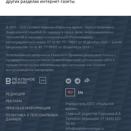
других разделах интернет-газеты.
© 2015 - 2026 Сетевое издание «Реальное время» Зарегистрировано
Федеральной службой по надзору в сфере связи, информационных
технологий и массовых коммуникаций (Роскомнадзор) –
регистрационный номер ЭЛ № ФС 77 - 79627 от 18 декабря 2020 г. (ранее
свидетельство Эл № ФС 77-59331 от 18 сентября 2014 г.)
Использование материалов Реального Времени разрешено только с
предварительного согласия правообладателей, упоминание сайта и
прямая гиперссылка обязательны при частичном или полном
воспроизведении материалов.
18+
RU
EN
РЕДАКЦИЯ
РЕКЛАМА
Учредитель ООО «Реальное
ПРАВОВАЯ ИНФОРМАЦИЯ
время»
Главный редактор Саушина А.А.
ПОЛИТИКА О ПЕРСОНАЛЬНЫХ
Телефон редакции: +7 (843) 222-
ДАННЫХ
90-80
info@realnoevremya.ru