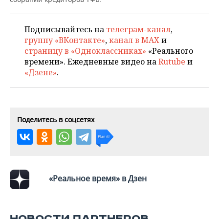
ВОДНЫЕ ВИДЫ СПОРТА
ОБРАЗОВАНИЕ
ХОККЕЙ С МЯЧОМ
ПРОИСШЕСТВИЯ
Подписывайтесь на
телеграм-канал
,
группу «ВКонтакте»
,
канал в MAX
и
страницу в «Одноклассниках»
«Реального
времени». Ежедневные видео на
Rutube
и
«Дзене»
.
Поделитесь в соцсетях
«Реальное время» в Дзен
НОВОСТИ ПАРТНЕРОВ