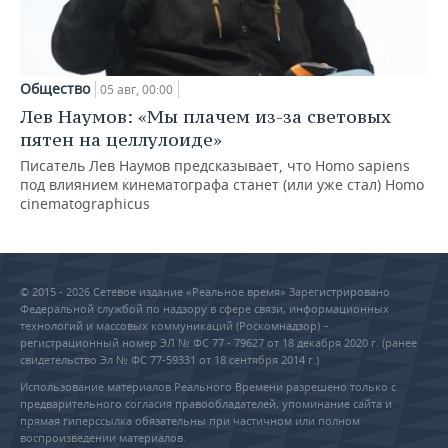
Общество
05 авг, 00:00
Лев Наумов: «Мы плачем из-за световых
пятен на целлулоиде»
Писатель Лев Наумов предсказывает, что Homo sapiens
под влиянием кинематографа станет (или уже стал) Homo
cinematographicus
© 2015 - 2026 Сетевое издание «Реальное время» Зарегистрировано
Федеральной службой по надзору в сфере связи, информационных
технологий и массовых коммуникаций (Роскомнадзор) –
регистрационный номер ЭЛ № ФС 77 - 79627 от 18 декабря 2020 г. (ранее
свидетельство Эл № ФС 77-59331 от 18 сентября 2014 г.)
Использование материалов Реального Времени разрешено только с
предварительного согласия правообладателей, упоминание сайта и
прямая гиперссылка обязательны при частичном или полном
воспроизведении материалов.