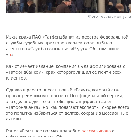
НЕФТЕХИМИЯ
РОЗНИЧНАЯ ТОРГОВЛЯ
НОВОСТИ ТЕХНОЛОГИЙ
МЕРОПРИЯТИЯ
НЕФТЬ
Фото: realnoevremya.ru
ТРАНСПОРТ
IT
НОВОСТИ МЕРОПРИЯТИЙ
СПОРТ
ОПК
Из-за краха ПАО «Татфондбанк» из реестра федеральной
УСЛУГИ
МЕДИА
ВЫЕЗДНАЯ РЕДАКЦИЯ
НОВОСТИ СПОРТА
ОБЩЕСТВО
службы судебных приставов коллекторов выбыло
ЭНЕРГЕТИКА
агентство «Служба взыскания «Редут». Об этом пишет
ТЕЛЕКОММУНИКАЦИИ
БИЗНЕС-БРАНЧИ
ФУТБОЛ
НОВОСТИ ОБЩЕСТВА
ФОТОГАЛЕРЕЯ
«
Ъ
».
Как отмечает издание, компания была аффилирована с
ONLINE-КОНФЕРЕНЦИИ
ХОККЕЙ
ВЛАСТЬ
СЮЖЕТЫ
«Татфондбанком», крах которого лишил ее почти всех
клиентов.
ОТКРЫТАЯ ЛЕКЦИЯ
БАСКЕТБОЛ
ИНФРАСТРУКТУРА
СПРАВОЧНИК
Однако в реестр внесен новый «Редут», который стал
ВОЛЕЙБОЛ
ИСТОРИЯ
СПИСОК ПЕРСОН
правопреемником прежнего. По официальной версии,
ПОЛНАЯ ВЕРСИЯ
это сделано для того, чтобы дистанцироваться от
«Татфондбанка», но, как полагают эксперты, скорее всего,
КИБЕРСПОРТ
КУЛЬТУРА
СПИСОК КОМПАНИЙ
это попытка избавиться от долгов, сохранив цессионные
активы.
ФИГУРНОЕ КАТАНИЕ
МЕДИЦИНА
Ранее «Реальное время» подробно
рассказывало
о
собрании кредиторов ТФБ.