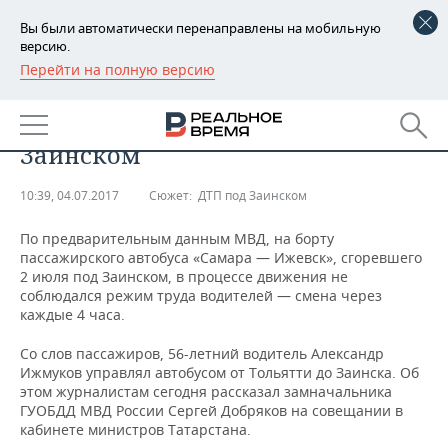
Вы были автоматически перенаправлены на мобильную
версию.
Перейти на полную версию
РЕГИОНЫ
​Усталость водителя могла стать
БАШКОРТОСТАН
НОВОСТИ
главной причиной ДТП под
Заинском
ТАТАРСТАН
АНАЛИТИКА
10:39, 04.07.2017
Сюжет:
ДТП под Заинском
УДМУРТИЯ
НОВОСТИ АНАЛИТИКИ
ЭКОНОМИКА
По предварительным данным МВД, на борту
ДЕКЛАРАЦИИ О ДОХОДАХ
НОВОСТИ ЭКОНОМИКИ
ПРОМЫШЛЕННОСТЬ
пассажирского автобуса «Самара — Ижевск», сгоревшего
2 июля под Заинском, в процессе движения не
соблюдался режим труда водителей — смена через
КОРОЛИ ГОСЗАКАЗА ПФО
ФИНАНСЫ
НОВОСТИ
НЕДВИЖИМОСТЬ
каждые 4 часа.
ПРОМЫШЛЕННОСТИ
ВУЗЫ ТАТАРСТАНА
БАНКИ
НОВОСТИ НЕДВИЖИМОСТИ
АВТО
Со слов пассажиров, 56-летний водитель Александр
АГРОПРОМ
Ижмуков управлял автобусом от Тольятти до Заинска. Об
этом журналистам сегодня рассказал замначальника
КОМУ ПРИНАДЛЕЖАТ
БЮДЖЕТ
НОВОСТИ АВТО
БИЗНЕС
ТОРГОВЫЕ ЦЕНТРЫ
МАШИНОСТРОЕНИЕ
ГУОБДД МВД России Сергей Добряков на совещании в
ТАТАРСТАНА
кабинете министров Татарстана.
ИНВЕСТИЦИИ
НОВОСТИ БИЗНЕСА
ТЕХНОЛОГИИ