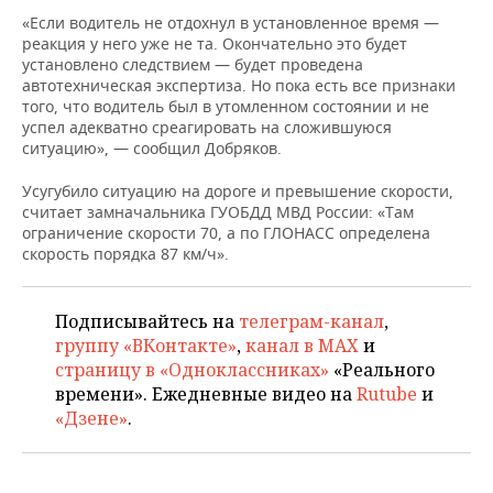
НЕФТЕХИМИЯ
«Если водитель не отдохнул в установленное время —
РОЗНИЧНАЯ ТОРГОВЛЯ
НОВОСТИ ТЕХНОЛОГИЙ
МЕРОПРИЯТИЯ
реакция у него уже не та. Окончательно это будет
НЕФТЬ
установлено следствием — будет проведена
автотехническая экспертиза. Но пока есть все признаки
ТРАНСПОРТ
IT
НОВОСТИ МЕРОПРИЯТИЙ
СПОРТ
того, что водитель был в утомленном состоянии и не
ОПК
успел адекватно среагировать на сложившуюся
УСЛУГИ
МЕДИА
ВЫЕЗДНАЯ РЕДАКЦИЯ
НОВОСТИ СПОРТА
ОБЩЕСТВО
ситуацию», — сообщил Добряков.
ЭНЕРГЕТИКА
Усугубило ситуацию на дороге и превышение скорости,
ТЕЛЕКОММУНИКАЦИИ
БИЗНЕС-БРАНЧИ
ФУТБОЛ
НОВОСТИ ОБЩЕСТВА
ФОТОГАЛЕРЕЯ
считает замначальника ГУОБДД МВД России: «Там
ограничение скорости 70, а по ГЛОНАСС определена
ONLINE-КОНФЕРЕНЦИИ
ХОККЕЙ
ВЛАСТЬ
СЮЖЕТЫ
скорость порядка 87 км/ч».
ОТКРЫТАЯ ЛЕКЦИЯ
БАСКЕТБОЛ
ИНФРАСТРУКТУРА
СПРАВОЧНИК
Подписывайтесь на
телеграм-канал
,
ВОЛЕЙБОЛ
ИСТОРИЯ
СПИСОК ПЕРСОН
группу «ВКонтакте»
,
канал в MAX
и
ПОЛНАЯ ВЕРСИЯ
страницу в «Одноклассниках»
«Реального
времени». Ежедневные видео на
Rutube
и
КИБЕРСПОРТ
КУЛЬТУРА
СПИСОК КОМПАНИЙ
«Дзене»
.
ФИГУРНОЕ КАТАНИЕ
МЕДИЦИНА