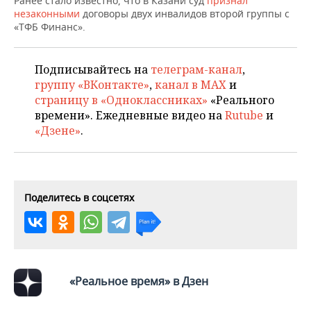
Ранее стало известно, что в Казани суд
признал
ВОДНЫЕ ВИДЫ СПОРТА
ОБРАЗОВАНИЕ
незаконными
договоры двух инвалидов второй группы с
«ТФБ Финанс».
ХОККЕЙ С МЯЧОМ
ПРОИСШЕСТВИЯ
Подписывайтесь на
телеграм-канал
,
группу «ВКонтакте»
,
канал в MAX
и
страницу в «Одноклассниках»
«Реального
времени». Ежедневные видео на
Rutube
и
«Дзене»
.
Поделитесь в соцсетях
«Реальное время» в Дзен