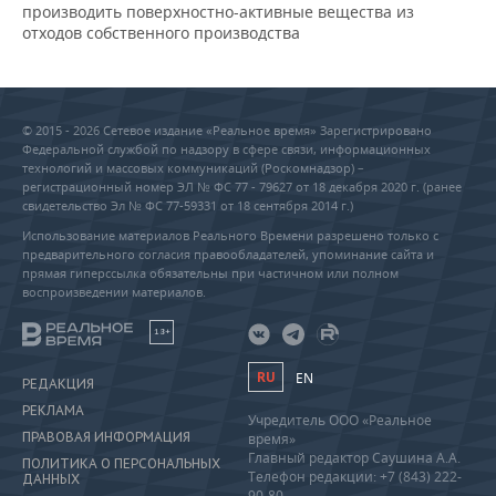
производить поверхностно-активные вещества из
отходов собственного производства
© 2015 - 2026 Сетевое издание «Реальное время» Зарегистрировано
Федеральной службой по надзору в сфере связи, информационных
технологий и массовых коммуникаций (Роскомнадзор) –
регистрационный номер ЭЛ № ФС 77 - 79627 от 18 декабря 2020 г. (ранее
свидетельство Эл № ФС 77-59331 от 18 сентября 2014 г.)
Использование материалов Реального Времени разрешено только с
предварительного согласия правообладателей, упоминание сайта и
прямая гиперссылка обязательны при частичном или полном
воспроизведении материалов.
18+
RU
EN
РЕДАКЦИЯ
РЕКЛАМА
Учредитель ООО «Реальное
ПРАВОВАЯ ИНФОРМАЦИЯ
время»
Главный редактор Саушина А.А.
ПОЛИТИКА О ПЕРСОНАЛЬНЫХ
Телефон редакции: +7 (843) 222-
ДАННЫХ
90-80