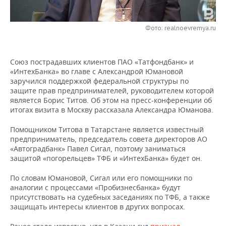
НЕФТЕХИМИЯ
РОЗНИЧНАЯ ТОРГОВЛЯ
НОВОСТИ ТЕХНОЛОГИЙ
МЕРОПРИЯТИЯ
НЕФТЬ
Фото: realnoevremya.ru
ТРАНСПОРТ
IT
НОВОСТИ МЕРОПРИЯТИЙ
СПОРТ
ОПК
Союз пострадавших клиентов ПАО «Татфондбанк» и
УСЛУГИ
МЕДИА
ВЫЕЗДНАЯ РЕДАКЦИЯ
НОВОСТИ СПОРТА
ОБЩЕСТВО
«ИнтехБанка» во главе с Александрой Юмановой
ЭНЕРГЕТИКА
заручился поддержкой федеральной структуры по
ТЕЛЕКОММУНИКАЦИИ
БИЗНЕС-БРАНЧИ
ФУТБОЛ
НОВОСТИ ОБЩЕСТВА
ФОТОГАЛЕРЕЯ
защите прав предпринимателей, руководителем которой
является Борис Титов. Об этом на пресс-конференции об
итогах визита в Москву рассказала Александра Юманова.
ONLINE-КОНФЕРЕНЦИИ
ХОККЕЙ
ВЛАСТЬ
СЮЖЕТЫ
Помощником Титова в Татарстане является известный
ОТКРЫТАЯ ЛЕКЦИЯ
БАСКЕТБОЛ
ИНФРАСТРУКТУРА
СПРАВОЧНИК
предприниматель, председатель совета директоров АО
«Автоградбанк» Павел Сигал, поэтому заниматься
ВОЛЕЙБОЛ
ИСТОРИЯ
СПИСОК ПЕРСОН
ПОЛНАЯ ВЕРСИЯ
защитой «погорельцев» ТФБ и «ИнтехБанка» будет он.
По словам Юмановой, Сигал или его помощники по
КИБЕРСПОРТ
КУЛЬТУРА
СПИСОК КОМПАНИЙ
аналогии с процессами «Пробизнесбанка» будут
присутствовать на судебных заседаниях по ТФБ, а также
ФИГУРНОЕ КАТАНИЕ
МЕДИЦИНА
защищать интересы клиентов в других вопросах.