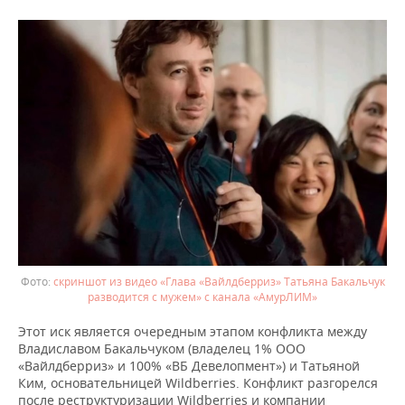
ВОДНЫЕ ВИДЫ СПОРТА
ОБРАЗОВАНИЕ
ХОККЕЙ С МЯЧОМ
ПРОИСШЕСТВИЯ
скриншот из видео «Глава «Вайлдберриз» Татьяна Бакальчук
разводится с мужем» с канала «АмурЛИМ»
Этот иск является очередным этапом конфликта между
Владиславом Бакальчуком (владелец 1% ООО
«Вайлдберриз» и 100% «ВБ Девелопмент») и Татьяной
Ким, основательницей Wildberries. Конфликт разгорелся
после реструктуризации Wildberries и компании