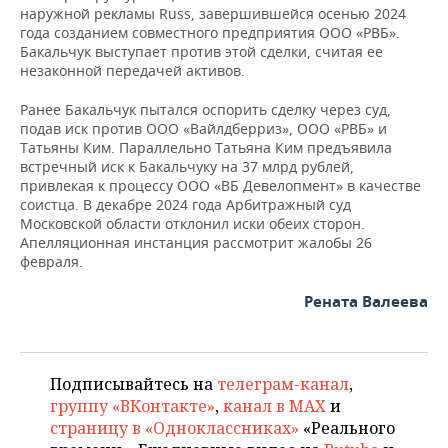
наружной рекламы Russ, завершившейся осенью 2024
года созданием совместного предприятия ООО «РВБ».
Бакальчук выступает против этой сделки, считая ее
незаконной передачей активов.
Ранее Бакальчук пытался оспорить сделку через суд,
подав иск против ООО «Вайлдберриз», ООО «РВБ» и
Татьяны Ким. Параллельно Татьяна Ким предъявила
встречный иск к Бакальчуку на 37 млрд рублей,
привлекая к процессу ООО «ВБ Девелопмент» в качестве
соистца. В декабре 2024 года Арбитражный суд
Московской области отклонил иски обеих сторон.
Апелляционная инстанция рассмотрит жалобы 26
февраля.
Рената Валеева
Подписывайтесь на
телеграм-канал
,
группу «ВКонтакте»
,
канал в MAX
и
страницу в «Одноклассниках»
«Реального