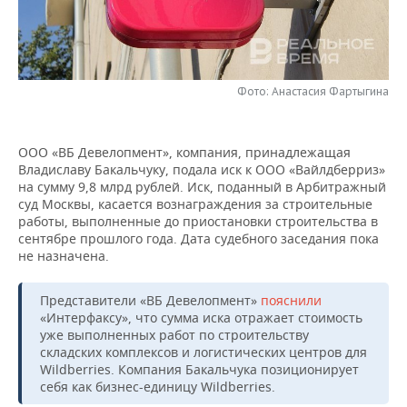
НЕФТЕХИМИЯ
РОЗНИЧНАЯ ТОРГОВЛЯ
НОВОСТИ ТЕХНОЛОГИЙ
МЕРОПРИЯТИЯ
НЕФТЬ
ТРАНСПОРТ
IT
НОВОСТИ МЕРОПРИЯТИЙ
СПОРТ
ОПК
Фото: Анастасия Фартыгина
УСЛУГИ
МЕДИА
ВЫЕЗДНАЯ РЕДАКЦИЯ
НОВОСТИ СПОРТА
ОБЩЕСТВО
ЭНЕРГЕТИКА
ООО «ВБ Девелопмент», компания, принадлежащая
ТЕЛЕКОММУНИКАЦИИ
БИЗНЕС-БРАНЧИ
ФУТБОЛ
НОВОСТИ ОБЩЕСТВА
ФОТОГАЛЕРЕЯ
Владиславу Бакальчуку, подала иск к ООО «Вайлдберриз»
на сумму 9,8 млрд рублей. Иск, поданный в Арбитражный
ONLINE-КОНФЕРЕНЦИИ
ХОККЕЙ
ВЛАСТЬ
СЮЖЕТЫ
суд Москвы, касается вознаграждения за строительные
работы, выполненные до приостановки строительства в
сентябре прошлого года. Дата судебного заседания пока
ОТКРЫТАЯ ЛЕКЦИЯ
БАСКЕТБОЛ
ИНФРАСТРУКТУРА
СПРАВОЧНИК
не назначена.
ВОЛЕЙБОЛ
ИСТОРИЯ
СПИСОК ПЕРСОН
ПОЛНАЯ ВЕРСИЯ
Представители «ВБ Девелопмент»
пояснили
«Интерфаксу», что сумма иска отражает стоимость
КИБЕРСПОРТ
КУЛЬТУРА
СПИСОК КОМПАНИЙ
уже выполненных работ по строительству
складских комплексов и логистических центров для
ФИГУРНОЕ КАТАНИЕ
МЕДИЦИНА
Wildberries. Компания Бакальчука позиционирует
себя как бизнес-единицу Wildberries.