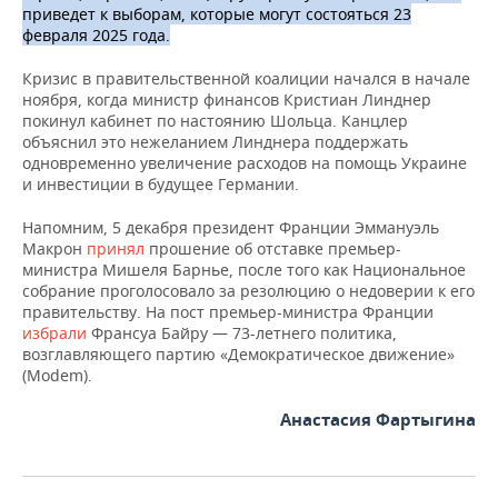
ВОДНЫЕ ВИДЫ СПОРТА
ОБРАЗОВАНИЕ
приведет к выборам, которые могут состояться 23
февраля 2025 года.
ХОККЕЙ С МЯЧОМ
ПРОИСШЕСТВИЯ
Кризис в правительственной коалиции начался в начале
ноября, когда министр финансов Кристиан Линднер
покинул кабинет по настоянию Шольца. Канцлер
объяснил это нежеланием Линднера поддержать
одновременно увеличение расходов на помощь Украине
и инвестиции в будущее Германии.
Напомним, 5 декабря президент Франции Эммануэль
Макрон
принял
прошение об отставке премьер-
министра Мишеля Барнье, после того как Национальное
собрание проголосовало за резолюцию о недоверии к его
правительству. На пост премьер-министра Франции
избрали
Франсуа Байру — 73-летнего политика,
возглавляющего партию «Демократическое движение»
(Modem).
Анастасия Фартыгина