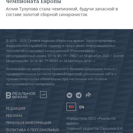
чемпионата Европы
Агния Тулупова стала чемпионкой, будучи запасной в
составе золотой сборной синхронисток
© 2015 - 2026 Сетевое издание «Реальное время» Зарегистрировано
Федеральной службой по надзору в сфере связи, информационных
технологий и массовых коммуникаций (Роскомнадзор) –
регистрационный номер ЭЛ № ФС 77 - 79627 от 18 декабря 2020 г. (ранее
свидетельство Эл № ФС 77-59331 от 18 сентября 2014 г.)
Использование материалов Реального Времени разрешено только с
предварительного согласия правообладателей, упоминание сайта и
прямая гиперссылка обязательны при частичном или полном
воспроизведении материалов.
18+
RU
EN
РЕДАКЦИЯ
РЕКЛАМА
Учредитель ООО «Реальное
ПРАВОВАЯ ИНФОРМАЦИЯ
время»
Главный редактор Саушина А.А.
ПОЛИТИКА О ПЕРСОНАЛЬНЫХ