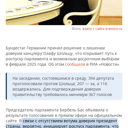
НЕФТЕХИМИЯ
РОЗНИЧНАЯ ТОРГОВЛЯ
НОВОСТИ ТЕХНОЛОГИЙ
МЕРОПРИЯТИЯ
НЕФТЬ
ТРАНСПОРТ
IT
НОВОСТИ МЕРОПРИЯТИЙ
СПОРТ
ОПК
Фото:
взято с сайта kremlin.ru
УСЛУГИ
МЕДИА
ВЫЕЗДНАЯ РЕДАКЦИЯ
НОВОСТИ СПОРТА
ОБЩЕСТВО
ЭНЕРГЕТИКА
Бундестаг Германии принял решение о лишении
ТЕЛЕКОММУНИКАЦИИ
БИЗНЕС-БРАНЧИ
ФУТБОЛ
НОВОСТИ ОБЩЕСТВА
ФОТОГАЛЕРЕЯ
доверия канцлеру Олафу Шольцу, что открывает путь к
роспуску парламента и возможным досрочным выборам
ONLINE-КОНФЕРЕНЦИИ
ХОККЕЙ
ВЛАСТЬ
СЮЖЕТЫ
в феврале 2025 года. Об этом
сообщили
в РИА «Новости».
ОТКРЫТАЯ ЛЕКЦИЯ
БАСКЕТБОЛ
ИНФРАСТРУКТУРА
СПРАВОЧНИК
На заседании, состоявшемся в среду, 394 депутата
проголосовали против Шольца, 207 — за, а 116
воздержались. Для подтверждения доверия
ВОЛЕЙБОЛ
ИСТОРИЯ
СПИСОК ПЕРСОН
ПОЛНАЯ ВЕРСИЯ
правительству требовалось минимум 367 голосов.
КИБЕРСПОРТ
КУЛЬТУРА
СПИСОК КОМПАНИЙ
Председатель парламента Бербель Бас объявила о
результате голосования в прямом эфире на официальном
ФИГУРНОЕ КАТАНИЕ
МЕДИЦИНА
сайте. В
связи с отсутствием вотума доверия президент
страны, вероятно, инициирует роспуск парламента, что