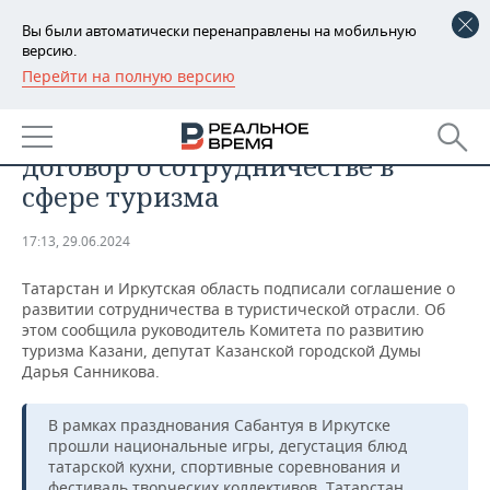
Вы были автоматически перенаправлены на мобильную
версию.
Перейти на полную версию
РЕГИОНЫ
ОБЩЕСТВО
Казань и Иркутск подписали
БАШКОРТОСТАН
НОВОСТИ
договор о сотрудничестве в
ТАТАРСТАН
АНАЛИТИКА
сфере туризма
УДМУРТИЯ
НОВОСТИ АНАЛИТИКИ
ЭКОНОМИКА
17:13, 29.06.2024
ДЕКЛАРАЦИИ О ДОХОДАХ
НОВОСТИ ЭКОНОМИКИ
ПРОМЫШЛЕННОСТЬ
Татарстан и Иркутская область подписали соглашение о
развитии сотрудничества в туристической отрасли. Об
КОРОЛИ ГОСЗАКАЗА ПФО
ФИНАНСЫ
НОВОСТИ
НЕДВИЖИМОСТЬ
этом сообщила руководитель Комитета по развитию
ПРОМЫШЛЕННОСТИ
туризма Казани, депутат Казанской городской Думы
Дарья Санникова.
ВУЗЫ ТАТАРСТАНА
БАНКИ
НОВОСТИ НЕДВИЖИМОСТИ
АВТО
АГРОПРОМ
В рамках празднования Сабантуя в Иркутске
КОМУ ПРИНАДЛЕЖАТ
БЮДЖЕТ
НОВОСТИ АВТО
БИЗНЕС
ТОРГОВЫЕ ЦЕНТРЫ
МАШИНОСТРОЕНИЕ
прошли национальные игры, дегустация блюд
ТАТАРСТАНА
татарской кухни, спортивные соревнования и
ИНВЕСТИЦИИ
НОВОСТИ БИЗНЕСА
ТЕХНОЛОГИИ
фестиваль творческих коллективов. Татарстан