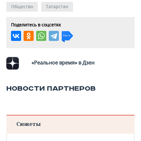
ВОДНЫЕ ВИДЫ СПОРТА
ОБРАЗОВАНИЕ
Общество
Татарстан
ХОККЕЙ С МЯЧОМ
ПРОИСШЕСТВИЯ
Поделитесь в соцсетях
«Реальное время» в Дзен
НОВОСТИ ПАРТНЕРОВ
Сюжеты