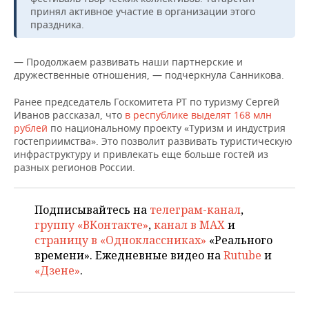
НЕФТЕХИМИЯ
принял активное участие в организации этого
праздника.
РОЗНИЧНАЯ ТОРГОВЛЯ
НОВОСТИ ТЕХНОЛОГИЙ
МЕРОПРИЯТИЯ
НЕФТЬ
ТРАНСПОРТ
IT
НОВОСТИ МЕРОПРИЯТИЙ
СПОРТ
— Продолжаем развивать наши партнерские и
ОПК
дружественные отношения, — подчеркнула Санникова.
УСЛУГИ
МЕДИА
ВЫЕЗДНАЯ РЕДАКЦИЯ
НОВОСТИ СПОРТА
ОБЩЕСТВО
ЭНЕРГЕТИКА
Ранее председатель Госкомитета РТ по туризму Сергей
Иванов рассказал, что
в республике выделят 168 млн
ТЕЛЕКОММУНИКАЦИИ
БИЗНЕС-БРАНЧИ
ФУТБОЛ
НОВОСТИ ОБЩЕСТВА
ФОТОГАЛЕРЕЯ
рублей
по национальному проекту «Туризм и индустрия
гостеприимства». Это позволит развивать туристическую
ONLINE-КОНФЕРЕНЦИИ
ХОККЕЙ
ВЛАСТЬ
СЮЖЕТЫ
инфраструктуру и привлекать еще больше гостей из
разных регионов России.
ОТКРЫТАЯ ЛЕКЦИЯ
БАСКЕТБОЛ
ИНФРАСТРУКТУРА
СПРАВОЧНИК
Подписывайтесь на
телеграм-канал
,
ВОЛЕЙБОЛ
ИСТОРИЯ
СПИСОК ПЕРСОН
ПОЛНАЯ ВЕРСИЯ
группу «ВКонтакте»
,
канал в MAX
и
страницу в «Одноклассниках»
«Реального
КИБЕРСПОРТ
КУЛЬТУРА
СПИСОК КОМПАНИЙ
времени». Ежедневные видео на
Rutube
и
«Дзене»
.
ФИГУРНОЕ КАТАНИЕ
МЕДИЦИНА