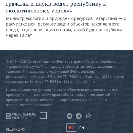
граждан и науки ведет республику к
экологическому успеху»
Министр экологии и природных ресурсов Татарстана — о
расчистке рек, рекультивации объектов накопленного
вреда, о цифровизации и о том, какой будет республика
через 10 лет
© 2015 - 2026 Сетевое издание «Реальное время» Зарегистрировано
Федеральной службой по надзору в сфере связи, информационных
технологий и массовых коммуникаций (Роскомнадзор) –
регистрационный номер ЭЛ № ФС 77 - 79627 от 18 декабря 2020 г. (ранее
свидетельство Эл № ФС 77-59331 от 18 сентября 2014 г.)
Использование материалов Реального Времени разрешено только с
предварительного согласия правообладателей, упоминание сайта и
прямая гиперссылка обязательны при частичном или полном
воспроизведении материалов.
18+
RU
EN
РЕДАКЦИЯ