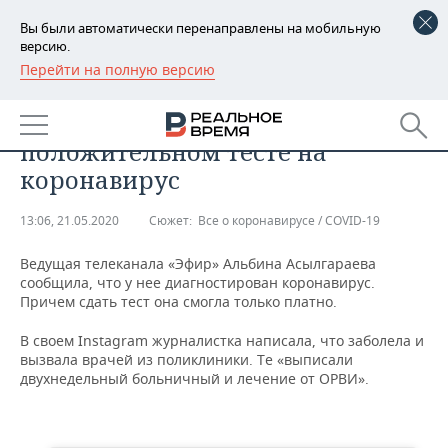
Вы были автоматически перенаправлены на мобильную
версию.
Перейти на полную версию
РЕГИОНЫ
ОБЩЕСТВО
Ведущая «Эфира» рассказала о
БАШКОРТОСТАН
НОВОСТИ
положительном тесте на
ТАТАРСТАН
АНАЛИТИКА
коронавирус
УДМУРТИЯ
НОВОСТИ АНАЛИТИКИ
ЭКОНОМИКА
13:06, 21.05.2020
Сюжет:
Все о коронавирусе / COVID-19
ДЕКЛАРАЦИИ О ДОХОДАХ
НОВОСТИ ЭКОНОМИКИ
ПРОМЫШЛЕННОСТЬ
Ведущая телеканала «Эфир» Альбина Асылгараева
сообщила, что у нее диагностирован коронавирус.
КОРОЛИ ГОСЗАКАЗА ПФО
ФИНАНСЫ
НОВОСТИ
НЕДВИЖИМОСТЬ
Причем сдать тест она смогла только платно.
ПРОМЫШЛЕННОСТИ
В своем Instagram журналистка написала, что заболела и
ВУЗЫ ТАТАРСТАНА
БАНКИ
НОВОСТИ НЕДВИЖИМОСТИ
АВТО
вызвала врачей из поликлиники. Те «выписали
АГРОПРОМ
двухнедельный больничный и лечение от ОРВИ».
КОМУ ПРИНАДЛЕЖАТ
БЮДЖЕТ
НОВОСТИ АВТО
БИЗНЕС
ТОРГОВЫЕ ЦЕНТРЫ
МАШИНОСТРОЕНИЕ
ТАТАРСТАНА
ИНВЕСТИЦИИ
НОВОСТИ БИЗНЕСА
ТЕХНОЛОГИИ