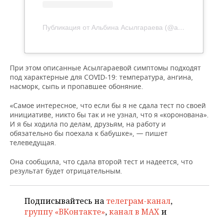
ВОДНЫЕ ВИДЫ СПОРТА
ОБРАЗОВАНИЕ
ХОККЕЙ С МЯЧОМ
ПРОИСШЕСТВИЯ
Публикация от Альбина Асылгараева (@albina_asilgaraeva)
При этом описанные Асылгараевой симптомы подходят
под характерные для COVID-19: температура, ангина,
насморк, сыпь и пропавшее обоняние.
«Самое интересное, что если бы я не сдала тест по своей
инициативе, никто бы так и не узнал, что я «коронована».
И я бы ходила по делам, друзьям, на работу и
обязательно бы поехала к бабушке», — пишет
телеведущая.
Она сообщила, что сдала второй тест и надеется, что
результат будет отрицательным.
Подписывайтесь на
телеграм-канал
,
группу «ВКонтакте»
,
канал в MAX
и