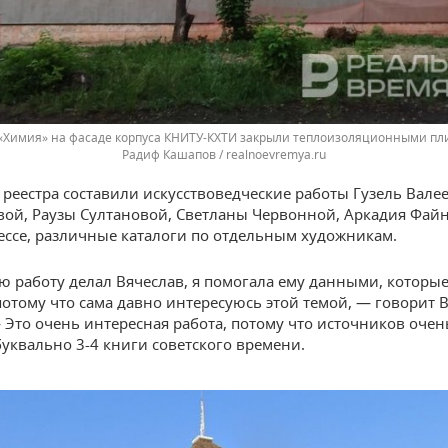
«Химия» на фасаде корпуса КНИТУ-КХТИ закрыли теплоизоляционными пл
Радиф Кашапов / realnoevremya.ru
 реестра составили искусствоведческие работы Гузель Вале
ой, Раузы Султановой, Светланы Червонной, Аркадия Файн
рессе, различные каталоги по отдельным художникам.
 работу делал Вячеслав, я помогала ему данными, которы
потому что сама давно интересуюсь этой темой, — говорит 
 Это очень интересная работа, потому что источников очен
 буквально 3-4 книги советского времени.