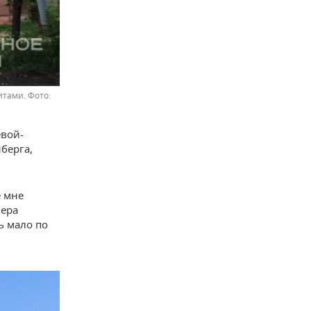
итами.
евой-
берга,
е мне
Вера
ь мало по