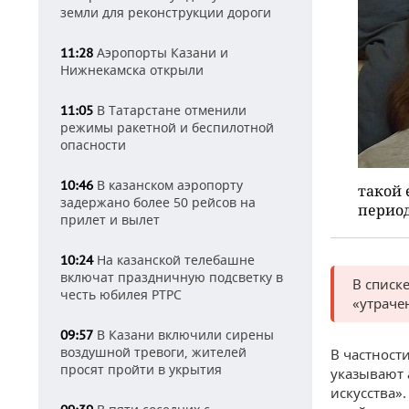
земли для реконструкции дороги
Аэропорты Казани и
11:28
Нижнекамска открыли
В Татарстане отменили
11:05
режимы ракетной и беспилотной
опасности
В казанском аэропорту
10:46
такой 
задержано более 50 рейсов на
период
прилет и вылет
На казанской телебашне
10:24
включат праздничную подсветку в
В списк
честь юбилея РТРС
«утраче
В Казани включили сирены
09:57
воздушной тревоги, жителей
В частност
просят пройти в укрытия
указывают 
искусства»