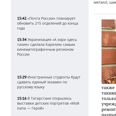
металл; шам
«Почта России» планирует
15:42
обновить 215 отделений до конца
года
Экранизация «А зори здесь
15:34
тихие» сделала Карелию самым
кинематографичным регионом
России
Иностранные студенты будут
15:29
сдавать единый экзамен по
русскому языку
также 
такими
только
В Татарстане открылись
15:16
выставки детских портретов «Мой
учрежд
папа — Герой»
ремонт
разны