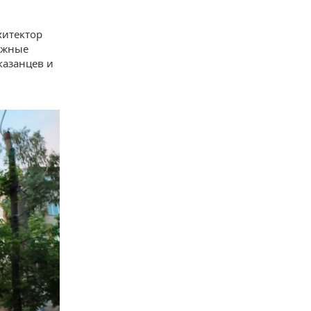
хитектор
ажные
казанцев и