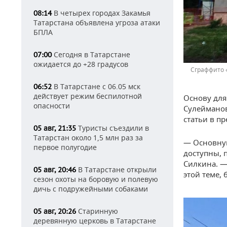
В четырех городах Закамья
08:14
Татарстана объявлена угроза атаки
БПЛА
Сегодня в Татарстане
07:00
ожидается до +28 градусов
Сграффито 
В Татарстане с 06.05 мск
06:52
действует режим беспилотной
Основу для
опасности
Сулейманов
статьи в п
Туристы съездили в
05 авг, 21:35
Татарстан около 1,5 млн раз за
— Основную
первое полугодие
доступны, 
Силкина. —
В Татарстане открыли
05 авг, 20:46
этой теме,
сезон охоты на боровую и полевую
дичь с подружейными собаками
Старинную
05 авг, 20:26
деревянную церковь в Татарстане