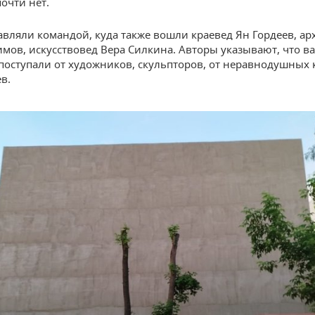
очти нет.
тавляли командой, куда также вошли краевед Ян Гордеев, ар
мов, искусствовед Вера Силкина. Авторы указывают, что в
поступали от художников, скульпторов, от неравнодушных 
в.