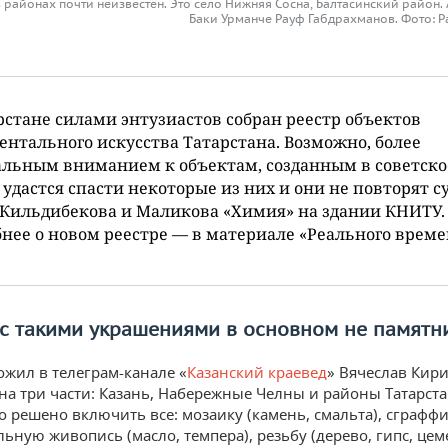
 районах почти неизвестен. Это село Нижняя Сосна, Балтасинский район. 
Баки Урманче Рауф Габдрахманов. Фото: 
рстане силами энтузиастов собран реестр объектов
нтального искусства Татарстана. Возможно, более
льным вниманием к объектам, созданным в советско
 удастся спасти некоторые из них и они не повторят с
Кильдибекова и Маликова «Химия» на здании КНИТУ.
нее о новом реестре — в материале «Реального време
 с такими украшениями в основном не памятн
ожил в телеграм-канале «
Казанский краевед
» Вячеслав Кир
 на три части: Казань, Набережные Челны и районы Татарста
о решено включить все: мозаику (камень, смальта), сграффи
ьную живопись (масло, темпера), резьбу (дерево, гипс, цеме