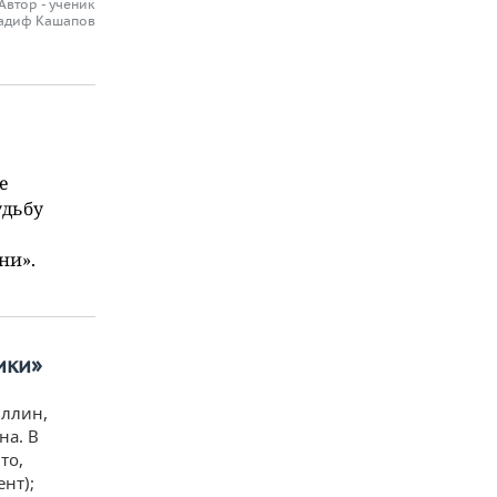
Автор - ученик
Радиф Кашапов
е
удьбу
ни».
ики»
иллин,
на. В
то,
нт);