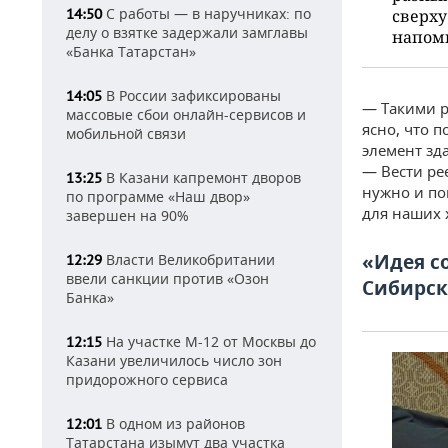
С работы — в наручниках: по
14:50
сверху
делу о взятке задержали замглавы
напоми
«Банка Татарстан»
В России зафиксированы
14:05
— Такими р
массовые сбои онлайн-сервисов и
ясно, что 
мобильной связи
элемент зда
— Вести ре
В Казани капремонт дворов
13:25
нужно и по
по программе «Наш двор»
для наших 
завершен на 90%
«Идея с
Власти Великобритании
12:29
ввели санкции против «Озон
Сибирск
Банка»
На участке М-12 от Москвы до
12:15
Казани увеличилось число зон
придорожного сервиса
В одном из районов
12:01
Татарстана изымут два участка