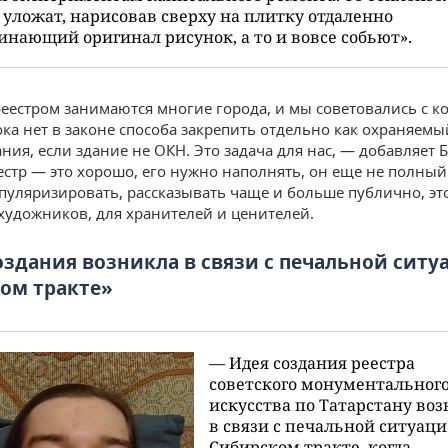
 уложат, нарисовав сверху на плитку отдаленно
нающий оригинал рисунок, а то и вовсе собьют».
еестром занимаются многие города, и мы советовались с к
пока нет в законе способа закрепить отдельно как охраняем
ния, если здание не ОКН. Это задача для нас, — добавляет Б
естр — это хорошо, его нужно наполнять, он еще не полный.
пуляризировать, рассказывать чаще и больше публично, эт
художников, для хранителей и ценителей.
оздания возникла в связи с печальной ситу
ом тракте»
— Идея создания реестра
советского монументальног
искусства по Татарстану во
в связи с печальной ситуаци
Сибирском тракте, когда