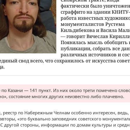
фактически было уничтоже
сграффито на здании КНИТУ
работа известных художнико
монументалистов Рустема
Кильдибекова и Васила Мал
— говорит Вячеслав Кирилл
Появилась мысль обобщить 
публикации, собрать все да
различных источников и со
единый свод всего, что сохранилось от искусства сове
а.
е по Казани — 141 пункт. Из них около трети помечено слов
но», состояние многих других неизвестно либо плачевно.
и, реестр по Набережным Челнам особенно интересен, ведь,
авторы, «это буквально заповедник советского монументал
. С другой стороны, информации по домам культуры и сред