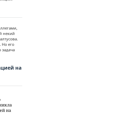
оллегами,
ый некий
алтусова.
 Но его
о задача
ацией на
о
зникла
ей на