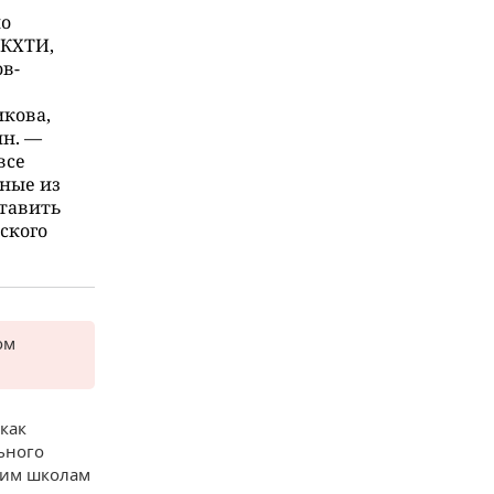
но
-КХТИ,
в-
икова,
ин. —
все
нные из
ставить
тского
ом
 как
ьного
ним школам