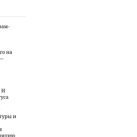
рам-
то на
 —
 И
туса
у
туры и
я
оляцию