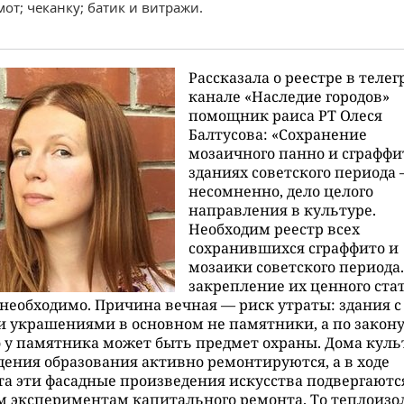
от; чеканку; батик и витражи.
Рассказала о реестре в телег
канале «Наследие городов»
помощник раиса РТ Олеся
Балтусова: «Сохранение
мозаичного панно и сграффи
зданиях советского периода
несомненно, дело целого
направления в культуре.
Необходим реестр всех
сохранившихся сграффито и
мозаики советского периода.
закрепление их ценного ста
необходимо. Причина вечная — риск утраты: здания с
 украшениями в основном не памятники, а по закон
 у памятника может быть предмет охраны. Дома куль
ения образования активно ремонтируются, а в ходе
а эти фасадные произведения искусства подвергаютс
м экспериментам капитального ремонта. То теплоиз