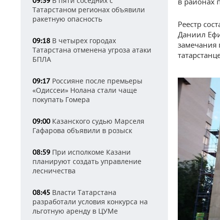
В пяти соседних с
09:39
в районах п
Татарстаном регионах объявили
ракетную опасность
Реестр сос
Даниил Ефи
В четырех городах
09:18
замечания 
Татарстана отменена угроза атаки
татарстанце
БПЛА
Россияне после премьеры
09:17
«Одиссеи» Нолана стали чаще
покупать Гомера
Казанского судью Марселя
09:00
Гафарова объявили в розыск
При исполкоме Казани
08:59
планируют создать управление
лесничества
Власти Татарстана
08:45
разработали условия конкурса на
льготную аренду в ЦУМе