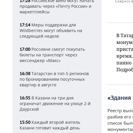
Российское вино могут начать
17:28
Совриск в
продавать через «Почту России» и
маркетплейсы
Меры поддержки для
17:14
Wildberries могут объявить на
В Тата
следующей неделе
монуме
приста
Россияне смогут покупать
17:00
билеты на транспорт через
время,
мессенджер «Макс»
панно 
Подроб
Татарстан в топ-5 регионов
16:38
по бронированиям посуточных
квартир в августе
«Здания
В Казани на три дня
16:35
ограничат движение на улице 2-й
Даурской
Реестр выл
разбив его
Каждый второй житель
15:50
список был
Казани готовит каждый день
монументал