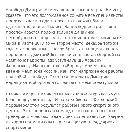
ВОДНЫЕ ВИДЫ СПОРТА
ОБРАЗОВАНИЕ
А победа Дмитрия Алиева вполне закономерна. Не могу
ХОККЕЙ С МЯЧОМ
ПРОИСШЕСТВИЯ
сказать, что это долгожданное событие все специалисты
предсказывали в один голос, но надежды были
однозначно, и они сбылись. За последние три сезона
прослеживается положительная динамика
петербургского спортсмена: на юниорском чемпионате
мира в марте 2017-го — второе место, декабрь того же
года стал знаковым — после бронзы на национальном
первенстве Дмитрий был включен в состав сборной на
чемпионат Европы, где уступил лишь Хавьеру
Фернандесу. На нынешнюю «Европу» Алиев ехал в
звании чемпиона России. Как итог напряженной работы
над собой — победа. Остается пожелать Дмитрию
наращивать обороты и готовиться к чемпионату мира.
Школа Тамары Николаевны Москвиной открылась чуть
больше двух лет назад. И пара Бойкова — Козловский —
первый золотой результат работы нового спортивного
центра. Эта тренерская команда состоит из опытных
тренеров и молодых талантливых специалистов. Уверен,
в скором времени они вырастят целую плеяду ярких
спортсменов.