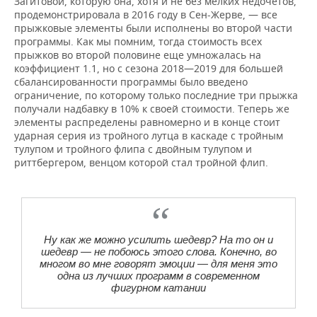
Загитовой, которую она, хотя и не без мелких недочетов,
продемонстрировала в 2016 году в Сен-Жерве, — все
прыжковые элементы были исполнены во второй части
программы. Как мы помним, тогда стоимость всех
прыжков во второй половине еще умножалась на
коэффициент 1.1, но с сезона 2018—2019 для большей
сбалансированности программы было введено
ограничение, по которому только последние три прыжка
получали надбавку в 10% к своей стоимости. Теперь же
элементы распределены равномерно и в конце стоит
ударная серия из тройного лутца в каскаде с тройным
тулупом и тройного флипа с двойным тулупом и
риттбергером, венцом которой стал тройной флип.
Ну как же можно усилить шедевр? На то он и
шедевр — не побоюсь этого слова. Конечно, во
многом во мне говорят эмоции — для меня это
одна из лучших программ в современном
фигурном катании