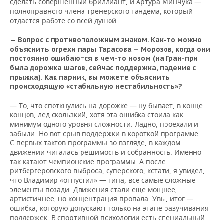
сделать совершенный бриллиант, и Артура Минчука —
полноправного члена тренерского тандема, который
отдается работе со всей душой.
— Вопрос с противоположным знаком. Как-то можно
объяснить огрехи пары Тарасова — Морозов, когда они
постоянно ошибаются в чем-то новом (на Гран-при
была дорожка шагов, сейчас поддержка, падение с
прыжка). Как парник, вы можете объяснить
происходящую «стабильную нестабильность»?
— То, что споткнулись на дорожке — ну бывает, в конце
концов, лед скользкий, хотя эта ошибка стоила как
минимум одного уровня сложности. Ладно, проехали и
забыли. Но вот срыв поддержки в короткой программе...
С первых тактов программы во взгляде, в каждом
движении читалась решимость и собранность. Именно
так катают чемпионские программы. А после
ритбергеровского выброса, суперского, кстати, я увидел,
что Владимир «отпустил» — типа, все самые сложные
элементы позади. Движения стали еще мощнее,
артистичнее, но концентрация пропала. Увы, итог —
ошибка, которую допускают только на этапе разучивания
поддержек. В спортивной психологии есть специальный