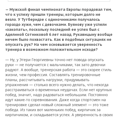
— Мужской финал чемпионата Европы порадовал тем,
что к успеху пришли тренеры, которым долго не
везло. У Тутберидзе с одиночниками получалось
гораздо хуже, чем с девочками. Буянову уже успели
«закопать», поскольку последний ее успех был с
Аделиной Сотниковой 6 лет назад. Рукавицыну вообще
нечем было похвастать. Как в подобных ситуациях не
опускать рук? На чем основывается уверенность
тренера в возможном положительном исходе?
— Ну, у Этери Георгиевны точно нет повода опускать
руки — не получается с мальчиками, так зато девочки
радуют. А вообще, тренерская работа — это скорее стиль
жизни, чем профессия. Составлять тренировочные
планы, рассчитывать нагрузки, придумывать
упражнения — столько всего нужно делать, что некогда
расстраиваться о временных неудачах. Если нет крупных
побед, значит, надо радоваться небольшим. Постоянно
идут какие-то соревнования. Даже когда спортсмен на
тренировке сделал новый сложный элемент — это тоже
победа. Из таких вот маленьких побед, кирпичик за
кирпичиком, и складывается успех. А уверенность в своих