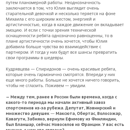
путем планомерной работы. Неоднозначность
заключается в том, что Юлия выглядит очень
старательной девочкой и несколько теряется на фоне
Михаила с его широким жестом, энергией и
артистичностью, когда в каждое движение он вкладывает
эмоцию. И если с точки зрения технической
оснащенности ребята однозначно равноценны, то в
плане артистичности очень хочется, чтобы Юлия
добавила больше чувства во взаимодействие с
партнером. И тогда у них будут все шансы превратить
свои программы в шедевры.
Кудрявцева — Спиридонов — очень красивые ребята,
которые очень гармонично смотрятся. Впереди у них
еще много работы. Больше не хочется ничего говорить,
чтобы не сглазить. Поживем — увидим.
— Между тем, ранее в России были времена, когда с
какого-то периода мы начали активный завоз
спортсменов из-за рубежа. Депутат, Жовнирский и
—
множество девушек
Максюта, Обертас, Волосожар,
Кавагути, Забияко, вернули Ефимову из Финляндии,
был Бланшар, сейчас Новоселов из Франции. У вас есть