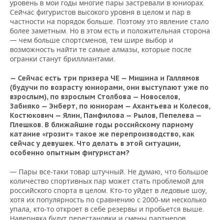
уровень в мои годы многие пары застревали в юниорах.
Сейчас фигуристов высокого уровня в целом и пар в
частности на порядок больше. Поэтому это явление стало
более заметным. Но в этом есть и положительная сторона
— чем больше спортсменов, тем шире выбор и
возможность найти те самые алмазы, которые после
огранки станут бриллиантами.
— Сейчас есть три призера ЧЕ — Мишина и Галлямов
(будучи по возрасту юниорами, они выступают уже по
взрослым), по взрослым Столбова — Новоселов,
Забияко — Энберт, по юниорам — Ахантьева и Колесов,
Костюкович — Ялин, Панфилова — Рылов, Пепелева —
Плешков. В ближайшие годы российскому парному
катание «грозит» такое же перепроизводство, как
сейчас у девушек. Что делать в этой ситуации,
особенно опытным фигуристам?
— Пары все-таки товар штучный. Не думаю, что большое
количество спортивных пар может стать проблемой для
российского спорта в целом. Кто-то уйдет в ледовые шоу,
хотя их популярность по сравнению с 2000-ми несколько
упала, кто-то откроет в себе резервы и пробьется выше.
Наверняка будут перестановки и смены партнеров.