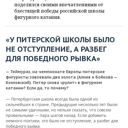
НЕФТЕХИМИЯ
поделился своими впечатлениями от
РОЗНИЧНАЯ ТОРГОВЛЯ
НОВОСТИ ТЕХНОЛОГИЙ
блестящей победы российской школы
МЕРОПРИЯТИЯ
НЕФТЬ
фигурного катания.
ТРАНСПОРТ
IT
НОВОСТИ МЕРОПРИЯТИЙ
СПОРТ
ОПК
УСЛУГИ
МЕДИА
ВЫЕЗДНАЯ РЕДАКЦИЯ
НОВОСТИ СПОРТА
ОБЩЕСТВО
«У ПИТЕРСКОЙ ШКОЛЫ БЫЛО
ЭНЕРГЕТИКА
НЕ ОТСТУПЛЕНИЕ, А РАЗБЕГ
ТЕЛЕКОММУНИКАЦИИ
БИЗНЕС-БРАНЧИ
ФУТБОЛ
НОВОСТИ ОБЩЕСТВА
ФОТОГАЛЕРЕЯ
ДЛЯ ПОБЕДНОГО РЫВКА»
ONLINE-КОНФЕРЕНЦИИ
ХОККЕЙ
ВЛАСТЬ
СЮЖЕТЫ
— Теймураз, на чемпионате Европы питерские
ОТКРЫТАЯ ЛЕКЦИЯ
БАСКЕТБОЛ
ИНФРАСТРУКТУРА
СПРАВОЧНИК
фигуристы завоевали два золота (Алиев и Бойкова —
Козловский). Питер снова «рулит» в фигурном
катании? Если да, то почему?
ВОЛЕЙБОЛ
ИСТОРИЯ
СПИСОК ПЕРСОН
ПОЛНАЯ ВЕРСИЯ
— Петербургская школа всегда была одной из
КИБЕРСПОРТ
КУЛЬТУРА
СПИСОК КОМПАНИЙ
сильнейших в стране. Предыдущие несколько лет были
не самыми удачными, но нельзя сказать, что совсем
провальными — пара шагов назад. Если добавить
ФИГУРНОЕ КАТАНИЕ
МЕДИЦИНА
немного поэтики, это было не отступление, а разбег для
победного рывка.