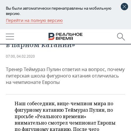
Вы были автоматически перенаправлены на мобильную
версию.
Перейти на полную версию
РЕГИОНЫ
СПОРТ
«Загитова очень мило выглядит
БАШКОРТОСТАН
НОВОСТИ
в парном катании»
ТАТАРСТАН
АНАЛИТИКА
07:00, 04.02.2020
УДМУРТИЯ
НОВОСТИ АНАЛИТИКИ
ЭКОНОМИКА
Тренер Теймураз Пулин ответил на вопрос, почему
ДЕКЛАРАЦИИ О ДОХОДАХ
НОВОСТИ ЭКОНОМИКИ
ПРОМЫШЛЕННОСТЬ
питерская школа фигурного катания отличилась
на чемпионате Европы
КОРОЛИ ГОСЗАКАЗА ПФО
ФИНАНСЫ
НОВОСТИ
НЕДВИЖИМОСТЬ
ПРОМЫШЛЕННОСТИ
ВУЗЫ ТАТАРСТАНА
БАНКИ
НОВОСТИ НЕДВИЖИМОСТИ
АВТО
Наш собеседник, вице-чемпион мира по
АГРОПРОМ
фигурному катанию Теймураз Пулин, по
КОМУ ПРИНАДЛЕЖАТ
БЮДЖЕТ
НОВОСТИ АВТО
БИЗНЕС
просьбе «Реального времени»
ТОРГОВЫЕ ЦЕНТРЫ
МАШИНОСТРОЕНИЕ
внимательно смотрел чемпионат Европы
ТАТАРСТАНА
ИНВЕСТИЦИИ
НОВОСТИ БИЗНЕСА
ТЕХНОЛОГИИ
по фигурному катанию. После чего