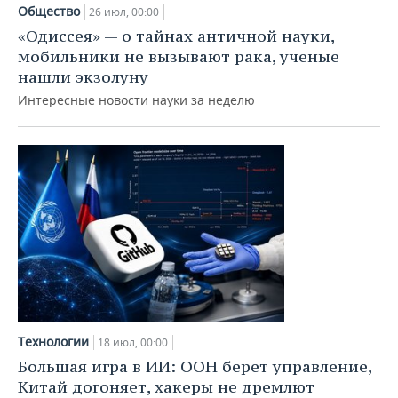
НЕФТЕХИМИЯ
Общество
26 июл, 00:00
РОЗНИЧНАЯ ТОРГОВЛЯ
НОВОСТИ ТЕХНОЛОГИЙ
МЕРОПРИЯТИЯ
«Одиссея» — о тайнах античной науки,
НЕФТЬ
мобильники не вызывают рака, ученые
ТРАНСПОРТ
IT
НОВОСТИ МЕРОПРИЯТИЙ
СПОРТ
нашли экзолуну
ОПК
Интересные новости науки за неделю
УСЛУГИ
МЕДИА
ВЫЕЗДНАЯ РЕДАКЦИЯ
НОВОСТИ СПОРТА
ОБЩЕСТВО
ЭНЕРГЕТИКА
ТЕЛЕКОММУНИКАЦИИ
БИЗНЕС-БРАНЧИ
ФУТБОЛ
НОВОСТИ ОБЩЕСТВА
ФОТОГАЛЕРЕЯ
ONLINE-КОНФЕРЕНЦИИ
ХОККЕЙ
ВЛАСТЬ
СЮЖЕТЫ
ОТКРЫТАЯ ЛЕКЦИЯ
БАСКЕТБОЛ
ИНФРАСТРУКТУРА
СПРАВОЧНИК
ВОЛЕЙБОЛ
ИСТОРИЯ
СПИСОК ПЕРСОН
ПОЛНАЯ ВЕРСИЯ
КИБЕРСПОРТ
КУЛЬТУРА
СПИСОК КОМПАНИЙ
Технологии
18 июл, 00:00
ФИГУРНОЕ КАТАНИЕ
МЕДИЦИНА
Большая игра в ИИ: ООН берет управление,
Китай догоняет, хакеры не дремлют