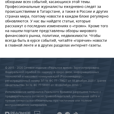
обзорами всех событий, касающихся этой темы.
Профессиональные журналисты ежедневно следят за
происшествиями в Татарстане, а также в России и других
странах мира, поэтому новости в каждом блоке регулярно
обновляются. У нас вы найдете статьи, которые
расскажут о последних изменениях о «троян». Кроме того
на нашем портале представлены обзоры мирового
финансового рынка, политики, недвижимости. Чтобы
всегда быть в курсе событий, читайте «горячие» новости
в главной ленте и в других разделах интернет-газеты.
© 2015 - 2026 Сетевое издание «Реальное время» Зарегистрировано
Федеральной службой по надзору в сфере связи, информационных
технологий и массовых коммуникаций (Роскомнадзор) –
регистрационный номер ЭЛ № ФС 77 - 79627 от 18 декабря 2020 г. (ранее
свидетельство Эл № ФС 77-59331 от 18 сентября 2014 г.)
Использование материалов Реального Времени разрешено только с
предварительного согласия правообладателей, упоминание сайта и
прямая гиперссылка обязательны при частичном или полном
воспроизведении материалов.
18+