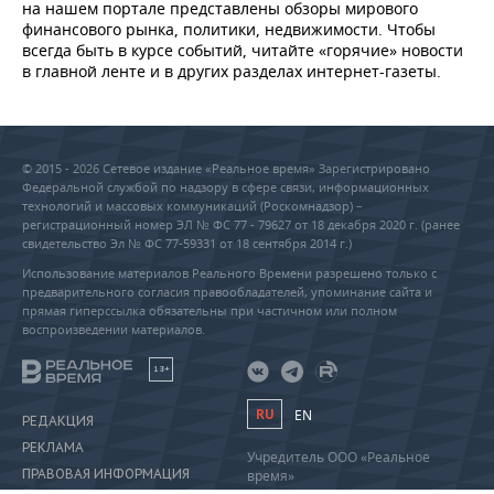
на нашем портале представлены обзоры мирового
финансового рынка, политики, недвижимости. Чтобы
всегда быть в курсе событий, читайте «горячие» новости
в главной ленте и в других разделах интернет-газеты.
© 2015 - 2026 Сетевое издание «Реальное время» Зарегистрировано
Федеральной службой по надзору в сфере связи, информационных
технологий и массовых коммуникаций (Роскомнадзор) –
регистрационный номер ЭЛ № ФС 77 - 79627 от 18 декабря 2020 г. (ранее
свидетельство Эл № ФС 77-59331 от 18 сентября 2014 г.)
Использование материалов Реального Времени разрешено только с
предварительного согласия правообладателей, упоминание сайта и
прямая гиперссылка обязательны при частичном или полном
воспроизведении материалов.
18+
RU
EN
РЕДАКЦИЯ
РЕКЛАМА
Учредитель ООО «Реальное
ПРАВОВАЯ ИНФОРМАЦИЯ
время»