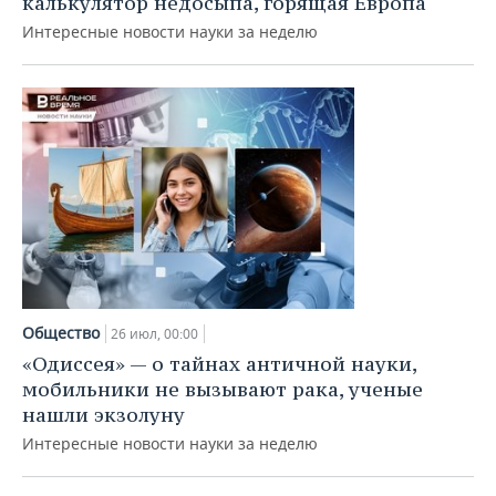
калькулятор недосыпа, горящая Европа
ВОДНЫЕ ВИДЫ СПОРТА
ОБРАЗОВАНИЕ
Интересные новости науки за неделю
ХОККЕЙ С МЯЧОМ
ПРОИСШЕСТВИЯ
Общество
26 июл, 00:00
«Одиссея» — о тайнах античной науки,
мобильники не вызывают рака, ученые
нашли экзолуну
Интересные новости науки за неделю