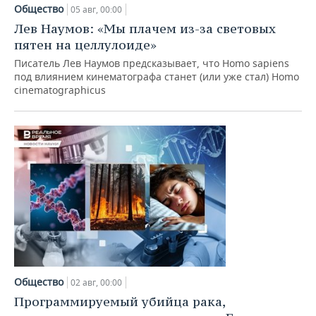
НЕФТЕХИМИЯ
Общество
05 авг, 00:00
РОЗНИЧНАЯ ТОРГОВЛЯ
НОВОСТИ ТЕХНОЛОГИЙ
МЕРОПРИЯТИЯ
Лев Наумов: «Мы плачем из-за световых
НЕФТЬ
пятен на целлулоиде»
ТРАНСПОРТ
IT
НОВОСТИ МЕРОПРИЯТИЙ
СПОРТ
Писатель Лев Наумов предсказывает, что Homo sapiens
ОПК
под влиянием кинематографа станет (или уже стал) Homo
cinematographicus
УСЛУГИ
МЕДИА
ВЫЕЗДНАЯ РЕДАКЦИЯ
НОВОСТИ СПОРТА
ОБЩЕСТВО
ЭНЕРГЕТИКА
ТЕЛЕКОММУНИКАЦИИ
БИЗНЕС-БРАНЧИ
ФУТБОЛ
НОВОСТИ ОБЩЕСТВА
ФОТОГАЛЕРЕЯ
ONLINE-КОНФЕРЕНЦИИ
ХОККЕЙ
ВЛАСТЬ
СЮЖЕТЫ
ОТКРЫТАЯ ЛЕКЦИЯ
БАСКЕТБОЛ
ИНФРАСТРУКТУРА
СПРАВОЧНИК
ВОЛЕЙБОЛ
ИСТОРИЯ
СПИСОК ПЕРСОН
ПОЛНАЯ ВЕРСИЯ
КИБЕРСПОРТ
КУЛЬТУРА
СПИСОК КОМПАНИЙ
Общество
02 авг, 00:00
ФИГУРНОЕ КАТАНИЕ
МЕДИЦИНА
Программируемый убийца рака,