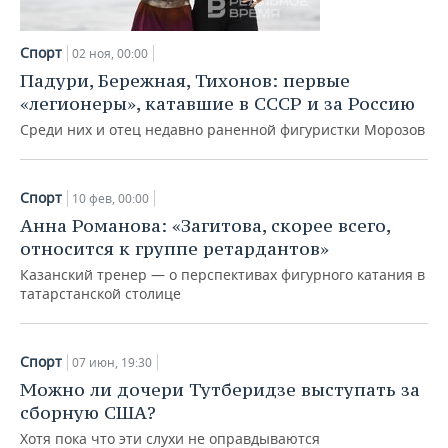
НЕФТЕХИМИЯ
РОЗНИЧНАЯ ТОРГОВЛЯ
НОВОСТИ ТЕХНОЛОГИЙ
МЕРОПРИЯТИЯ
НЕФТЬ
Спорт
02 ноя, 00:00
Падури, Бережная, Тихонов: первые
ТРАНСПОРТ
IT
НОВОСТИ МЕРОПРИЯТИЙ
СПОРТ
ОПК
«легионеры», катавшие в СССР и за Россию
УСЛУГИ
МЕДИА
ВЫЕЗДНАЯ РЕДАКЦИЯ
НОВОСТИ СПОРТА
ОБЩЕСТВО
Среди них и отец недавно раненной фигуристки Морозов
ЭНЕРГЕТИКА
ТЕЛЕКОММУНИКАЦИИ
БИЗНЕС-БРАНЧИ
ФУТБОЛ
НОВОСТИ ОБЩЕСТВА
ФОТОГАЛЕРЕЯ
Спорт
10 фев, 00:00
ONLINE-КОНФЕРЕНЦИИ
ХОККЕЙ
ВЛАСТЬ
СЮЖЕТЫ
Анна Романова: «Загитова, скорее всего,
относится к группе ретардантов»
ОТКРЫТАЯ ЛЕКЦИЯ
БАСКЕТБОЛ
ИНФРАСТРУКТУРА
СПРАВОЧНИК
Казанский тренер — о перспективах фигурного катания в
татарстанской столице
ВОЛЕЙБОЛ
ИСТОРИЯ
СПИСОК ПЕРСОН
ПОЛНАЯ ВЕРСИЯ
КИБЕРСПОРТ
КУЛЬТУРА
СПИСОК КОМПАНИЙ
Спорт
07 июн, 19:30
Можно ли дочери Тутберидзе выступать за
ФИГУРНОЕ КАТАНИЕ
МЕДИЦИНА
сборную США?
Хотя пока что эти слухи не оправдываются