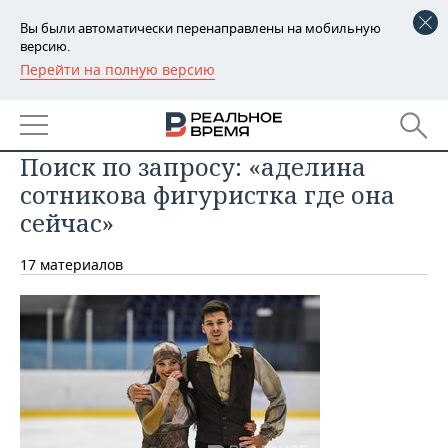
Вы были автоматически перенаправлены на мобильную
версию.
Перейти на полную версию
РЕГИОНЫ
БАШКОРТОСТАН
НОВОСТИ
Поиск по запросу: «аделина
ТАТАРСТАН
АНАЛИТИКА
сотникова фигуристка где она
УДМУРТИЯ
НОВОСТИ АНАЛИТИКИ
ЭКОНОМИКА
сейчас»
ДЕКЛАРАЦИИ О ДОХОДАХ
НОВОСТИ ЭКОНОМИКИ
ПРОМЫШЛЕННОСТЬ
17 материалов
КОРОЛИ ГОСЗАКАЗА ПФО
ФИНАНСЫ
НОВОСТИ
НЕДВИЖИМОСТЬ
ПРОМЫШЛЕННОСТИ
ВУЗЫ ТАТАРСТАНА
БАНКИ
НОВОСТИ НЕДВИЖИМОСТИ
АВТО
АГРОПРОМ
КОМУ ПРИНАДЛЕЖАТ
БЮДЖЕТ
НОВОСТИ АВТО
БИЗНЕС
ТОРГОВЫЕ ЦЕНТРЫ
МАШИНОСТРОЕНИЕ
ТАТАРСТАНА
ИНВЕСТИЦИИ
НОВОСТИ БИЗНЕСА
ТЕХНОЛОГИИ