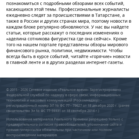
познакомиться с подробными обзорами всех событий,
касающихся этой темы. Профессиональные журналисты
ежедневно следят за происшествиями в Татарстане, а
также в России и других странах мира, поэтому новости в
каждом блоке регулярно обновляются. У нас вы найдете
статьи, которые расскажут о последних изменениях о
«аделина сотникова фигуристка где она сейчас». Кроме
того на нашем портале представлены обзоры мирового
финансового рынка, политики, недвижимости. Чтобы
всегда быть в курсе событий, читайте «горячие» новости
в главной ленте и в других разделах интернет-газеты.
© 2015 - 2026 Сетевое издание «Реальное время» Зарегистрировано
Федеральной службой по надзору в сфере связи, информационных
технологий и массовых коммуникаций (Роскомнадзор) –
регистрационный номер ЭЛ № ФС 77 - 79627 от 18 декабря 2020 г. (ранее
свидетельство Эл № ФС 77-59331 от 18 сентября 2014 г.)
Использование материалов Реального Времени разрешено только с
предварительного согласия правообладателей, упоминание сайта и
прямая гиперссылка обязательны при частичном или полном
воспроизведении материалов.